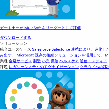
ガートナーが MuleSoft をリーダーとして評価
ダウンロードする
ソリューション
統合ユースケース
Salesforce
Salesforce 連携により、
み出す。
Microsoft
既存の接続ソリューションを活用して、Mic
業種
金融サービス
製造
小売
保険
ヘルスケア
通信・メディア
課題
レガシーシステムのモダナイゼーション
クラウドへの移