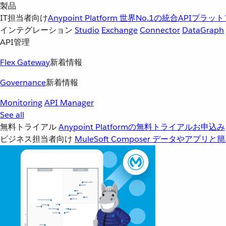
製品
IT担当者向け
Anypoint Platform
世界No.1の統合APIプラッ
インテグレーション
Studio
Exchange
Connector
DataGraph
API管理
Flex Gateway
新着情報
Governance
新着情報
Monitoring
API Manager
See all
無料トライアル
Anypoint Platformの無料トライアルお申込み
ビジネス担当者向け
MuleSoft Composer
データやアプリと簡