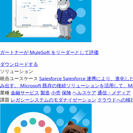
ガートナーが MuleSoft をリーダーとして評価
ダウンロードする
ソリューション
統合ユースケース
Salesforce
Salesforce 連携により、
み出す。
Microsoft
既存の接続ソリューションを活用して、Mic
業種
金融サービス
製造
小売
保険
ヘルスケア
通信・メディア
課題
レガシーシステムのモダナイゼーション
クラウドへの移