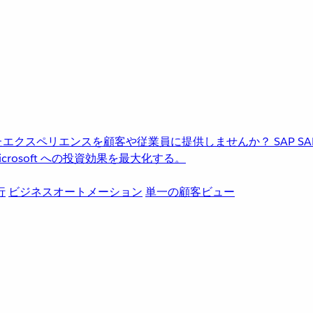
進化したエクスペリエンスを顧客や従業員に提供しませんか？
SAP
S
rosoft への投資効果を最大化する。
行
ビジネスオートメーション
単一の顧客ビュー