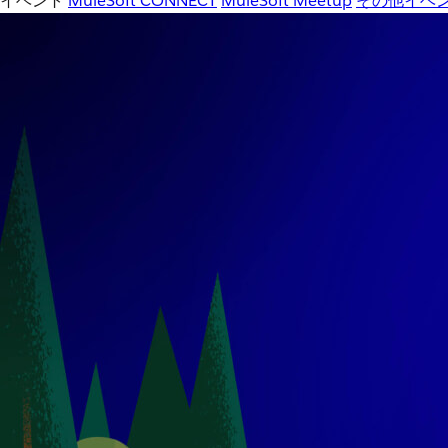
イベント
MuleSoft CONNECT
MuleSoft Meetup
その他イベ