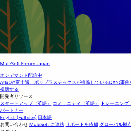
MuleSoft Forum Japan
オンデマンド配信中
Aflacや富士通、ポリプラスチックスが推進しているDXの事
視聴する
開発者リソース
スタートアップ（英語）
コミュニティ（英語）
トレーニング
パートナー
English
(Full site)
日本語
お問い合わせ
MuleSoft に連絡
サポートを依頼
グローバル拠