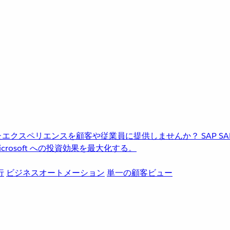
進化したエクスペリエンスを顧客や従業員に提供しませんか？
SAP
S
rosoft への投資効果を最大化する。
行
ビジネスオートメーション
単一の顧客ビュー