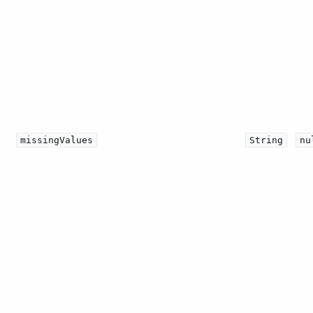
missingValues
String
nu