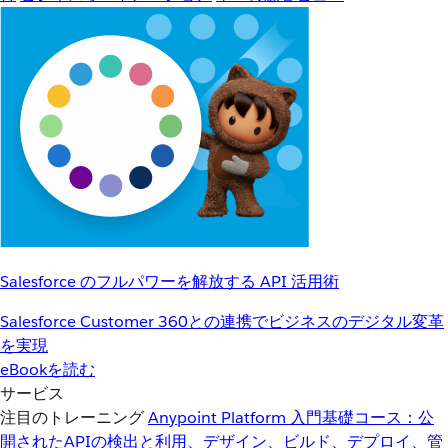
Salesforce のフルパワーを解放する API 活用術
Salesforce Customer 360との連携でビジネスのデジタル変革
を実現
eBookを読む
サービス
注目のトレーニング
Anypoint Platform 入門
基礎コース：公
開されたAPIの検出と利用、デザイン、ビルド、デプロイ、管