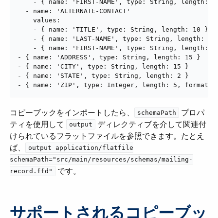
    - { name: 'FIRST-NAME', type: String, length: 8 
  - name: 'ALTERNATE-CONTACT'

    values:

    - { name: 'TITLE', type: String, length: 10 }

    - { name: 'LAST-NAME', type: String, length: 15 
    - { name: 'FIRST-NAME', type: String, length: 8 
- { name: 'ADDRESS', type: String, length: 15 }

- { name: 'CITY', type: String, length: 15 }

- { name: 'STATE', type: String, length: 2 }

- { name: 'ZIP', type: Integer, length: 5, format: 
コピーブックをインポートしたら、​
​ プロパ
schemaPath
ティを使用して ​
​ ディレクティブを介して関連付
output
けられているフラットファイルを参照できます。たとえ
ば、​
output application/flatfile
schemaPath="src/main/resources/schemas/mailing-
​ です。
record.ffd"
サポートされるコピーブッ