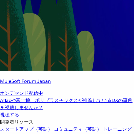
MuleSoft Forum Japan
オンデマンド配信中
Aflacや富士通、ポリプラスチックスが推進しているDXの事例
を視聴しませんか？
視聴する
開発者リソース
スタートアップ（英語）
コミュニティ（英語）
トレーニング