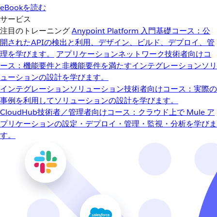
eBookを読む
サービス
注目のトレーニング
Anypoint Platform 入門
基礎コース：公
開されたAPIの検出と利用、デザイン、ビルド、デプロイ、管
理を学びます。
アプリケーションネットワーク
技術者向けコ
ース：機能要件と非機能要件を満たすインテグレーションソリ
ューションの設計を学びます。
インテグレーションソリューション
技術者向けコース：実際の
事例を利用してソリューションの設計を学びます。
CloudHub
技術者／管理者向けコース：クラウド上で Mule ア
プリケーションの設定・デプロイ・管理・監視・分析を学びま
す。