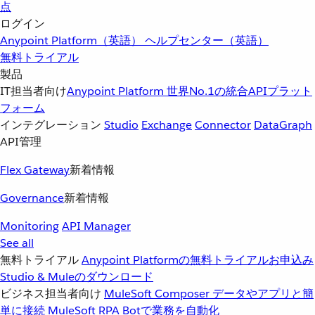
点
ログイン
Anypoint Platform（英語）
ヘルプセンター（英語）
無料トライアル
製品
IT担当者向け
Anypoint Platform
世界No.1の統合APIプラット
フォーム
インテグレーション
Studio
Exchange
Connector
DataGraph
API管理
Flex Gateway
新着情報
Governance
新着情報
Monitoring
API Manager
See all
無料トライアル
Anypoint Platformの無料トライアルお申込み
Studio & Muleのダウンロード
ビジネス担当者向け
MuleSoft Composer
データやアプリと簡
単に接続
MuleSoft RPA
Botで業務を自動化