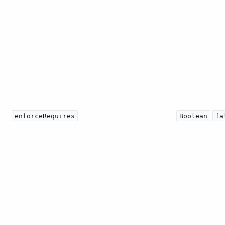
enforceRequires
Boolean
fa