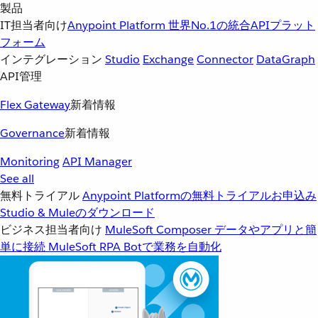
製品
IT担当者向け
Anypoint Platform
世界No.1の統合APIプラット
フォーム
インテグレーション
Studio
Exchange
Connector
DataGraph
API管理
Flex Gateway
新着情報
Governance
新着情報
Monitoring
API Manager
See all
無料トライアル
Anypoint Platformの無料トライアルお申込み
Studio & Muleのダウンロード
ビジネス担当者向け
MuleSoft Composer
データやアプリと簡
単に接続
MuleSoft RPA
Botで業務を自動化