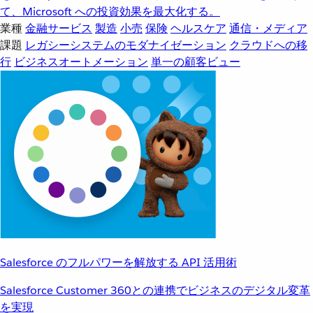
て、Microsoft への投資効果を最大化する。
業種
金融サービス
製造
小売
保険
ヘルスケア
通信・メディア
課題
レガシーシステムのモダナイゼーション
クラウドへの移
行
ビジネスオートメーション
単一の顧客ビュー
Salesforce のフルパワーを解放する API 活用術
Salesforce Customer 360との連携でビジネスのデジタル変革
を実現