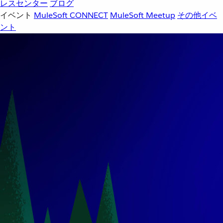
レスセンター
ブログ
イベント
MuleSoft CONNECT
MuleSoft Meetup
その他イベ
ント