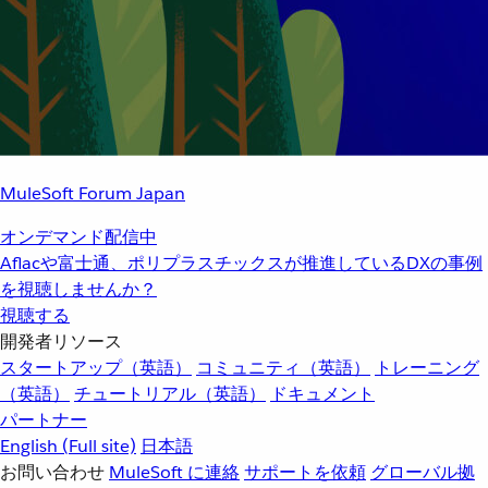
MuleSoft Forum Japan
オンデマンド配信中
Aflacや富士通、ポリプラスチックスが推進しているDXの事例
を視聴しませんか？
視聴する
開発者リソース
スタートアップ（英語）
コミュニティ（英語）
トレーニング
（英語）
チュートリアル（英語）
ドキュメント
パートナー
English
(Full site)
日本語
お問い合わせ
MuleSoft に連絡
サポートを依頼
グローバル拠