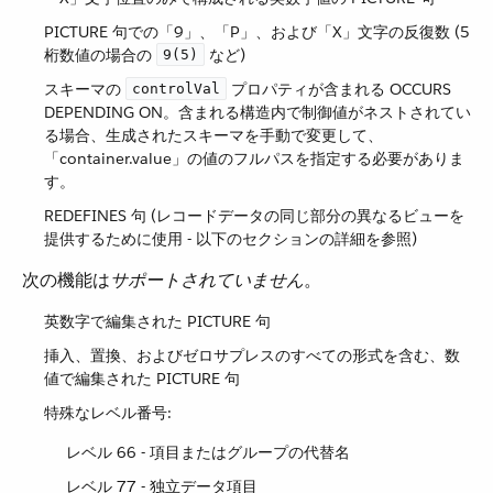
PICTURE 句での「9」、「P」、および「X」文字の反復数 (5
桁数値の場合の ​
​ など)
9(5)
スキーマの ​
​ プロパティが含まれる OCCURS
controlVal
DEPENDING ON。含まれる構造内で制御値がネストされてい
る場合、生成されたスキーマを手動で変更して、
「container.value」の値のフルパスを指定する必要がありま
す。
REDEFINES 句 (レコードデータの同じ部分の異なるビューを
提供するために使用 - 以下のセクションの詳細を参照)
次の機能は​
サポートされていません
​。
英数字で編集された PICTURE 句
挿入、置換、およびゼロサプレスのすべての形式を含む、数
値で編集された PICTURE 句
特殊なレベル番号:
レベル 66 - 項目またはグループの代替名
レベル 77 - 独立データ項目