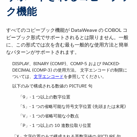
ク機能
すべてのコピーブック機能が DataWeave の COBOL コ
ピーブック形式でサポートされるとは限りません。一般
に、この形式では次を含む最も一般的な使用方法と簡単
なパターンがサポートされます。
DISPLAY、BINARY (COMP)、COMP-5 および PACKED-
DECIMAL (COMP-3) の使用方法。 文字エンコードの制限に
ついては、​
文字エンコード
​を参照してください。
以下のみで構成される数値の PICTURE 句
「9」- 1 つ以上の数字位置
「S」- 1 つの省略可能な符号文字位置 (先頭または末尾)
「V」- 1 つの省略可能な小数点
「P」- 1 つ以上の 10 進数位取り位置
「X」文字位置のみで構成される英数字値の PICTURE 句