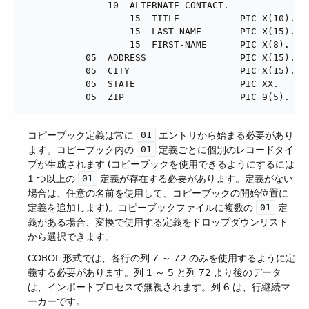
               10  ALTERNATE-CONTACT.

                   15  TITLE           PIC X(10).

                   15  LAST-NAME       PIC X(15).

                   15  FIRST-NAME      PIC X(8).

           05  ADDRESS                 PIC X(15).

           05  CITY                    PIC X(15).

           05  STATE                   PIC XX.

           05  ZIP                     PIC 9(5).
コピーブック定義は常に ​
​ エントリから始まる必要があり
01
ます。コピーブック内の ​
​ 定義ごとに個別のレコードタイ
01
プが生成されます (コピーブックを使用できるようにするには
1 つ以上の ​
​ 定義が存在する必要があります。定義がない
01
場合は、任意の名前を使用して、コピーブックの開始位置に
定義を追加します)。コピーブックファイルに複数の ​
​ 定
01
義がある場合、変換で使用する定義をドロップダウンリスト
から選択できます。
COBOL 形式では、各行の列 7 ～ 72 のみを使用するように定
義する必要があります。列 1 ～ 5 と列 72 より後のデータ
は、インポートプロセスで無視されます。列 6 は、行継続マ
ーカーです。