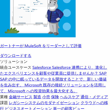
ガートナーが MuleSoft をリーダーとして評価
ダウンロードする
ソリューション
統合ユースケース
Salesforce
Salesforce 連携により、進化し
たエクスペリエンスを顧客や従業員に提供しませんか？
SAP
SAP の中に眠っているデータを開放することで、新しい価値
を生み出す。
Microsoft
既存の接続ソリューションを活用し
て、Microsoft への投資効果を最大化する。
業種
金融サービス
製造
小売
保険
ヘルスケア
通信・メディア
課題
レガシーシステムのモダナイゼーション
クラウドへの移
行
ビジネスオートメーション
単一の顧客ビュー