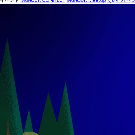
イベント
MuleSoft CONNECT
MuleSoft Meetup
その他イベ