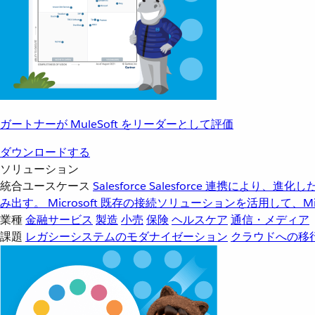
ガートナーが MuleSoft をリーダーとして評価
ダウンロードする
ソリューション
統合ユースケース
Salesforce
Salesforce 連携により、
み出す。
Microsoft
既存の接続ソリューションを活用して、Mic
業種
金融サービス
製造
小売
保険
ヘルスケア
通信・メディア
課題
レガシーシステムのモダナイゼーション
クラウドへの移