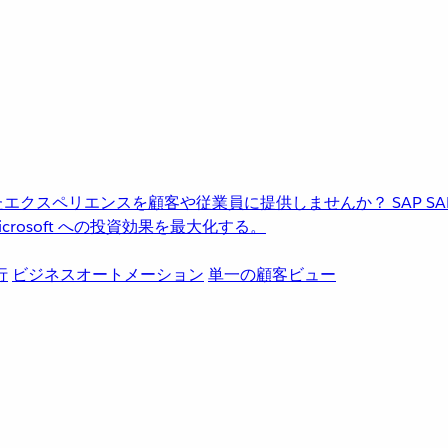
進化したエクスペリエンスを顧客や従業員に提供しませんか？
SAP
S
rosoft への投資効果を最大化する。
行
ビジネスオートメーション
単一の顧客ビュー