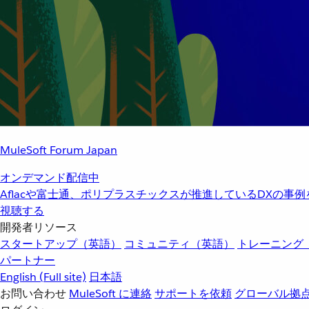
MuleSoft Forum Japan
オンデマンド配信中
Aflacや富士通、ポリプラスチックスが推進しているDXの事
視聴する
開発者リソース
スタートアップ（英語）
コミュニティ（英語）
トレーニング
パートナー
English
(Full site)
日本語
お問い合わせ
MuleSoft に連絡
サポートを依頼
グローバル拠