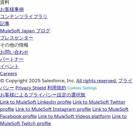
資料
お客様事例
コンテンツライブラリ
記事
MuleSoft Japan ブログ
プレスセンター
その他の情報
お問い合わせ
パートナー
イベント
Careers
© Copyright 2025
Salesforce, Inc.
All rights reserved.
プライ
バシー
Privacy Shield
利用規約
Cookies Settings
お客様によるプライバシー設定の選択肢
Link to MuleSoft Linkedin profile
Link to MuleSoft Twitter
profile
Link to MuleSoft Instagram profile
Link to MuleSoft
Facebook profile
Link to MuleSoft Videos platform
Link to
MuleSoft Twitch profile