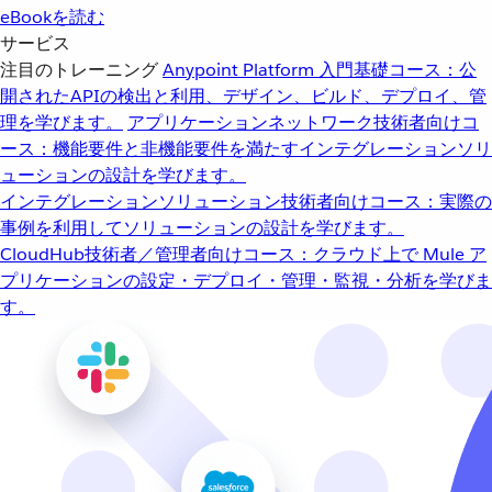
eBookを読む
サービス
注目のトレーニング
Anypoint Platform 入門
基礎コース：公
開されたAPIの検出と利用、デザイン、ビルド、デプロイ、管
理を学びます。
アプリケーションネットワーク
技術者向けコ
ース：機能要件と非機能要件を満たすインテグレーションソリ
ューションの設計を学びます。
インテグレーションソリューション
技術者向けコース：実際の
事例を利用してソリューションの設計を学びます。
CloudHub
技術者／管理者向けコース：クラウド上で Mule ア
プリケーションの設定・デプロイ・管理・監視・分析を学びま
す。