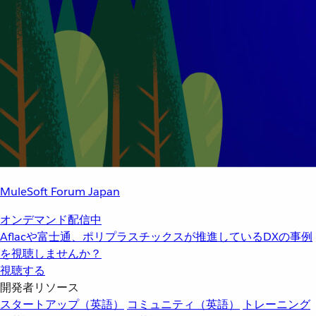
MuleSoft Forum Japan
オンデマンド配信中
Aflacや富士通、ポリプラスチックスが推進しているDXの事例
を視聴しませんか？
視聴する
開発者リソース
スタートアップ（英語）
コミュニティ（英語）
トレーニング