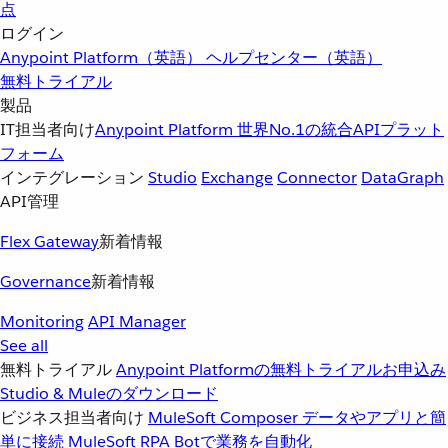
点
ログイン
Anypoint Platform（英語）
ヘルプセンター（英語）
無料トライアル
製品
IT担当者向け
Anypoint Platform
世界No.1の統合APIプラット
フォーム
インテグレーション
Studio
Exchange
Connector
DataGraph
API管理
Flex Gateway
新着情報
Governance
新着情報
Monitoring
API Manager
See all
無料トライアル
Anypoint Platformの無料トライアルお申込み
Studio & Muleのダウンロード
ビジネス担当者向け
MuleSoft Composer
データやアプリと簡
単に接続
MuleSoft RPA
Botで業務を自動化