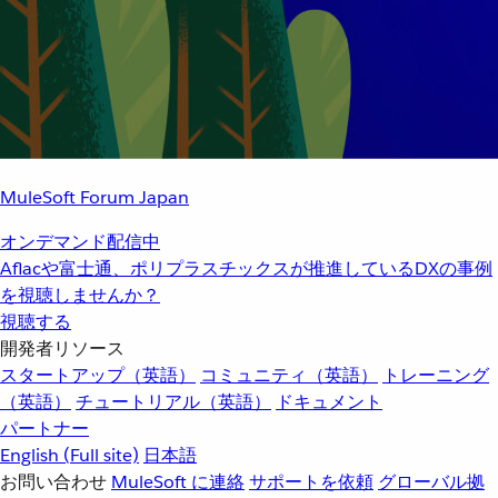
MuleSoft Forum Japan
オンデマンド配信中
Aflacや富士通、ポリプラスチックスが推進しているDXの事例
を視聴しませんか？
視聴する
開発者リソース
スタートアップ（英語）
コミュニティ（英語）
トレーニング
（英語）
チュートリアル（英語）
ドキュメント
パートナー
English
(Full site)
日本語
お問い合わせ
MuleSoft に連絡
サポートを依頼
グローバル拠