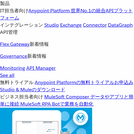
製品
IT担当者向け
Anypoint Platform
世界No.1の統合APIプラット
フォーム
インテグレーション
Studio
Exchange
Connector
DataGraph
API管理
Flex Gateway
新着情報
Governance
新着情報
Monitoring
API Manager
See all
無料トライアル
Anypoint Platformの無料トライアルお申込み
Studio & Muleのダウンロード
ビジネス担当者向け
MuleSoft Composer
データやアプリと簡
単に接続
MuleSoft RPA
Botで業務を自動化