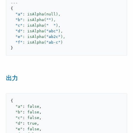
---
{
"a"
: isAlpha(null),
"b"
: isAlpha(
""
),
"c"
: isAlpha(
"  "
),
"d"
: isAlpha(
"abc"
),
"e"
: isAlpha(
"ab2c"
),
"f"
: isAlpha(
"ab-c"
}
出力
{

"a"
: 
false
,

"b"
: 
false
,

"c"
: 
false
,

"d"
: 
true
,

"e"
: 
false
,
