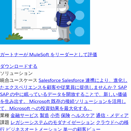
ガートナーが MuleSoft をリーダーとして評価
ダウンロードする
ソリューション
統合ユースケース
Salesforce
Salesforce 連携により、進化し
たエクスペリエンスを顧客や従業員に提供しませんか？
SAP
SAP の中に眠っているデータを開放することで、新しい価値
を生み出す。
Microsoft
既存の接続ソリューションを活用し
て、Microsoft への投資効果を最大化する。
業種
金融サービス
製造
小売
保険
ヘルスケア
通信・メディア
課題
レガシーシステムのモダナイゼーション
クラウドへの移
行
ビジネスオートメーション
単一の顧客ビュー