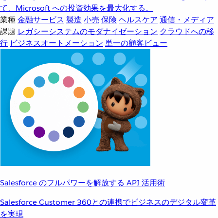
て、Microsoft への投資効果を最大化する。
業種
金融サービス
製造
小売
保険
ヘルスケア
通信・メディア
課題
レガシーシステムのモダナイゼーション
クラウドへの移
行
ビジネスオートメーション
単一の顧客ビュー
Salesforce のフルパワーを解放する API 活用術
Salesforce Customer 360との連携でビジネスのデジタル変革
を実現