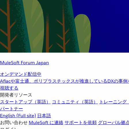
MuleSoft Forum Japan
オンデマンド配信中
Aflacや富士通、ポリプラスチックスが推進しているDXの事
視聴する
開発者リソース
スタートアップ（英語）
コミュニティ（英語）
トレーニング
パートナー
English
(Full site)
日本語
お問い合わせ
MuleSoft に連絡
サポートを依頼
グローバル拠