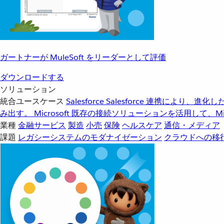
ガートナーが MuleSoft をリーダーとして評価
ダウンロードする
ソリューション
統合ユースケース
Salesforce
Salesforce 連携により、
み出す。
Microsoft
既存の接続ソリューションを活用して、Mic
業種
金融サービス
製造
小売
保険
ヘルスケア
通信・メディア
課題
レガシーシステムのモダナイゼーション
クラウドへの移