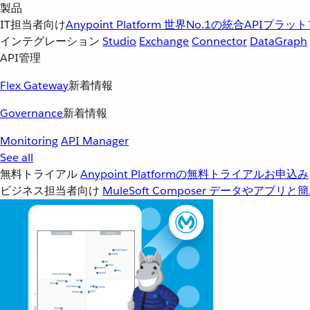
製品
IT担当者向け
Anypoint Platform
世界No.1の統合APIプラッ
インテグレーション
Studio
Exchange
Connector
DataGraph
API管理
Flex Gateway
新着情報
Governance
新着情報
Monitoring
API Manager
See all
無料トライアル
Anypoint Platformの無料トライアルお申込み
ビジネス担当者向け
MuleSoft Composer
データやアプリと簡