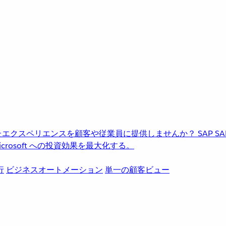
進化したエクスペリエンスを顧客や従業員に提供しませんか？
SAP
S
rosoft への投資効果を最大化する。
行
ビジネスオートメーション
単一の顧客ビュー