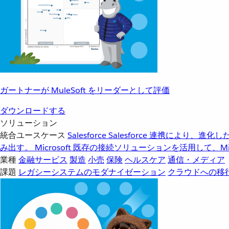
ガートナーが MuleSoft をリーダーとして評価
ダウンロードする
ソリューション
統合ユースケース
Salesforce
Salesforce 連携により、
み出す。
Microsoft
既存の接続ソリューションを活用して、Mic
業種
金融サービス
製造
小売
保険
ヘルスケア
通信・メディア
課題
レガシーシステムのモダナイゼーション
クラウドへの移