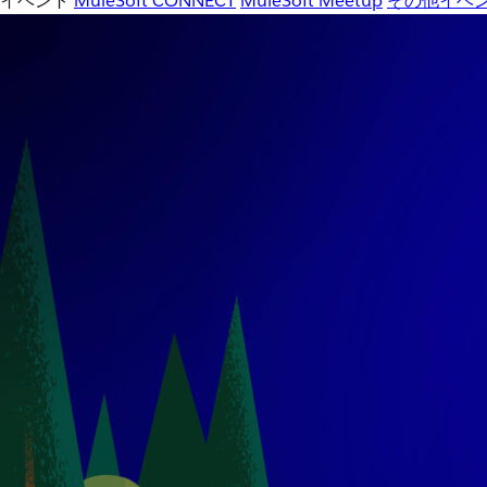
イベント
MuleSoft CONNECT
MuleSoft Meetup
その他イベ