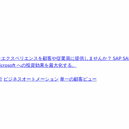
進化したエクスペリエンスを顧客や従業員に提供しませんか？
SAP
S
rosoft への投資効果を最大化する。
行
ビジネスオートメーション
単一の顧客ビュー