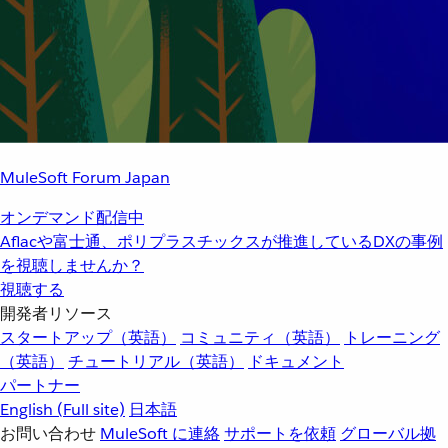
MuleSoft Forum Japan
オンデマンド配信中
Aflacや富士通、ポリプラスチックスが推進しているDXの事例
を視聴しませんか？
視聴する
開発者リソース
スタートアップ（英語）
コミュニティ（英語）
トレーニング
（英語）
チュートリアル（英語）
ドキュメント
パートナー
English
(Full site)
日本語
お問い合わせ
MuleSoft に連絡
サポートを依頼
グローバル拠