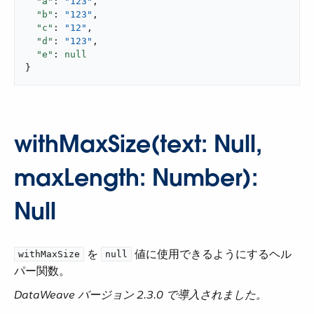
"a"
: 
"123"
,

"b"
: 
"123"
,

"c"
: 
"12"
,

"d"
: 
"123"
,

"e"
: 
null
}
withMaxSize(text: Null,
maxLength: Number):
Null
​ を ​
​ 値に使用できるようにするヘル
withMaxSize
null
パー関数。
DataWeave バージョン 2.3.0 で導入されました。