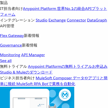
製品
IT担当者向け
Anypoint Platform
世界No.1の統合APIプラット
フォーム
インテグレーション
Studio
Exchange
Connector
DataGraph
API管理
Flex Gateway
新着情報
Governance
新着情報
Monitoring
API Manager
See all
無料トライアル
Anypoint Platformの無料トライアルお申込み
Studio & Muleのダウンロード
ビジネス担当者向け
MuleSoft Composer
データやアプリと簡
単に接続
MuleSoft RPA
Botで業務を自動化