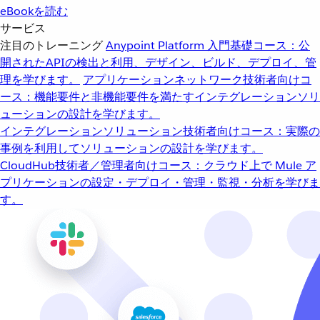
eBookを読む
サービス
注目のトレーニング
Anypoint Platform 入門
基礎コース：公
開されたAPIの検出と利用、デザイン、ビルド、デプロイ、管
理を学びます。
アプリケーションネットワーク
技術者向けコ
ース：機能要件と非機能要件を満たすインテグレーションソリ
ューションの設計を学びます。
インテグレーションソリューション
技術者向けコース：実際の
事例を利用してソリューションの設計を学びます。
CloudHub
技術者／管理者向けコース：クラウド上で Mule ア
プリケーションの設定・デプロイ・管理・監視・分析を学びま
す。