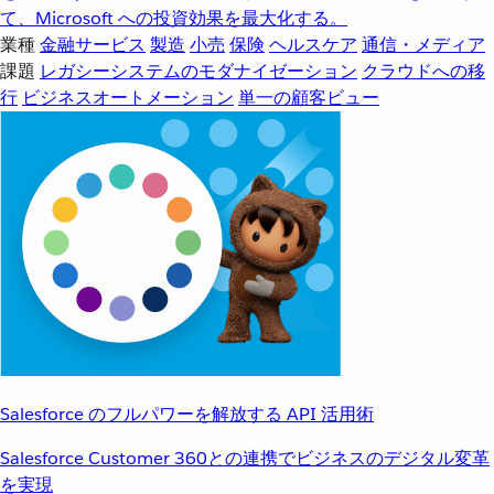
て、Microsoft への投資効果を最大化する。
業種
金融サービス
製造
小売
保険
ヘルスケア
通信・メディア
課題
レガシーシステムのモダナイゼーション
クラウドへの移
行
ビジネスオートメーション
単一の顧客ビュー
Salesforce のフルパワーを解放する API 活用術
Salesforce Customer 360との連携でビジネスのデジタル変革
を実現