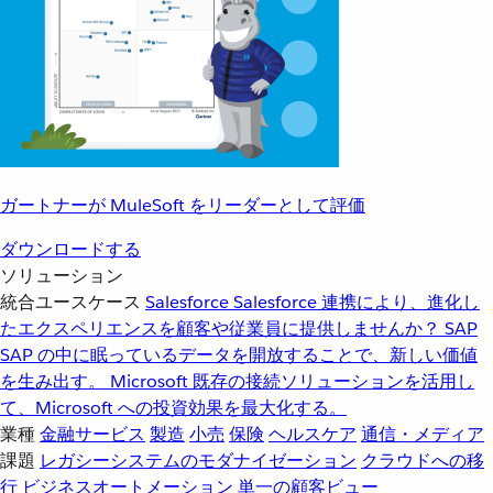
ガートナーが MuleSoft をリーダーとして評価
ダウンロードする
ソリューション
統合ユースケース
Salesforce
Salesforce 連携により、進化し
たエクスペリエンスを顧客や従業員に提供しませんか？
SAP
SAP の中に眠っているデータを開放することで、新しい価値
を生み出す。
Microsoft
既存の接続ソリューションを活用し
て、Microsoft への投資効果を最大化する。
業種
金融サービス
製造
小売
保険
ヘルスケア
通信・メディア
課題
レガシーシステムのモダナイゼーション
クラウドへの移
行
ビジネスオートメーション
単一の顧客ビュー