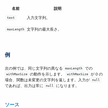
名前
説明
入力文字列。
text
文字列の最大長さ。
maxLength
例
次の例では、同じ文字列の異なる ​
​ での ​
maxLength
​ の動作を示します。
​ が 0 の
withMaxSize
withMaxSize
場合、関数は未変更の文字列を返します。入力が ​
null
であれば、出力は常に ​
​ になります。
null
ソース