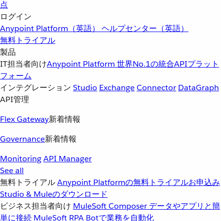
点
ログイン
Anypoint Platform（英語）
ヘルプセンター（英語）
無料トライアル
製品
IT担当者向け
Anypoint Platform
世界No.1の統合APIプラット
フォーム
インテグレーション
Studio
Exchange
Connector
DataGraph
API管理
Flex Gateway
新着情報
Governance
新着情報
Monitoring
API Manager
See all
無料トライアル
Anypoint Platformの無料トライアルお申込み
Studio & Muleのダウンロード
ビジネス担当者向け
MuleSoft Composer
データやアプリと簡
単に接続
MuleSoft RPA
Botで業務を自動化