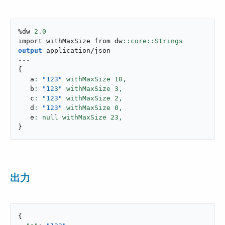
%dw 
2.0
import withMaxSize from dw
output
application/json
---
{
   a
: 
"123"
 withMaxSize 
10
,
   b
: 
"123"
 withMaxSize 
3
,
   c
: 
"123"
 withMaxSize 
2
,
   d
: 
"123"
 withMaxSize 
0
,
   e
: null withMaxSize 
23
,
}
出力
{
