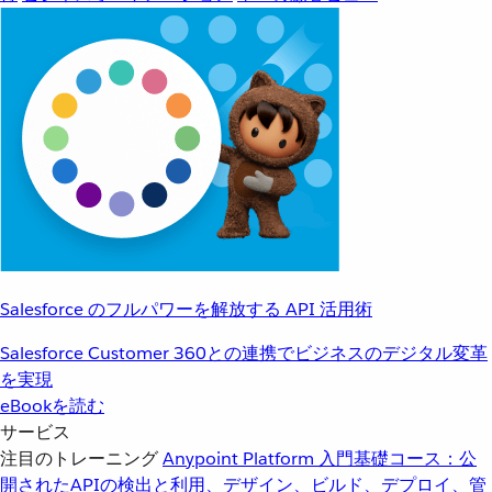
Salesforce のフルパワーを解放する API 活用術
Salesforce Customer 360との連携でビジネスのデジタル変革
を実現
eBookを読む
サービス
注目のトレーニング
Anypoint Platform 入門
基礎コース：公
開されたAPIの検出と利用、デザイン、ビルド、デプロイ、管