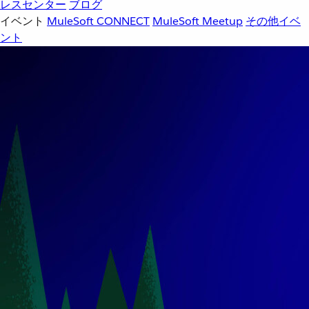
レスセンター
ブログ
イベント
MuleSoft CONNECT
MuleSoft Meetup
その他イベ
ント