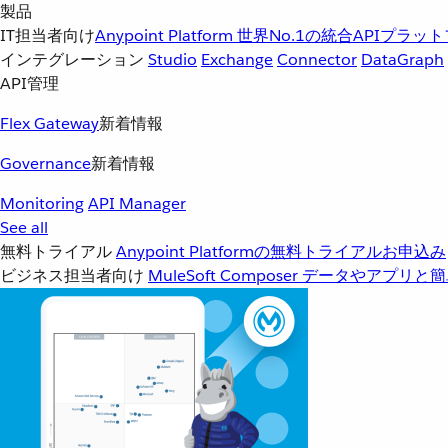
製品
IT担当者向け
Anypoint Platform
世界No.1の統合APIプラッ
インテグレーション
Studio
Exchange
Connector
DataGraph
API管理
Flex Gateway
新着情報
Governance
新着情報
Monitoring
API Manager
See all
無料トライアル
Anypoint Platformの無料トライアルお申込み
ビジネス担当者向け
MuleSoft Composer
データやアプリと簡