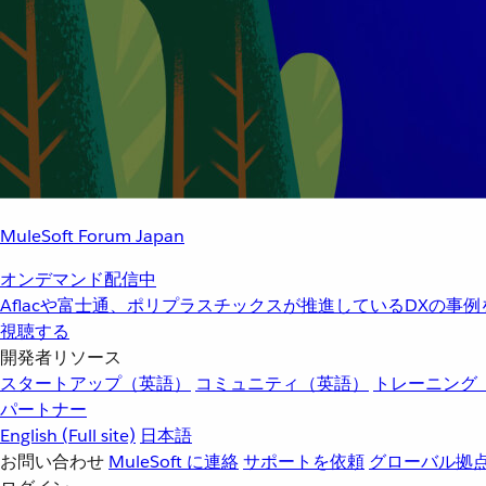
MuleSoft Forum Japan
オンデマンド配信中
Aflacや富士通、ポリプラスチックスが推進しているDXの事
視聴する
開発者リソース
スタートアップ（英語）
コミュニティ（英語）
トレーニング
パートナー
English
(Full site)
日本語
お問い合わせ
MuleSoft に連絡
サポートを依頼
グローバル拠