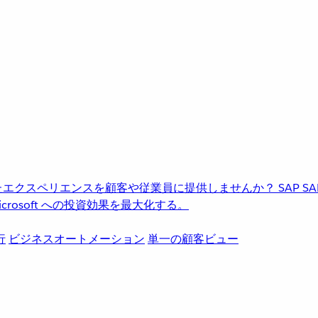
進化したエクスペリエンスを顧客や従業員に提供しませんか？
SAP
S
rosoft への投資効果を最大化する。
行
ビジネスオートメーション
単一の顧客ビュー