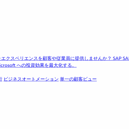
進化したエクスペリエンスを顧客や従業員に提供しませんか？
SAP
S
rosoft への投資効果を最大化する。
行
ビジネスオートメーション
単一の顧客ビュー