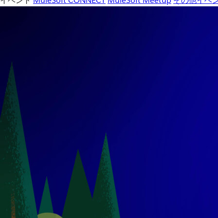
イベント
MuleSoft CONNECT
MuleSoft Meetup
その他イベ