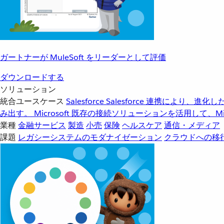
ガートナーが MuleSoft をリーダーとして評価
ダウンロードする
ソリューション
統合ユースケース
Salesforce
Salesforce 連携により、
み出す。
Microsoft
既存の接続ソリューションを活用して、Mic
業種
金融サービス
製造
小売
保険
ヘルスケア
通信・メディア
課題
レガシーシステムのモダナイゼーション
クラウドへの移