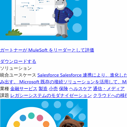
ガートナーが MuleSoft をリーダーとして評価
ダウンロードする
ソリューション
統合ユースケース
Salesforce
Salesforce 連携により、
み出す。
Microsoft
既存の接続ソリューションを活用して、Mic
業種
金融サービス
製造
小売
保険
ヘルスケア
通信・メディア
課題
レガシーシステムのモダナイゼーション
クラウドへの移