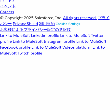
パートナー
イベント
Careers
© Copyright 2025
Salesforce, Inc.
All rights reserved.
プライ
バシー
Privacy Shield
利用規約
Cookies Settings
お客様によるプライバシー設定の選択肢
Link to MuleSoft Linkedin profile
Link to MuleSoft Twitter
profile
Link to MuleSoft Instagram profile
Link to MuleSoft
Facebook profile
Link to MuleSoft Videos platform
Link to
MuleSoft Twitch profile