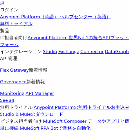
点
ログイン
Anypoint Platform（英語）
ヘルプセンター（英語）
無料トライアル
製品
IT担当者向け
Anypoint Platform
世界No.1の統合APIプラット
フォーム
インテグレーション
Studio
Exchange
Connector
DataGraph
API管理
Flex Gateway
新着情報
Governance
新着情報
Monitoring
API Manager
See all
無料トライアル
Anypoint Platformの無料トライアルお申込み
Studio & Muleのダウンロード
ビジネス担当者向け
MuleSoft Composer
データやアプリと簡
単に接続
MuleSoft RPA
Botで業務を自動化