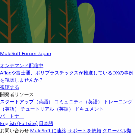
MuleSoft Forum Japan
オンデマンド配信中
Aflacや富士通、ポリプラスチックスが推進しているDXの事例
を視聴しませんか？
視聴する
開発者リソース
スタートアップ（英語）
コミュニティ（英語）
トレーニング
（英語）
チュートリアル（英語）
ドキュメント
パートナー
English
(Full site)
日本語
お問い合わせ
MuleSoft に連絡
サポートを依頼
グローバル拠