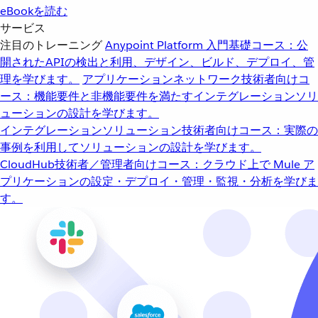
eBookを読む
サービス
注目のトレーニング
Anypoint Platform 入門
基礎コース：公
開されたAPIの検出と利用、デザイン、ビルド、デプロイ、管
理を学びます。
アプリケーションネットワーク
技術者向けコ
ース：機能要件と非機能要件を満たすインテグレーションソリ
ューションの設計を学びます。
インテグレーションソリューション
技術者向けコース：実際の
事例を利用してソリューションの設計を学びます。
CloudHub
技術者／管理者向けコース：クラウド上で Mule ア
プリケーションの設定・デプロイ・管理・監視・分析を学びま
す。