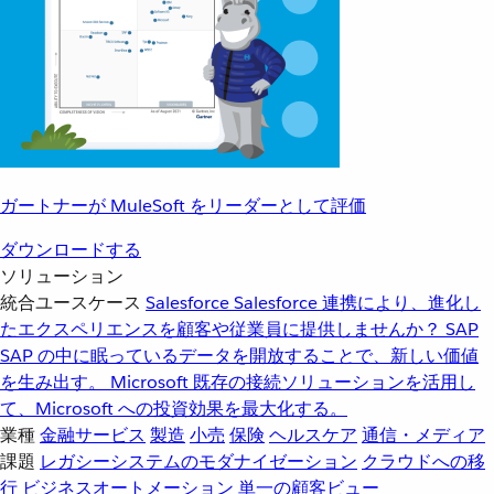
ガートナーが MuleSoft をリーダーとして評価
ダウンロードする
ソリューション
統合ユースケース
Salesforce
Salesforce 連携により、進化し
たエクスペリエンスを顧客や従業員に提供しませんか？
SAP
SAP の中に眠っているデータを開放することで、新しい価値
を生み出す。
Microsoft
既存の接続ソリューションを活用し
て、Microsoft への投資効果を最大化する。
業種
金融サービス
製造
小売
保険
ヘルスケア
通信・メディア
課題
レガシーシステムのモダナイゼーション
クラウドへの移
行
ビジネスオートメーション
単一の顧客ビュー