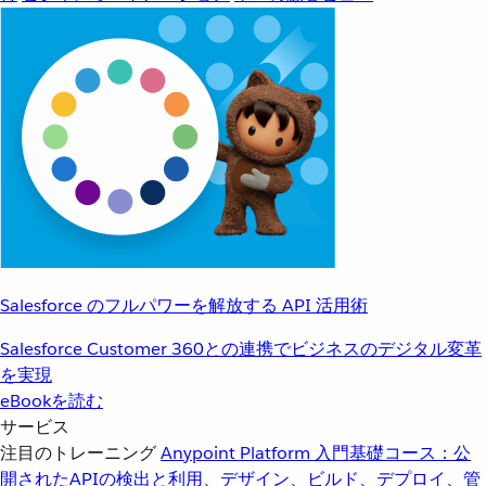
Salesforce のフルパワーを解放する API 活用術
Salesforce Customer 360との連携でビジネスのデジタル変革
を実現
eBookを読む
サービス
注目のトレーニング
Anypoint Platform 入門
基礎コース：公
開されたAPIの検出と利用、デザイン、ビルド、デプロイ、管