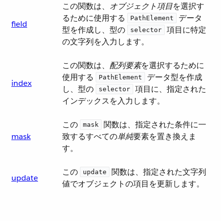
この関数は、​
オブジェクト項目
​を選択す
るために使用する ​
​ データ
PathElement
field
型を作成し、型の ​
​ 項目に特定
selector
の文字列を入力します。
この関数は、​
配列要素
​を選択するために
使用する ​
​ データ型を作成
PathElement
index
し、型の ​
​ 項目に、指定された
selector
インデックスを入力します。
この ​
​ 関数は、指定された条件に一
mask
mask
致するすべての​
単純
​要素を置き換えま
す。
この ​
​ 関数は、指定された文字列
update
update
値でオブジェクトの項目を更新します。