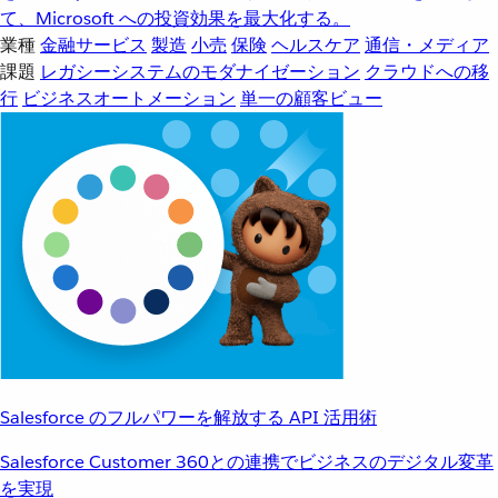
て、Microsoft への投資効果を最大化する。
業種
金融サービス
製造
小売
保険
ヘルスケア
通信・メディア
課題
レガシーシステムのモダナイゼーション
クラウドへの移
行
ビジネスオートメーション
単一の顧客ビュー
Salesforce のフルパワーを解放する API 活用術
Salesforce Customer 360との連携でビジネスのデジタル変革
を実現