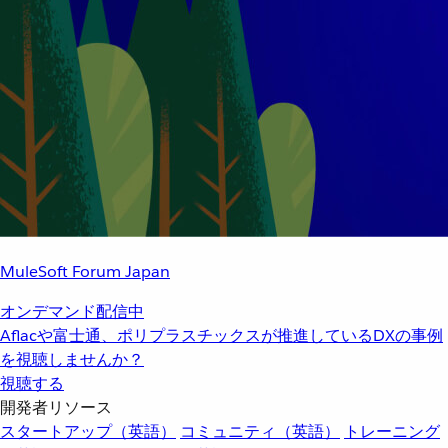
MuleSoft Forum Japan
オンデマンド配信中
Aflacや富士通、ポリプラスチックスが推進しているDXの事例
を視聴しませんか？
視聴する
開発者リソース
スタートアップ（英語）
コミュニティ（英語）
トレーニング