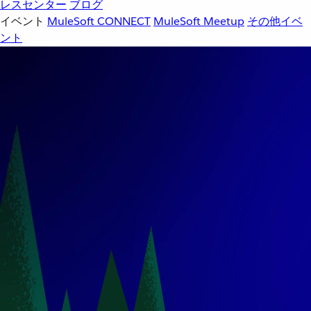
レスセンター
ブログ
イベント
MuleSoft CONNECT
MuleSoft Meetup
その他イベ
ント