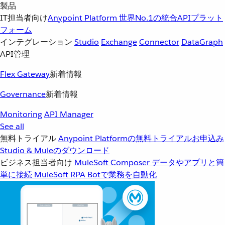
製品
IT担当者向け
Anypoint Platform
世界No.1の統合APIプラット
フォーム
インテグレーション
Studio
Exchange
Connector
DataGraph
API管理
Flex Gateway
新着情報
Governance
新着情報
Monitoring
API Manager
See all
無料トライアル
Anypoint Platformの無料トライアルお申込み
Studio & Muleのダウンロード
ビジネス担当者向け
MuleSoft Composer
データやアプリと簡
単に接続
MuleSoft RPA
Botで業務を自動化