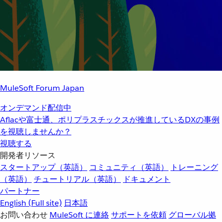
MuleSoft Forum Japan
オンデマンド配信中
Aflacや富士通、ポリプラスチックスが推進しているDXの事例
を視聴しませんか？
視聴する
開発者リソース
スタートアップ（英語）
コミュニティ（英語）
トレーニング
（英語）
チュートリアル（英語）
ドキュメント
パートナー
English
(Full site)
日本語
お問い合わせ
MuleSoft に連絡
サポートを依頼
グローバル拠