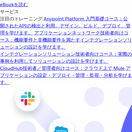
eBookを読む
サービス
注目のトレーニング
Anypoint Platform 入門
基礎コース：公
開されたAPIの検出と利用、デザイン、ビルド、デプロイ、管
理を学びます。
アプリケーションネットワーク
技術者向けコ
ース：機能要件と非機能要件を満たすインテグレーションソリ
ューションの設計を学びます。
インテグレーションソリューション
技術者向けコース：実際の
事例を利用してソリューションの設計を学びます。
CloudHub
技術者／管理者向けコース：クラウド上で Mule ア
プリケーションの設定・デプロイ・管理・監視・分析を学びま
す。