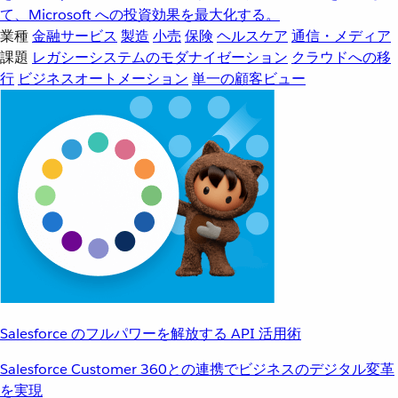
て、Microsoft への投資効果を最大化する。
業種
金融サービス
製造
小売
保険
ヘルスケア
通信・メディア
課題
レガシーシステムのモダナイゼーション
クラウドへの移
行
ビジネスオートメーション
単一の顧客ビュー
Salesforce のフルパワーを解放する API 活用術
Salesforce Customer 360との連携でビジネスのデジタル変革
を実現