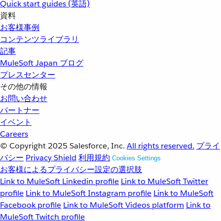
Quick start guides (英語)
資料
お客様事例
コンテンツライブラリ
記事
MuleSoft Japan ブログ
プレスセンター
その他の情報
お問い合わせ
パートナー
イベント
Careers
© Copyright 2025
Salesforce, Inc.
All rights reserved.
プライ
バシー
Privacy Shield
利用規約
Cookies Settings
お客様によるプライバシー設定の選択肢
Link to MuleSoft Linkedin profile
Link to MuleSoft Twitter
profile
Link to MuleSoft Instagram profile
Link to MuleSoft
Facebook profile
Link to MuleSoft Videos platform
Link to
MuleSoft Twitch profile