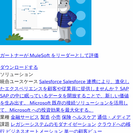
ガートナーが MuleSoft をリーダーとして評価
ダウンロードする
ソリューション
統合ユースケース
Salesforce
Salesforce 連携により、進化し
たエクスペリエンスを顧客や従業員に提供しませんか？
SAP
SAP の中に眠っているデータを開放することで、新しい価値
を生み出す。
Microsoft
既存の接続ソリューションを活用し
て、Microsoft への投資効果を最大化する。
業種
金融サービス
製造
小売
保険
ヘルスケア
通信・メディア
課題
レガシーシステムのモダナイゼーション
クラウドへの移
行
ビジネスオートメーション
単一の顧客ビュー