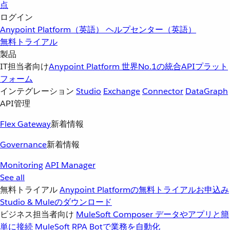
点
ログイン
Anypoint Platform（英語）
ヘルプセンター（英語）
無料トライアル
製品
IT担当者向け
Anypoint Platform
世界No.1の統合APIプラット
フォーム
インテグレーション
Studio
Exchange
Connector
DataGraph
API管理
Flex Gateway
新着情報
Governance
新着情報
Monitoring
API Manager
See all
無料トライアル
Anypoint Platformの無料トライアルお申込み
Studio & Muleのダウンロード
ビジネス担当者向け
MuleSoft Composer
データやアプリと簡
単に接続
MuleSoft RPA
Botで業務を自動化