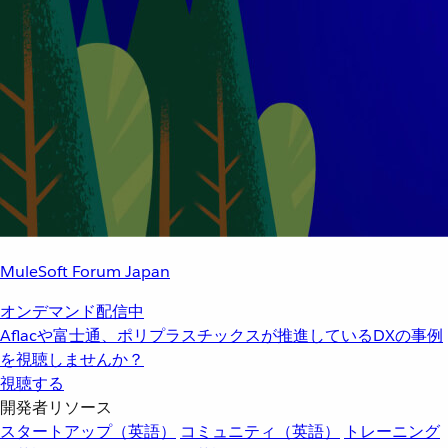
MuleSoft Forum Japan
オンデマンド配信中
Aflacや富士通、ポリプラスチックスが推進しているDXの事例
を視聴しませんか？
視聴する
開発者リソース
スタートアップ（英語）
コミュニティ（英語）
トレーニング