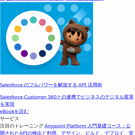
Salesforce のフルパワーを解放する API 活用術
Salesforce Customer 360との連携でビジネスのデジタル変革
を実現
eBookを読む
サービス
注目のトレーニング
Anypoint Platform 入門
基礎コース：公
開されたAPIの検出と利用、デザイン、ビルド、デプロイ、管