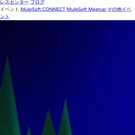
レスセンター
ブログ
イベント
MuleSoft CONNECT
MuleSoft Meetup
その他イベ
ント