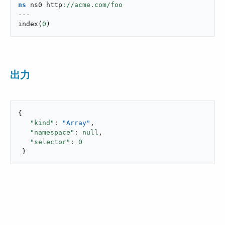
ns
 ns0 http
---
index
(
0
)
出力
{

"kind"
: 
"Array"
,

"namespace"
: 
null
,

"selector"
: 
0
 }