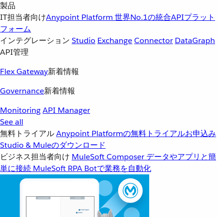
製品
IT担当者向け
Anypoint Platform
世界No.1の統合APIプラット
フォーム
インテグレーション
Studio
Exchange
Connector
DataGraph
API管理
Flex Gateway
新着情報
Governance
新着情報
Monitoring
API Manager
See all
無料トライアル
Anypoint Platformの無料トライアルお申込み
Studio & Muleのダウンロード
ビジネス担当者向け
MuleSoft Composer
データやアプリと簡
単に接続
MuleSoft RPA
Botで業務を自動化