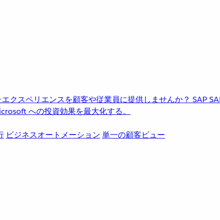
進化したエクスペリエンスを顧客や従業員に提供しませんか？
SAP
S
rosoft への投資効果を最大化する。
行
ビジネスオートメーション
単一の顧客ビュー