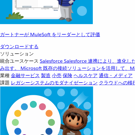
ガートナーが MuleSoft をリーダーとして評価
ダウンロードする
ソリューション
統合ユースケース
Salesforce
Salesforce 連携により、
み出す。
Microsoft
既存の接続ソリューションを活用して、Mic
業種
金融サービス
製造
小売
保険
ヘルスケア
通信・メディア
課題
レガシーシステムのモダナイゼーション
クラウドへの移