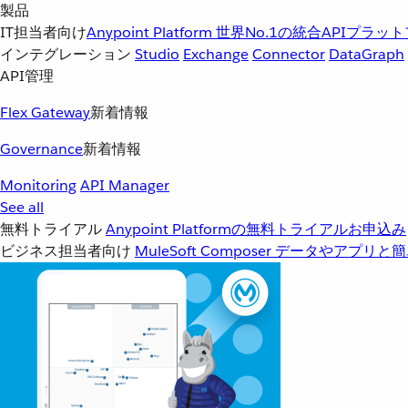
製品
IT担当者向け
Anypoint Platform
世界No.1の統合APIプラッ
インテグレーション
Studio
Exchange
Connector
DataGraph
API管理
Flex Gateway
新着情報
Governance
新着情報
Monitoring
API Manager
See all
無料トライアル
Anypoint Platformの無料トライアルお申込み
ビジネス担当者向け
MuleSoft Composer
データやアプリと簡