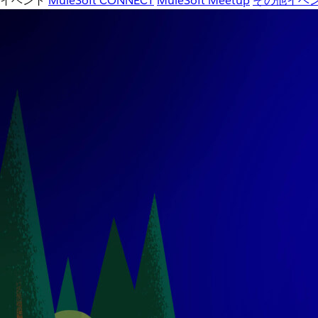
イベント
MuleSoft CONNECT
MuleSoft Meetup
その他イベ