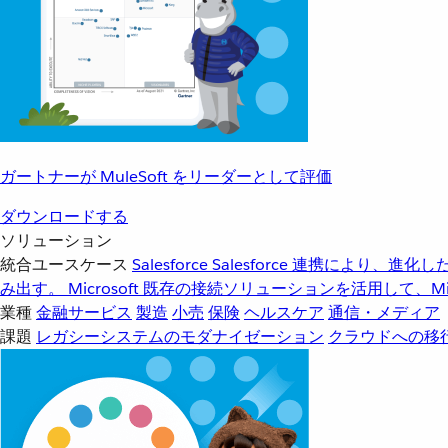
ガートナーが MuleSoft をリーダーとして評価
ダウンロードする
ソリューション
統合ユースケース
Salesforce
Salesforce 連携により、
み出す。
Microsoft
既存の接続ソリューションを活用して、Mic
業種
金融サービス
製造
小売
保険
ヘルスケア
通信・メディア
課題
レガシーシステムのモダナイゼーション
クラウドへの移