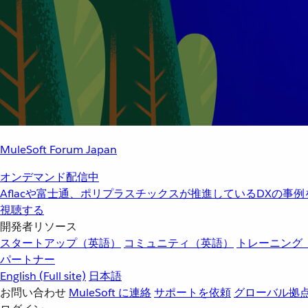
MuleSoft Forum Japan
オンデマンド配信中
Aflacや富士通、ポリプラスチックスが推進しているDXの事
視聴する
開発者リソース
スタートアップ（英語）
コミュニティ（英語）
トレーニング
パートナー
English
(Full site)
日本語
お問い合わせ
MuleSoft に連絡
サポートを依頼
グローバル拠