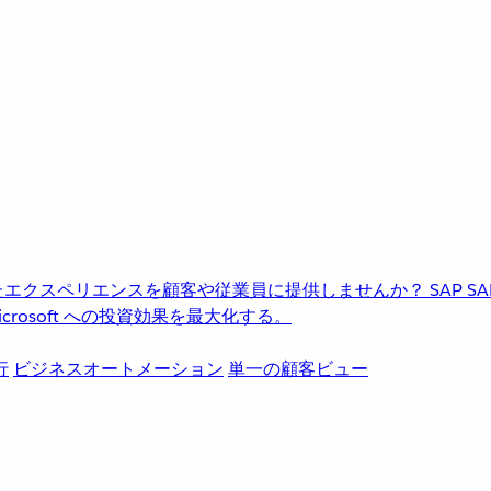
進化したエクスペリエンスを顧客や従業員に提供しませんか？
SAP
S
rosoft への投資効果を最大化する。
行
ビジネスオートメーション
単一の顧客ビュー