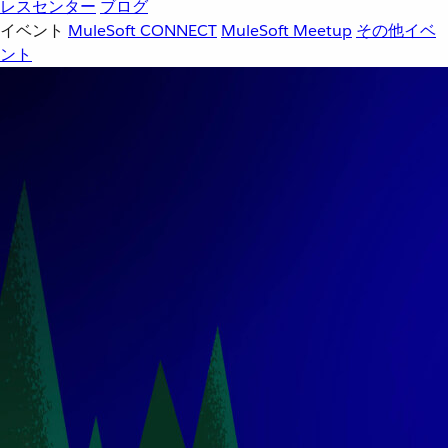
レスセンター
ブログ
イベント
MuleSoft CONNECT
MuleSoft Meetup
その他イベ
ント