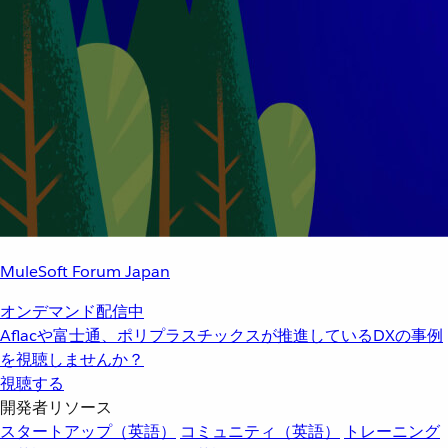
MuleSoft Forum Japan
オンデマンド配信中
Aflacや富士通、ポリプラスチックスが推進しているDXの事例
を視聴しませんか？
視聴する
開発者リソース
スタートアップ（英語）
コミュニティ（英語）
トレーニング