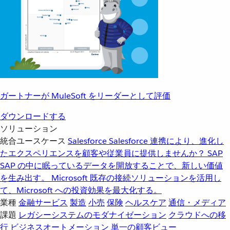
ガートナーが MuleSoft をリーダーとして評価
ダウンロードする
ソリューション
統合ユースケース
Salesforce
Salesforce 連携により、進化し
たエクスペリエンスを顧客や従業員に提供しませんか？
SAP
SAP の中に眠っているデータを開放することで、新しい価値
を生み出す。
Microsoft
既存の接続ソリューションを活用し
て、Microsoft への投資効果を最大化する。
業種
金融サービス
製造
小売
保険
ヘルスケア
通信・メディア
課題
レガシーシステムのモダナイゼーション
クラウドへの移
行
ビジネスオートメーション
単一の顧客ビュー