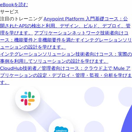
eBookを読む
サービス
注目のトレーニング
Anypoint Platform 入門
基礎コース：公
開されたAPIの検出と利用、デザイン、ビルド、デプロイ、管
理を学びます。
アプリケーションネットワーク
技術者向けコ
ース：機能要件と非機能要件を満たすインテグレーションソリ
ューションの設計を学びます。
インテグレーションソリューション
技術者向けコース：実際の
事例を利用してソリューションの設計を学びます。
CloudHub
技術者／管理者向けコース：クラウド上で Mule ア
プリケーションの設定・デプロイ・管理・監視・分析を学びま
す。