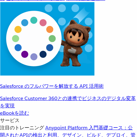
Salesforce のフルパワーを解放する API 活用術
Salesforce Customer 360との連携でビジネスのデジタル変革
を実現
eBookを読む
サービス
注目のトレーニング
Anypoint Platform 入門
基礎コース：公
開されたAPIの検出と利用、デザイン、ビルド、デプロイ、管