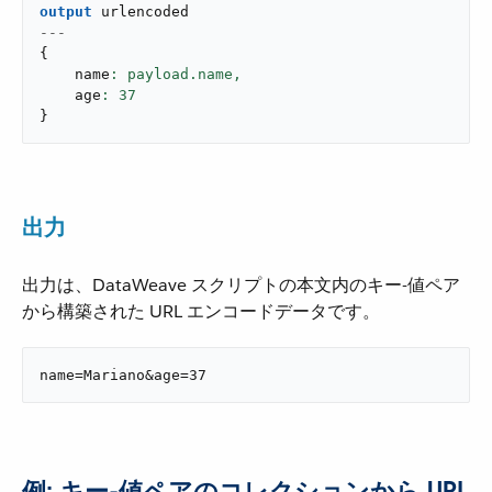
output
---
{
    name
: payload.name,
    age
: 
37
}
出力
出力は、DataWeave スクリプトの本文内のキー-値ペア
から構築された URL エンコードデータです。
name=Mariano&age=37
例: キー-値ペアのコレクションから URL