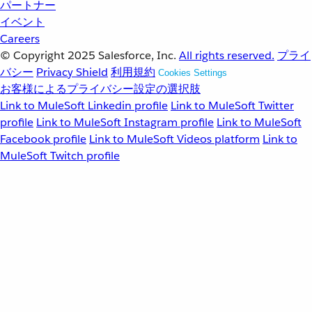
パートナー
イベント
Careers
© Copyright 2025
Salesforce, Inc.
All rights reserved.
プライ
バシー
Privacy Shield
利用規約
Cookies Settings
お客様によるプライバシー設定の選択肢
Link to MuleSoft Linkedin profile
Link to MuleSoft Twitter
profile
Link to MuleSoft Instagram profile
Link to MuleSoft
Facebook profile
Link to MuleSoft Videos platform
Link to
MuleSoft Twitch profile