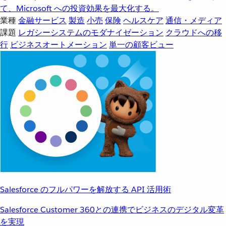
て、Microsoft への投資効果を最大化する。
業種
金融サービス
製造
小売
保険
ヘルスケア
通信・メディア
課題
レガシーシステムのモダナイゼーション
クラウドへの移
行
ビジネスオートメーション
単一の顧客ビュー
Salesforce のフルパワーを解放する API 活用術
Salesforce Customer 360との連携でビジネスのデジタル変革
を実現