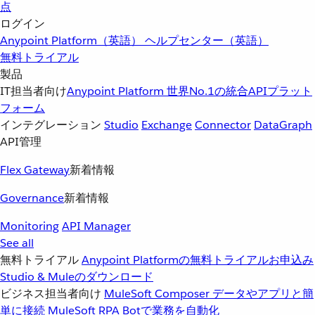
点
ログイン
Anypoint Platform（英語）
ヘルプセンター（英語）
無料トライアル
製品
IT担当者向け
Anypoint Platform
世界No.1の統合APIプラット
フォーム
インテグレーション
Studio
Exchange
Connector
DataGraph
API管理
Flex Gateway
新着情報
Governance
新着情報
Monitoring
API Manager
See all
無料トライアル
Anypoint Platformの無料トライアルお申込み
Studio & Muleのダウンロード
ビジネス担当者向け
MuleSoft Composer
データやアプリと簡
単に接続
MuleSoft RPA
Botで業務を自動化