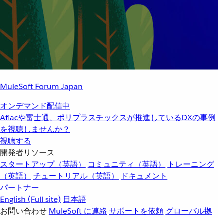
MuleSoft Forum Japan
オンデマンド配信中
Aflacや富士通、ポリプラスチックスが推進しているDXの事例
を視聴しませんか？
視聴する
開発者リソース
スタートアップ（英語）
コミュニティ（英語）
トレーニング
（英語）
チュートリアル（英語）
ドキュメント
パートナー
English
(Full site)
日本語
お問い合わせ
MuleSoft に連絡
サポートを依頼
グローバル拠