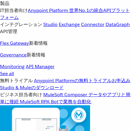
製品
IT担当者向け
Anypoint Platform
世界No.1の統合APIプラット
フォーム
インテグレーション
Studio
Exchange
Connector
DataGraph
API管理
Flex Gateway
新着情報
Governance
新着情報
Monitoring
API Manager
See all
無料トライアル
Anypoint Platformの無料トライアルお申込み
Studio & Muleのダウンロード
ビジネス担当者向け
MuleSoft Composer
データやアプリと簡
単に接続
MuleSoft RPA
Botで業務を自動化