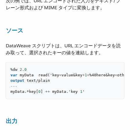
次の例では、URL エンコードされた入力をテキスト/プ
レーン形式および MIME タイプに変換します。
ソース
DataWeave スクリプトは、URL エンコードデータを読
み取って、選択されたキーの値を連結します。
%dw 
2.0
var
 myData  
read
(
'key
=
value&key
+
1
=
%40here&key
=
other
output
text/plain
---
myData
.
*key
[
0
]
++
 myData
.
'key 
1
'
出力