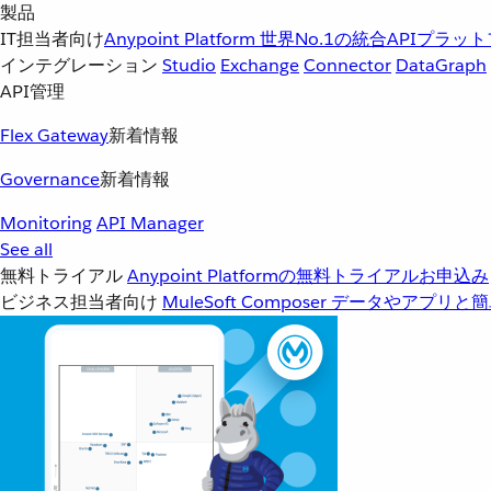
製品
IT担当者向け
Anypoint Platform
世界No.1の統合APIプラッ
インテグレーション
Studio
Exchange
Connector
DataGraph
API管理
Flex Gateway
新着情報
Governance
新着情報
Monitoring
API Manager
See all
無料トライアル
Anypoint Platformの無料トライアルお申込み
ビジネス担当者向け
MuleSoft Composer
データやアプリと簡