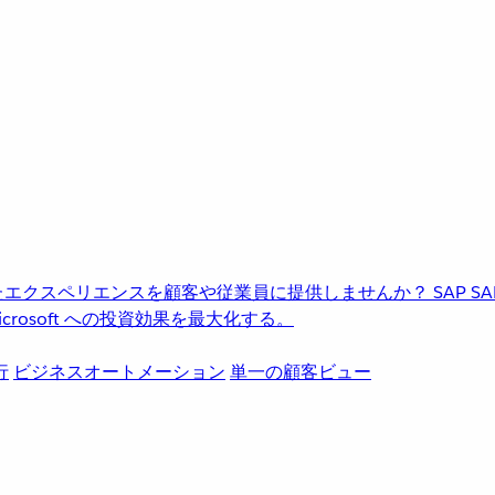
進化したエクスペリエンスを顧客や従業員に提供しませんか？
SAP
S
rosoft への投資効果を最大化する。
行
ビジネスオートメーション
単一の顧客ビュー