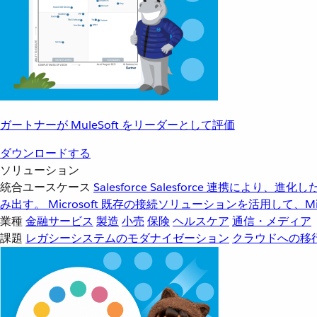
ガートナーが MuleSoft をリーダーとして評価
ダウンロードする
ソリューション
統合ユースケース
Salesforce
Salesforce 連携により、
み出す。
Microsoft
既存の接続ソリューションを活用して、Mic
業種
金融サービス
製造
小売
保険
ヘルスケア
通信・メディア
課題
レガシーシステムのモダナイゼーション
クラウドへの移