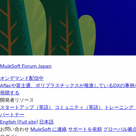
MuleSoft Forum Japan
オンデマンド配信中
Aflacや富士通、ポリプラスチックスが推進しているDXの事
視聴する
開発者リソース
スタートアップ（英語）
コミュニティ（英語）
トレーニング
パートナー
English
(Full site)
日本語
お問い合わせ
MuleSoft に連絡
サポートを依頼
グローバル拠