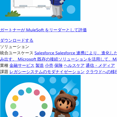
ガートナーが MuleSoft をリーダーとして評価
ダウンロードする
ソリューション
統合ユースケース
Salesforce
Salesforce 連携により、
み出す。
Microsoft
既存の接続ソリューションを活用して、Mic
業種
金融サービス
製造
小売
保険
ヘルスケア
通信・メディア
課題
レガシーシステムのモダナイゼーション
クラウドへの移