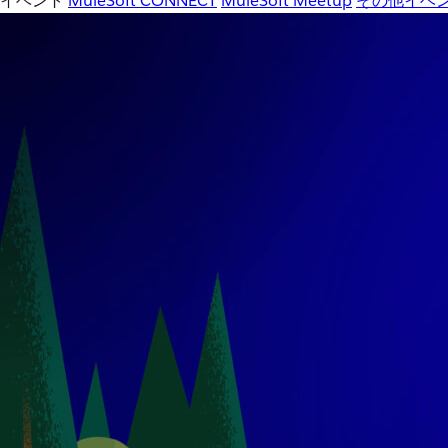
イベント
MuleSoft CONNECT
MuleSoft Meetup
その他イベ