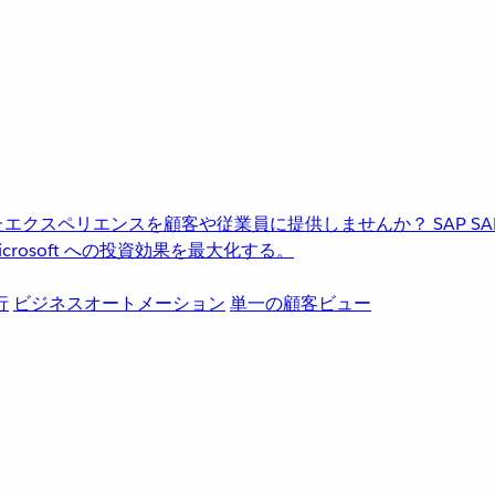
進化したエクスペリエンスを顧客や従業員に提供しませんか？
SAP
S
rosoft への投資効果を最大化する。
行
ビジネスオートメーション
単一の顧客ビュー