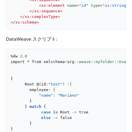
<
xs:element
name
=
"id"
type
=
"xs:string"
/
</
xs:sequence
>
</
xs:complexType
>
</
xs:schema
>
DataWeave スクリプト:
%dw 
2.0
import * from xmlschema
!
org
{
      Root 
@
(
id
:
"test"
        employee
"name"
: 
"Mariano"
}
}
match
{
case
is
 Root 
->
true
else
->
false
}
}