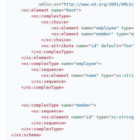
xmlns:xs
=
"http://www.w3.org/2001/XMLSche
<
xs:element
name
=
"Root"
>
<
xs:complexType
>
<
xs:choice
>
<
xs:element
name
=
"employee"
type
=
"e
<
xs:element
name
=
"member"
type
=
"mem
</
xs:choice
>
<
xs:attribute
name
=
"id"
default
=
"foo"
/>
</
xs:complexType
>
</
xs:element
>
<
xs:complexType
name
=
"employee"
>
<
xs:sequence
>
<
xs:element
name
=
"name"
type
=
"xs:string
</
xs:sequence
>
</
xs:complexType
>
<
xs:complexType
name
=
"member"
>
<
xs:sequence
>
<
xs:element
name
=
"id"
type
=
"xs:string"
/
</
xs:sequence
>
</
xs:complexType
>
</
xs:schema
>