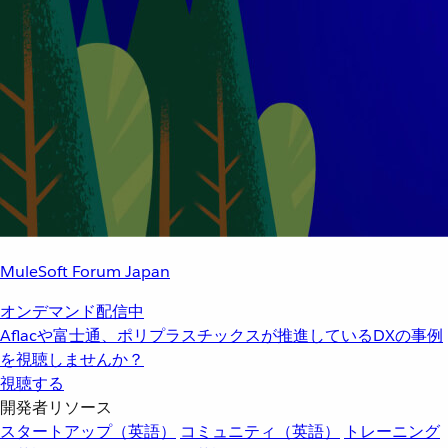
MuleSoft Forum Japan
オンデマンド配信中
Aflacや富士通、ポリプラスチックスが推進しているDXの事例
を視聴しませんか？
視聴する
開発者リソース
スタートアップ（英語）
コミュニティ（英語）
トレーニング