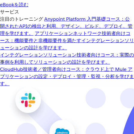
eBookを読む
サービス
注目のトレーニング
Anypoint Platform 入門
基礎コース：公
開されたAPIの検出と利用、デザイン、ビルド、デプロイ、管
理を学びます。
アプリケーションネットワーク
技術者向けコ
ース：機能要件と非機能要件を満たすインテグレーションソリ
ューションの設計を学びます。
インテグレーションソリューション
技術者向けコース：実際の
事例を利用してソリューションの設計を学びます。
CloudHub
技術者／管理者向けコース：クラウド上で Mule ア
プリケーションの設定・デプロイ・管理・監視・分析を学びま
す。