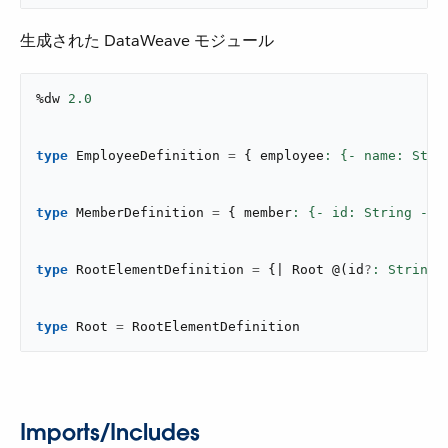
生成された DataWeave モジュール
%dw 
2.0
type
 EmployeeDefinition 
=
{
 employee
: {- name: Stri
type
 MemberDefinition 
=
{
 member
: {- id: String -}
type
 RootElementDefinition 
=
{
| Root 
@
(
id
?
: String)
type
 Root 
=
 RootElementDefinition
Imports/Includes