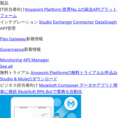
製品
IT担当者向け
Anypoint Platform
世界No.1の統合APIプラット
フォーム
インテグレーション
Studio
Exchange
Connector
DataGraph
API管理
Flex Gateway
新着情報
Governance
新着情報
Monitoring
API Manager
See all
無料トライアル
Anypoint Platformの無料トライアルお申込み
Studio & Muleのダウンロード
ビジネス担当者向け
MuleSoft Composer
データやアプリと簡
単に接続
MuleSoft RPA
Botで業務を自動化