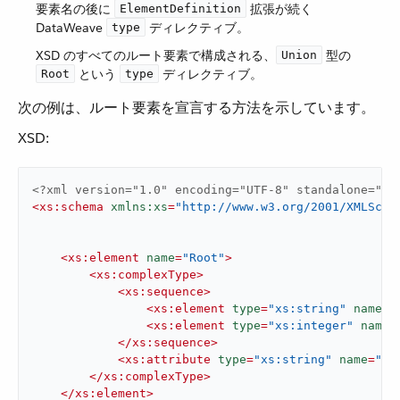
要素名の後に ​
​ 拡張が続く
ElementDefinition
DataWeave ​
​ ディレクティブ。
type
XSD のすべてのルート要素で構成される、​
​ 型の ​
Union
​ という ​
​ ディレクティブ。
Root
type
次の例は、ルート要素を宣言する方法を示しています。
XSD:
<?xml version="1.0" encoding="UTF-8" standalone="no
<
xs:schema
xmlns:xs
=
"http://www.w3.org/2001/XMLSche
<
xs:element
name
=
"Root"
>
<
xs:complexType
>
<
xs:sequence
>
<
xs:element
type
=
"xs:string"
name
=
"
<
xs:element
type
=
"xs:integer"
name
=
</
xs:sequence
>
<
xs:attribute
type
=
"xs:string"
name
=
"ty
</
xs:complexType
>
</
xs:element
>