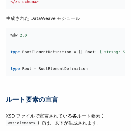
</
xs:schema
>
生成された DataWeave モジュール
%dw 
2.0
type
 RootElementDefinition 
=
{
| Root
: { string: Str
type
 Root 
=
 RootElementDefinition
ルート要素の宣言
XSD ファイルで宣言されている各ルート要素 (​
​) では、以下が生成されます。
<xs:element>