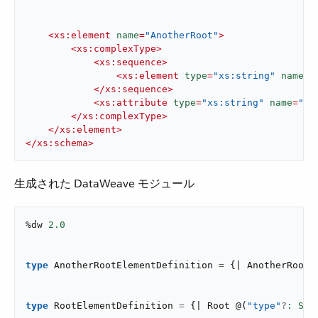
<
xs:element
name
=
"AnotherRoot"
>
<
xs:complexType
>
<
xs:sequence
>
<
xs:element
type
=
"xs:string"
name
=
"
</
xs:sequence
>
<
xs:attribute
type
=
"xs:string"
name
=
"ty
</
xs:complexType
>
</
xs:element
>
</
xs:schema
>
生成された DataWeave モジュール
%dw 
2.0
type
 AnotherRootElementDefinition 
=
{
| AnotherRoot 
type
 RootElementDefinition 
=
{
| Root 
@
(
"type"
?
: Str