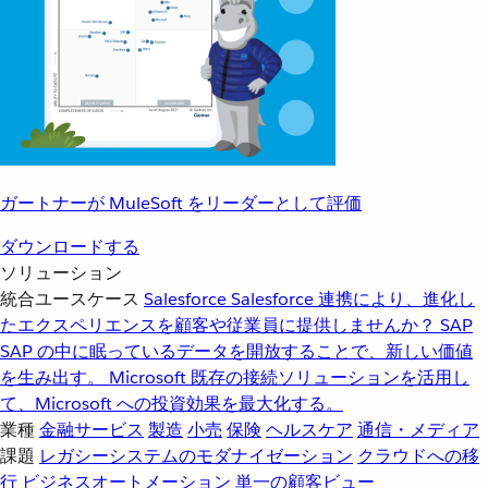
ガートナーが MuleSoft をリーダーとして評価
ダウンロードする
ソリューション
統合ユースケース
Salesforce
Salesforce 連携により、進化し
たエクスペリエンスを顧客や従業員に提供しませんか？
SAP
SAP の中に眠っているデータを開放することで、新しい価値
を生み出す。
Microsoft
既存の接続ソリューションを活用し
て、Microsoft への投資効果を最大化する。
業種
金融サービス
製造
小売
保険
ヘルスケア
通信・メディア
課題
レガシーシステムのモダナイゼーション
クラウドへの移
行
ビジネスオートメーション
単一の顧客ビュー