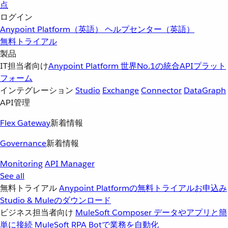
点
ログイン
Anypoint Platform（英語）
ヘルプセンター（英語）
無料トライアル
製品
IT担当者向け
Anypoint Platform
世界No.1の統合APIプラット
フォーム
インテグレーション
Studio
Exchange
Connector
DataGraph
API管理
Flex Gateway
新着情報
Governance
新着情報
Monitoring
API Manager
See all
無料トライアル
Anypoint Platformの無料トライアルお申込み
Studio & Muleのダウンロード
ビジネス担当者向け
MuleSoft Composer
データやアプリと簡
単に接続
MuleSoft RPA
Botで業務を自動化