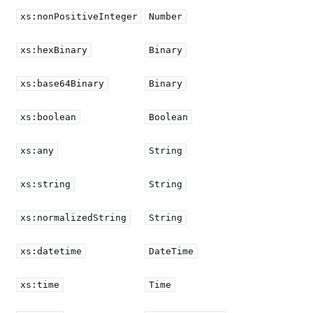
xs:nonPositiveInteger
Number
xs:hexBinary
Binary
xs:base64Binary
Binary
xs:boolean
Boolean
xs:any
String
xs:string
String
xs:normalizedString
String
xs:datetime
DateTime
xs:time
Time