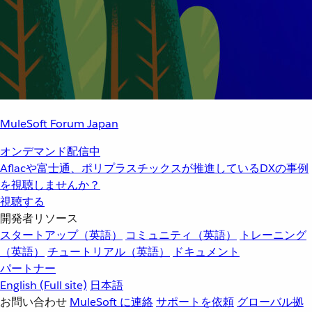
MuleSoft Forum Japan
オンデマンド配信中
Aflacや富士通、ポリプラスチックスが推進しているDXの事例
を視聴しませんか？
視聴する
開発者リソース
スタートアップ（英語）
コミュニティ（英語）
トレーニング
（英語）
チュートリアル（英語）
ドキュメント
パートナー
English
(Full site)
日本語
お問い合わせ
MuleSoft に連絡
サポートを依頼
グローバル拠