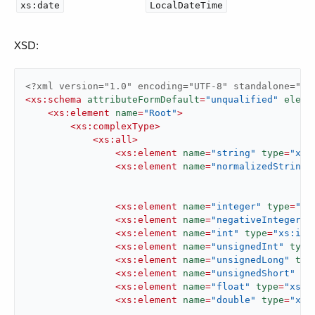
xs:date
LocalDateTime
XSD:
<?xml version="1.0" encoding="UTF-8" standalone="no
<
xs:schema
attributeFormDefault
=
"unqualified"
eleme
<
xs:element
name
=
"Root"
>
<
xs:complexType
>
<
xs:all
>
<
xs:element
name
=
"string"
type
=
"xs:
<
xs:element
name
=
"normalizedString"
<
xs:element
name
=
"integer"
type
=
"xs
<
xs:element
name
=
"negativeInteger"
<
xs:element
name
=
"int"
type
=
"xs:int
<
xs:element
name
=
"unsignedInt"
type
<
xs:element
name
=
"unsignedLong"
typ
<
xs:element
name
=
"unsignedShort"
ty
<
xs:element
name
=
"float"
type
=
"xs:f
<
xs:element
name
=
"double"
type
=
"xs: