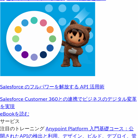
Salesforce のフルパワーを解放する API 活用術
Salesforce Customer 360との連携でビジネスのデジタル変革
を実現
eBookを読む
サービス
注目のトレーニング
Anypoint Platform 入門
基礎コース：公
開されたAPIの検出と利用、デザイン、ビルド、デプロイ、管