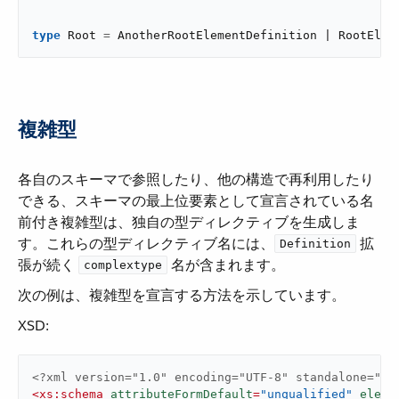
type
 Root 
=
 AnotherRootElementDefinition | RootElem
複雑型
各自のスキーマで参照したり、他の構造で再利用したり
できる、スキーマの最上位要素として宣言されている名
前付き複雑型は、独自の型ディレクティブを生成しま
す。これらの型ディレクティブ名には、​
​ 拡
Definition
張が続く ​
​ 名が含まれます。
complextype
次の例は、複雑型を宣言する方法を示しています。
XSD:
<?xml version="1.0" encoding="UTF-8" standalone="no
<
xs:schema
attributeFormDefault
=
"unqualified"
eleme