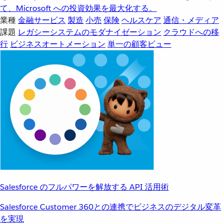
て、Microsoft への投資効果を最大化する。
業種
金融サービス
製造
小売
保険
ヘルスケア
通信・メディア
課題
レガシーシステムのモダナイゼーション
クラウドへの移
行
ビジネスオートメーション
単一の顧客ビュー
Salesforce のフルパワーを解放する API 活用術
Salesforce Customer 360との連携でビジネスのデジタル変革
を実現