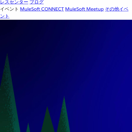
レスセンター
ブログ
イベント
MuleSoft CONNECT
MuleSoft Meetup
その他イベ
ント