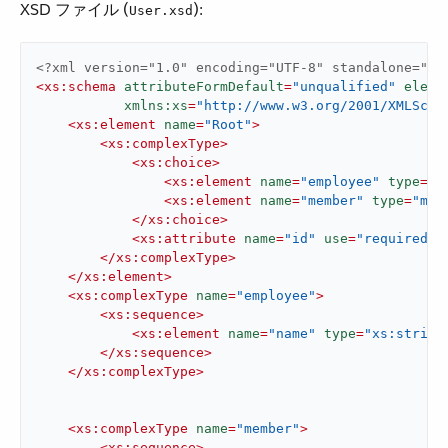
XSD ファイル (​
​):
User.xsd
<?xml version="1.0" encoding="UTF-8" standalone="no
<
xs:schema
attributeFormDefault
=
"unqualified"
eleme
xmlns:xs
=
"http://www.w3.org/2001/XMLSche
<
xs:element
name
=
"Root"
>
<
xs:complexType
>
<
xs:choice
>
<
xs:element
name
=
"employee"
type
=
"e
<
xs:element
name
=
"member"
type
=
"mem
</
xs:choice
>
<
xs:attribute
name
=
"id"
use
=
"required"
/
</
xs:complexType
>
</
xs:element
>
<
xs:complexType
name
=
"employee"
>
<
xs:sequence
>
<
xs:element
name
=
"name"
type
=
"xs:string
</
xs:sequence
>
</
xs:complexType
>
<
xs:complexType
name
=
"member"
>
<
xs:sequence
>