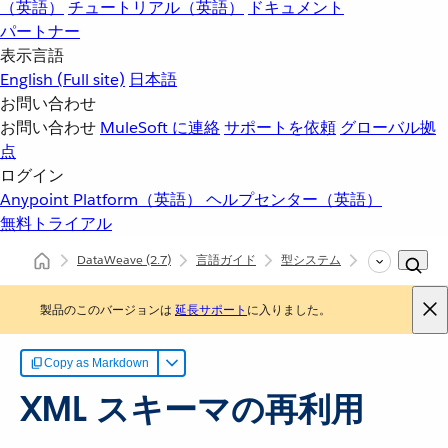
（英語）
チュートリアル（英語）
ドキュメント
パートナー
表示言語
English
(Full site)
日本語
お問い合わせ
お問い合わせ
MuleSoft に連絡
サポートを依頼
グローバル拠
点
ログイン
Anypoint Platform（英語）
ヘルプセンター（英語）
無料トライアル
DataWeave
(2.7)
言語ガイド
型システム
XML スキーマ
製品のこのバージョンは
延長サポート
に入りました。
Copy as Markdown
XML スキーマの再利用