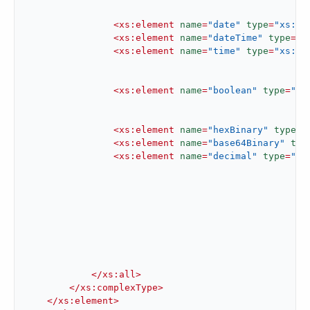
<
xs:element
name
=
"date"
type
=
"xs:da
<
xs:element
name
=
"dateTime"
type
=
"x
<
xs:element
name
=
"time"
type
=
"xs:ti
<
xs:element
name
=
"boolean"
type
=
"xs
<
xs:element
name
=
"hexBinary"
type
=
"
<
xs:element
name
=
"base64Binary"
typ
<
xs:element
name
=
"decimal"
type
=
"xs
</
xs:all
>
</
xs:complexType
>
</
xs:element
>