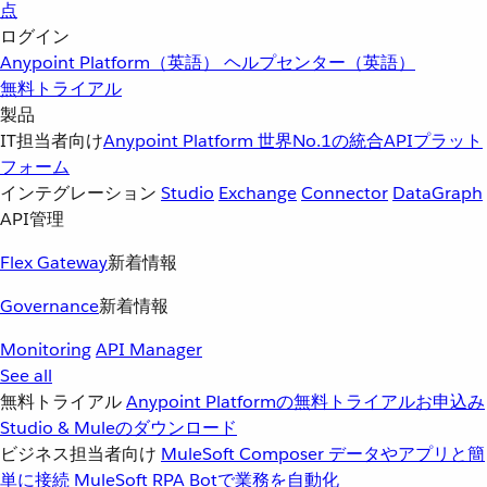
点
ログイン
Anypoint Platform（英語）
ヘルプセンター（英語）
無料トライアル
製品
IT担当者向け
Anypoint Platform
世界No.1の統合APIプラット
フォーム
インテグレーション
Studio
Exchange
Connector
DataGraph
API管理
Flex Gateway
新着情報
Governance
新着情報
Monitoring
API Manager
See all
無料トライアル
Anypoint Platformの無料トライアルお申込み
Studio & Muleのダウンロード
ビジネス担当者向け
MuleSoft Composer
データやアプリと簡
単に接続
MuleSoft RPA
Botで業務を自動化