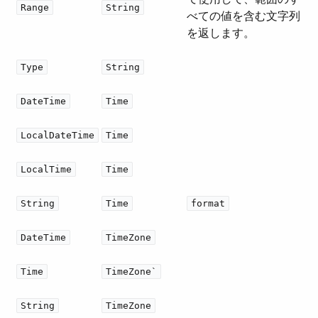
Range
String
べての値を含む文字列
を返します。
Type
String
DateTime
Time
LocalDateTime
Time
LocalTime
Time
String
Time
format
DateTime
TimeZone
Time
TimeZone`
String
TimeZone