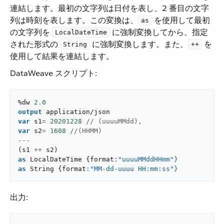
連結します。最初の文字列は日付を表し、2 番目の文字
列は時刻を表します。この変換は、​
​ を使用して最初
as
の文字列を ​
​ に強制変換してから、指定
LocalDateTime
された形式の ​
​ に強制変換します。また、​
​ を
String
++
使用して結果を連結します。
DataWeave スクリプト:
%dw 
2.0
output
application/json
var
 s1
=
20201228
 // (uuuuMMdd),
var
 s2
=
1608
 //(HHMM)
---
(
s1 
++
 s2
)
as
 LocalDateTime 
{
format
:
"uuuuMMddHHmm"
}
as
 String 
{
format
:
"MM-dd-uuuu HH:mm:ss"
}
出力: