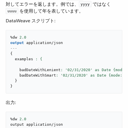
対してエラーを返します。例では、​
​ ではなく ​
yyyy
​ を使用して年を表しています。
uuuu
DataWeave スクリプト:
%dw 
2.0
output
application/json
---
{
  examples 
    badDateWithLenient
: '
02
/
31
/
2020
' as Date {mode:
    badDateWithSmart
: '
02
/
31
/
2020
' as Date {mode: 
"
}
}
出力:
%dw 
2.0
output application/json
