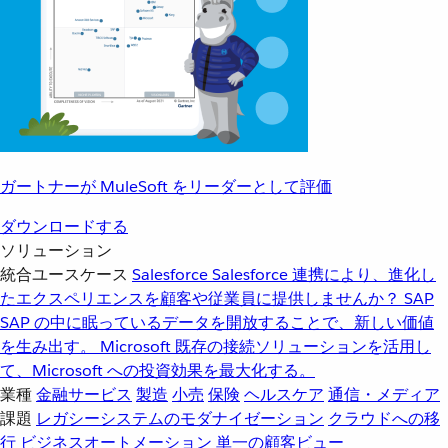
ガートナーが MuleSoft をリーダーとして評価
ダウンロードする
ソリューション
統合ユースケース
Salesforce
Salesforce 連携により、進化し
たエクスペリエンスを顧客や従業員に提供しませんか？
SAP
SAP の中に眠っているデータを開放することで、新しい価値
を生み出す。
Microsoft
既存の接続ソリューションを活用し
て、Microsoft への投資効果を最大化する。
業種
金融サービス
製造
小売
保険
ヘルスケア
通信・メディア
課題
レガシーシステムのモダナイゼーション
クラウドへの移
行
ビジネスオートメーション
単一の顧客ビュー