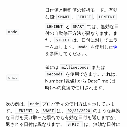
日付値と時刻値の解析モード。有効
な値:
​、​
​、​
SMART
STRICT
LENIENT
​ と ​
​ では、無効な日
LENIENT
SMART
mode
付の自動修正方法が異なります。ま
た、​
​ は、日付に対してエラ
STRICT
ーを返します。​
​ を使用した​
例
mode
を参照してください。
値には ​
​ または ​
milliseconds
​ を使用できます。これは、
seconds
unit
Number (数値) から DateTime (日
時) への変換で使用されます。
次の例は、​
​ プロパティの使用方法を示していま
mode
す。​
​ と ​
​ は、​
​ のような無効
LENIENT
SMART
02/31/2020
な日付を受け取った場合でも有効な日付を返しますが、
返される日付は異なります。
​ は、無効な日付に
STRICT