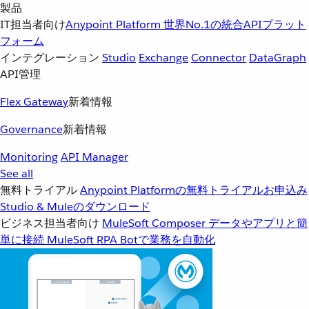
製品
IT担当者向け
Anypoint Platform
世界No.1の統合APIプラット
フォーム
インテグレーション
Studio
Exchange
Connector
DataGraph
API管理
Flex Gateway
新着情報
Governance
新着情報
Monitoring
API Manager
See all
無料トライアル
Anypoint Platformの無料トライアルお申込み
Studio & Muleのダウンロード
ビジネス担当者向け
MuleSoft Composer
データやアプリと簡
単に接続
MuleSoft RPA
Botで業務を自動化