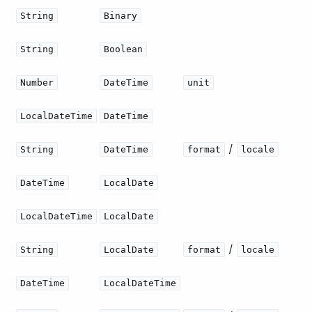
String
Binary
String
Boolean
Number
DateTime
unit
LocalDateTime
DateTime
​ / ​
String
DateTime
format
locale
DateTime
LocalDate
LocalDateTime
LocalDate
​ / ​
String
LocalDate
format
locale
DateTime
LocalDateTime