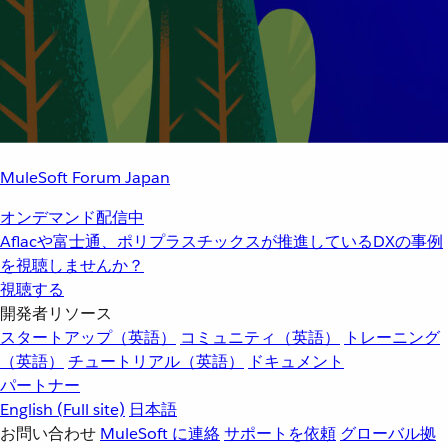
MuleSoft Forum Japan
オンデマンド配信中
Aflacや富士通、ポリプラスチックスが推進しているDXの事例
を視聴しませんか？
視聴する
開発者リソース
スタートアップ（英語）
コミュニティ（英語）
トレーニング
（英語）
チュートリアル（英語）
ドキュメント
パートナー
English
(Full site)
日本語
お問い合わせ
MuleSoft に連絡
サポートを依頼
グローバル拠