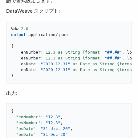
語で書式設定します。
DataWeave スクリプト:
%dw 
2.0
output
application/json
---
{
    enNumber
: 
12.3
 as String {format: 
"##.##"
,
 loca
    esNumber
: 
12.3
 as String {format: 
"##.##"
,
 loca
    esDate
: 
"2020-12-31"
 as Date as String {format:
    enDate
: 
"2020-12-31"
 as Date as String {format:
}
出力:
{

"enNumber"
: 
"12.3"
,

"esNumber"
: 
"12,3"
,

"esDate"
: 
"31-dic.-20"
,

"enDate"
: 
"31-Dec-20"