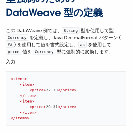
DataWeave 型の定義
この DataWeave 例では、​
​ 型を使用して型 ​
String
​ を定義し、Java DecimalFormat パターン (​
Currency
​) を使用して値を書式設定し、​
​ を使用して ​
##
as
​ 値を ​
​ 型に強制的に変換します。
price
Currency
入力
<
items
>
<
item
>
<
price
>
22.30
</
price
>
</
item
>
<
item
>
<
price
>
20.31
</
price
>
</
item
>
</
items
>