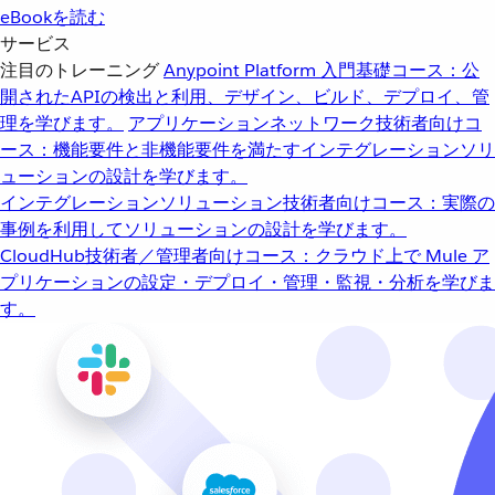
eBookを読む
サービス
注目のトレーニング
Anypoint Platform 入門
基礎コース：公
開されたAPIの検出と利用、デザイン、ビルド、デプロイ、管
理を学びます。
アプリケーションネットワーク
技術者向けコ
ース：機能要件と非機能要件を満たすインテグレーションソリ
ューションの設計を学びます。
インテグレーションソリューション
技術者向けコース：実際の
事例を利用してソリューションの設計を学びます。
CloudHub
技術者／管理者向けコース：クラウド上で Mule ア
プリケーションの設定・デプロイ・管理・監視・分析を学びま
す。