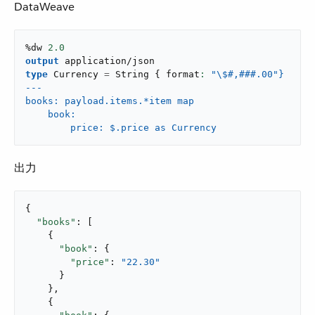
DataWeave
%dw 
2.0
output
application/json
type
 Currency 
=
 String 
{
 format
: 
"
\$#,###.00"}

---

books: payload.items.*item map

    book:

        price: $.price as Currency
出力
{

"books"
: [

    {

"book"
: {

"price"
: 
"22.30"
      }

    },

    {
