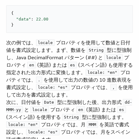
{

"data"
: 
22.00
}
次の例では、​
​ プロパティを使用して数値と日付
locale
値を書式設定します。まず、数値を ​
​ 型に型強制
String
し、Java DecimalFormat パターン (##) と ​
​ プ
locale
ロパティ ​
​ (英語) または ​
​ (スペイン語) も使用する
en
es
指定された出力形式に変換します。​
​ プロ
locale: "en"
パティでは、​
​ を使用して出力の数値の 10 進数表現を
.
書式設定し、​
​ プロパティでは、​
​ を使用
locale: "es"
,
して出力を書式設定します。
次に、日付値を ​
​ 型に型強制した後、出力形式 ​
Date
dd-
​ と ​
​ プロパティ ​
​ (英語) または ​
MMM-yy
locale
en
es
(スペイン語) を使用する ​
​ 型に型強制します。​
String
​ プロパティでは、月 ​
​ を英語で書式
locale: "en"
MMM
設定し、​
​ プロパティでは、月をスペイン
locale: "es"