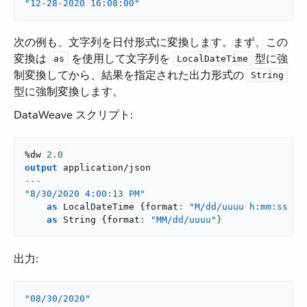
"12-28-2020 16:08:00"
次の例も、文字列を日付形式に変換します。まず、この
変換は ​
​ を使用して文字列を ​
​ 型に強
as
LocalDateTime
制変換してから、結果を指定された出力形式の ​
String
型に強制変換します。
DataWeave スクリプト:
%dw 
2.0
output
application/json
---
"8/30/2020 4:00:13 PM"
as
 LocalDateTime 
{
format
: 
"M/dd/uuuu h:mm:ss a"
as
 String 
{
format
: 
"MM/dd/uuuu"
}
出力:
"08/30/2020"