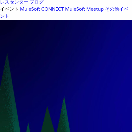
レスセンター
ブログ
イベント
MuleSoft CONNECT
MuleSoft Meetup
その他イベ
ント