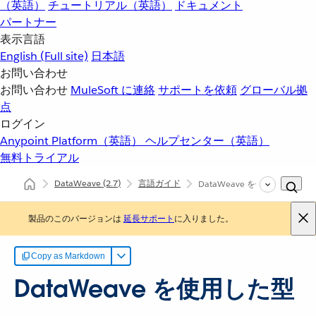
（英語）
チュートリアル（英語）
ドキュメント
パートナー
表示言語
English
(Full site)
日本語
お問い合わせ
お問い合わせ
MuleSoft に連絡
サポートを依頼
グローバル拠
点
ログイン
Anypoint Platform（英語）
ヘルプセンター（英語）
無料トライアル
DataWeave
(2.7)
言語ガイド
DataWeave を使用した型の
製品のこのバージョンは
延長サポート
に入りました。
Copy as Markdown
DataWeave を使用した型