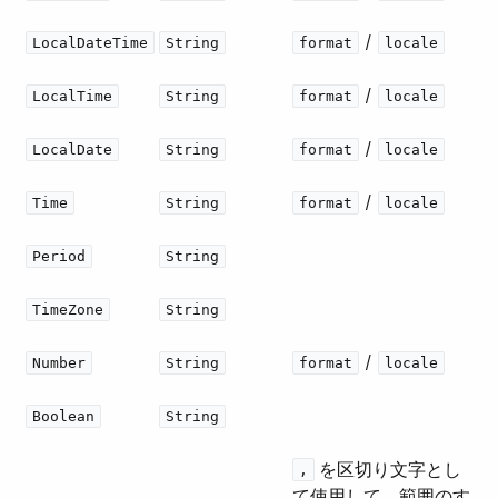
​ / ​
LocalDateTime
String
format
locale
​ / ​
LocalTime
String
format
locale
​ / ​
LocalDate
String
format
locale
​ / ​
Time
String
format
locale
Period
String
TimeZone
String
​ / ​
Number
String
format
locale
Boolean
String
​ を区切り文字とし
,
て使用して、範囲のす