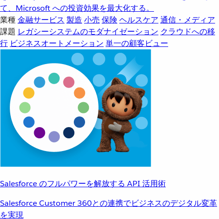
て、Microsoft への投資効果を最大化する。
業種
金融サービス
製造
小売
保険
ヘルスケア
通信・メディア
課題
レガシーシステムのモダナイゼーション
クラウドへの移
行
ビジネスオートメーション
単一の顧客ビュー
Salesforce のフルパワーを解放する API 活用術
Salesforce Customer 360との連携でビジネスのデジタル変革
を実現