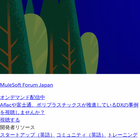
MuleSoft Forum Japan
オンデマンド配信中
Aflacや富士通、ポリプラスチックスが推進しているDXの事例
を視聴しませんか？
視聴する
開発者リソース
スタートアップ（英語）
コミュニティ（英語）
トレーニング