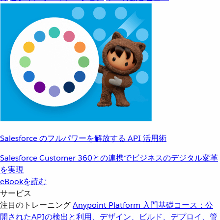
Salesforce のフルパワーを解放する API 活用術
Salesforce Customer 360との連携でビジネスのデジタル変革
を実現
eBookを読む
サービス
注目のトレーニング
Anypoint Platform 入門
基礎コース：公
開されたAPIの検出と利用、デザイン、ビルド、デプロイ、管