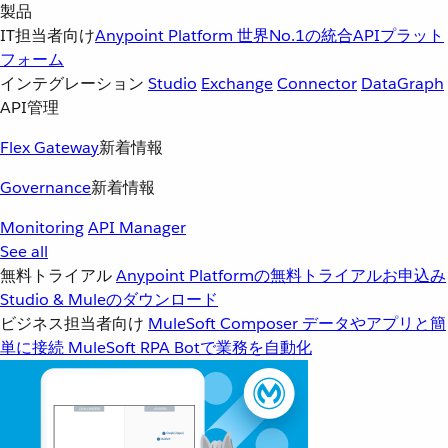
製品
IT担当者向け
Anypoint Platform
世界No.1の統合APIプラット
フォーム
インテグレーション
Studio
Exchange
Connector
DataGraph
API管理
Flex Gateway
新着情報
Governance
新着情報
Monitoring
API Manager
See all
無料トライアル
Anypoint Platformの無料トライアルお申込み
Studio & Muleのダウンロード
ビジネス担当者向け
MuleSoft Composer
データやアプリと簡
単に接続
MuleSoft RPA
Botで業務を自動化