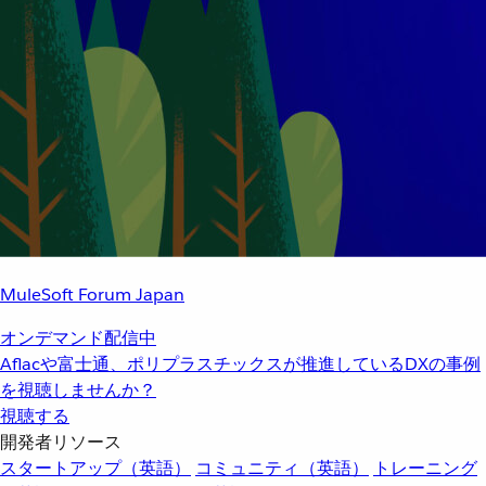
MuleSoft Forum Japan
オンデマンド配信中
Aflacや富士通、ポリプラスチックスが推進しているDXの事例
を視聴しませんか？
視聴する
開発者リソース
スタートアップ（英語）
コミュニティ（英語）
トレーニング