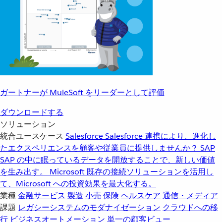
ガートナーが MuleSoft をリーダーとして評価
ダウンロードする
ソリューション
統合ユースケース
Salesforce
Salesforce 連携により、進化し
たエクスペリエンスを顧客や従業員に提供しませんか？
SAP
SAP の中に眠っているデータを開放することで、新しい価値
を生み出す。
Microsoft
既存の接続ソリューションを活用し
て、Microsoft への投資効果を最大化する。
業種
金融サービス
製造
小売
保険
ヘルスケア
通信・メディア
課題
レガシーシステムのモダナイゼーション
クラウドへの移
行
ビジネスオートメーション
単一の顧客ビュー