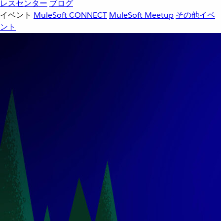
レスセンター
ブログ
イベント
MuleSoft CONNECT
MuleSoft Meetup
その他イベ
ント