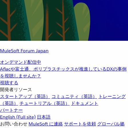
MuleSoft Forum Japan
オンデマンド配信中
Aflacや富士通、ポリプラスチックスが推進しているDXの事例
を視聴しませんか？
視聴する
開発者リソース
スタートアップ（英語）
コミュニティ（英語）
トレーニング
（英語）
チュートリアル（英語）
ドキュメント
パートナー
English
(Full site)
日本語
お問い合わせ
MuleSoft に連絡
サポートを依頼
グローバル拠