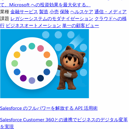
て、Microsoft への投資効果を最大化する。
業種
金融サービス
製造
小売
保険
ヘルスケア
通信・メディア
課題
レガシーシステムのモダナイゼーション
クラウドへの移
行
ビジネスオートメーション
単一の顧客ビュー
Salesforce のフルパワーを解放する API 活用術
Salesforce Customer 360との連携でビジネスのデジタル変革
を実現