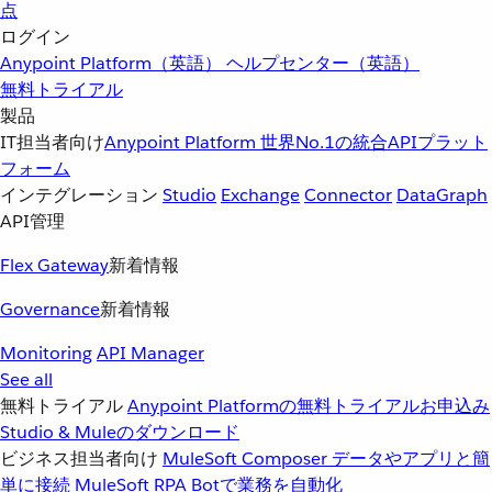
点
ログイン
Anypoint Platform（英語）
ヘルプセンター（英語）
無料トライアル
製品
IT担当者向け
Anypoint Platform
世界No.1の統合APIプラット
フォーム
インテグレーション
Studio
Exchange
Connector
DataGraph
API管理
Flex Gateway
新着情報
Governance
新着情報
Monitoring
API Manager
See all
無料トライアル
Anypoint Platformの無料トライアルお申込み
Studio & Muleのダウンロード
ビジネス担当者向け
MuleSoft Composer
データやアプリと簡
単に接続
MuleSoft RPA
Botで業務を自動化