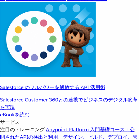
Salesforce のフルパワーを解放する API 活用術
Salesforce Customer 360との連携でビジネスのデジタル変革
を実現
eBookを読む
サービス
注目のトレーニング
Anypoint Platform 入門
基礎コース：公
開されたAPIの検出と利用、デザイン、ビルド、デプロイ、管