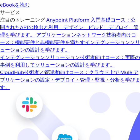
eBookを読む
サービス
注目のトレーニング
Anypoint Platform 入門
基礎コース：公
開されたAPIの検出と利用、デザイン、ビルド、デプロイ、管
理を学びます。
アプリケーションネットワーク
技術者向けコ
ース：機能要件と非機能要件を満たすインテグレーションソリ
ューションの設計を学びます。
インテグレーションソリューション
技術者向けコース：実際の
事例を利用してソリューションの設計を学びます。
CloudHub
技術者／管理者向けコース：クラウド上で Mule ア
プリケーションの設定・デプロイ・管理・監視・分析を学びま
す。