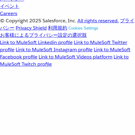
イベント
Careers
© Copyright 2025
Salesforce, Inc.
All rights reserved.
プライ
バシー
Privacy Shield
利用規約
Cookies Settings
お客様によるプライバシー設定の選択肢
Link to MuleSoft Linkedin profile
Link to MuleSoft Twitter
profile
Link to MuleSoft Instagram profile
Link to MuleSoft
Facebook profile
Link to MuleSoft Videos platform
Link to
MuleSoft Twitch profile