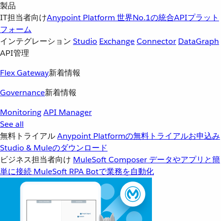
製品
IT担当者向け
Anypoint Platform
世界No.1の統合APIプラット
フォーム
インテグレーション
Studio
Exchange
Connector
DataGraph
API管理
Flex Gateway
新着情報
Governance
新着情報
Monitoring
API Manager
See all
無料トライアル
Anypoint Platformの無料トライアルお申込み
Studio & Muleのダウンロード
ビジネス担当者向け
MuleSoft Composer
データやアプリと簡
単に接続
MuleSoft RPA
Botで業務を自動化