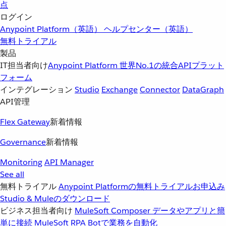
点
ログイン
Anypoint Platform（英語）
ヘルプセンター（英語）
無料トライアル
製品
IT担当者向け
Anypoint Platform
世界No.1の統合APIプラット
フォーム
インテグレーション
Studio
Exchange
Connector
DataGraph
API管理
Flex Gateway
新着情報
Governance
新着情報
Monitoring
API Manager
See all
無料トライアル
Anypoint Platformの無料トライアルお申込み
Studio & Muleのダウンロード
ビジネス担当者向け
MuleSoft Composer
データやアプリと簡
単に接続
MuleSoft RPA
Botで業務を自動化