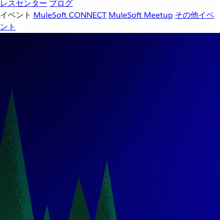
レスセンター
ブログ
イベント
MuleSoft CONNECT
MuleSoft Meetup
その他イベ
ント