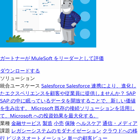
ガートナーが MuleSoft をリーダーとして評価
ダウンロードする
ソリューション
統合ユースケース
Salesforce
Salesforce 連携により、進化し
たエクスペリエンスを顧客や従業員に提供しませんか？
SAP
SAP の中に眠っているデータを開放することで、新しい価値
を生み出す。
Microsoft
既存の接続ソリューションを活用し
て、Microsoft への投資効果を最大化する。
業種
金融サービス
製造
小売
保険
ヘルスケア
通信・メディア
課題
レガシーシステムのモダナイゼーション
クラウドへの移
行
ビジネスオートメーション
単一の顧客ビュー