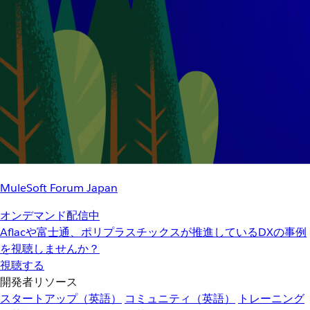
MuleSoft Forum Japan
オンデマンド配信中
Aflacや富士通、ポリプラスチックスが推進しているDXの事例
を視聴しませんか？
視聴する
開発者リソース
スタートアップ（英語）
コミュニティ（英語）
トレーニング