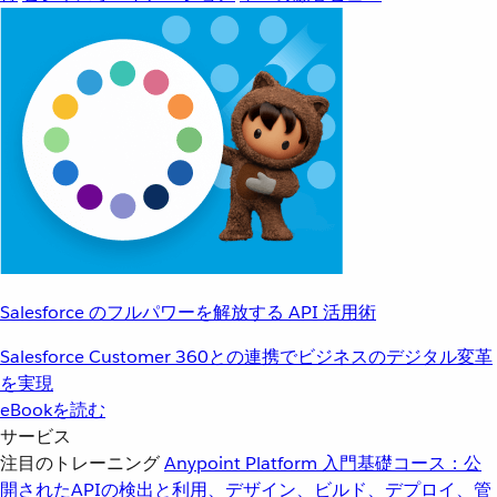
Salesforce のフルパワーを解放する API 活用術
Salesforce Customer 360との連携でビジネスのデジタル変革
を実現
eBookを読む
サービス
注目のトレーニング
Anypoint Platform 入門
基礎コース：公
開されたAPIの検出と利用、デザイン、ビルド、デプロイ、管