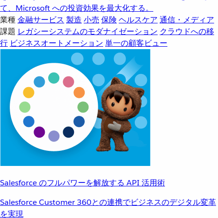
て、Microsoft への投資効果を最大化する。
業種
金融サービス
製造
小売
保険
ヘルスケア
通信・メディア
課題
レガシーシステムのモダナイゼーション
クラウドへの移
行
ビジネスオートメーション
単一の顧客ビュー
Salesforce のフルパワーを解放する API 活用術
Salesforce Customer 360との連携でビジネスのデジタル変革
を実現