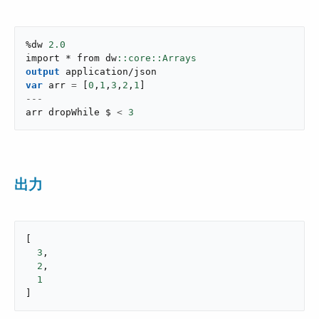
%dw 
2.0
import * from dw
output
application/json
var
 arr 
=
[
0
,
1
,
3
,
2
,
1
]
---
arr dropWhile $ 
<
3
出力
[

3
,

2
,

1
]