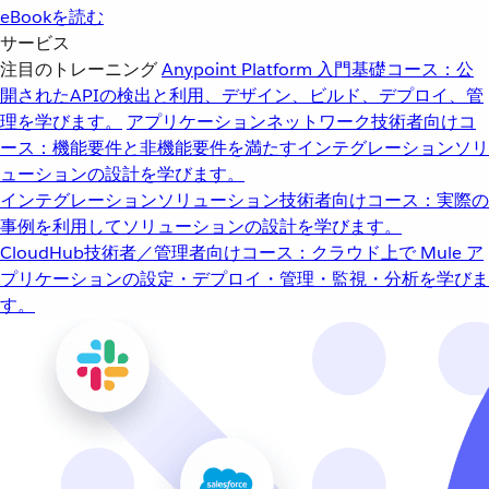
eBookを読む
サービス
注目のトレーニング
Anypoint Platform 入門
基礎コース：公
開されたAPIの検出と利用、デザイン、ビルド、デプロイ、管
理を学びます。
アプリケーションネットワーク
技術者向けコ
ース：機能要件と非機能要件を満たすインテグレーションソリ
ューションの設計を学びます。
インテグレーションソリューション
技術者向けコース：実際の
事例を利用してソリューションの設計を学びます。
CloudHub
技術者／管理者向けコース：クラウド上で Mule ア
プリケーションの設定・デプロイ・管理・監視・分析を学びま
す。