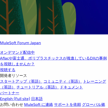
MuleSoft Forum Japan
オンデマンド配信中
Aflacや富士通、ポリプラスチックスが推進しているDXの事例
を視聴しませんか？
視聴する
開発者リソース
スタートアップ（英語）
コミュニティ（英語）
トレーニング
（英語）
チュートリアル（英語）
ドキュメント
パートナー
English
(Full site)
日本語
お問い合わせ
MuleSoft に連絡
サポートを依頼
グローバル拠