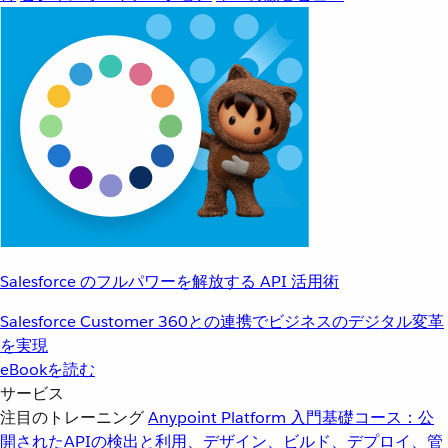
Salesforce のフルパワーを解放する API 活用術
Salesforce Customer 360との連携でビジネスのデジタル変革
を実現
eBookを読む
サービス
注目のトレーニング
Anypoint Platform 入門
基礎コース：公
開されたAPIの検出と利用、デザイン、ビルド、デプロイ、管