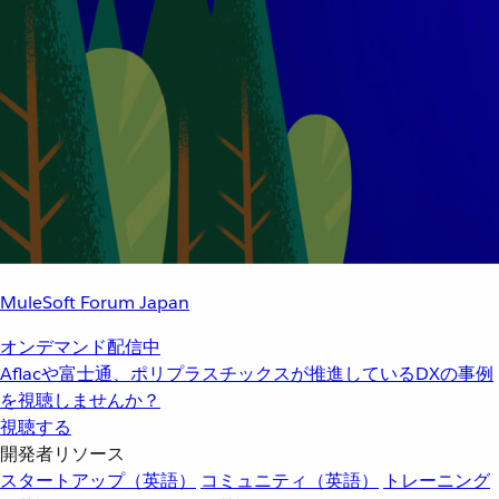
MuleSoft Forum Japan
オンデマンド配信中
Aflacや富士通、ポリプラスチックスが推進しているDXの事例
を視聴しませんか？
視聴する
開発者リソース
スタートアップ（英語）
コミュニティ（英語）
トレーニング