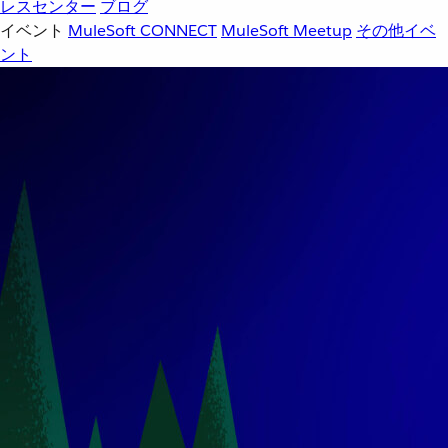
レスセンター
ブログ
イベント
MuleSoft CONNECT
MuleSoft Meetup
その他イベ
ント