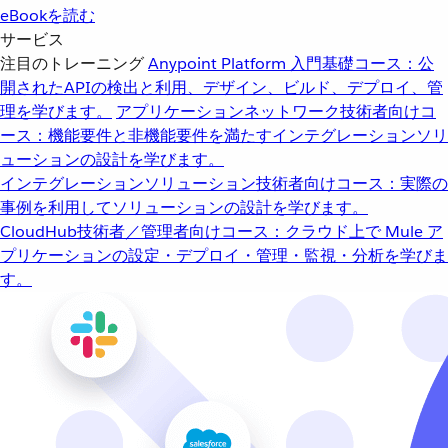
eBookを読む
サービス
注目のトレーニング
Anypoint Platform 入門
基礎コース：公
開されたAPIの検出と利用、デザイン、ビルド、デプロイ、管
理を学びます。
アプリケーションネットワーク
技術者向けコ
ース：機能要件と非機能要件を満たすインテグレーションソリ
ューションの設計を学びます。
インテグレーションソリューション
技術者向けコース：実際の
事例を利用してソリューションの設計を学びます。
CloudHub
技術者／管理者向けコース：クラウド上で Mule ア
プリケーションの設定・デプロイ・管理・監視・分析を学びま
す。