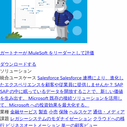
ガートナーが MuleSoft をリーダーとして評価
ダウンロードする
ソリューション
統合ユースケース
Salesforce
Salesforce 連携により、進化し
たエクスペリエンスを顧客や従業員に提供しませんか？
SAP
SAP の中に眠っているデータを開放することで、新しい価値
を生み出す。
Microsoft
既存の接続ソリューションを活用し
て、Microsoft への投資効果を最大化する。
業種
金融サービス
製造
小売
保険
ヘルスケア
通信・メディア
課題
レガシーシステムのモダナイゼーション
クラウドへの移
行
ビジネスオートメーション
単一の顧客ビュー