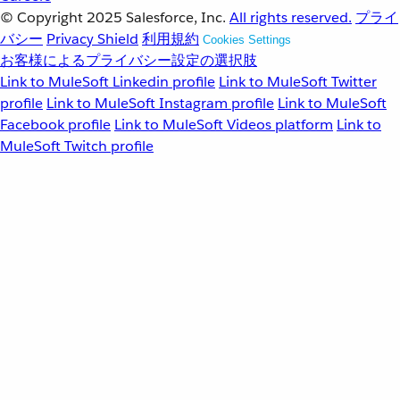
© Copyright 2025
Salesforce, Inc.
All rights reserved.
プライ
バシー
Privacy Shield
利用規約
Cookies Settings
お客様によるプライバシー設定の選択肢
Link to MuleSoft Linkedin profile
Link to MuleSoft Twitter
profile
Link to MuleSoft Instagram profile
Link to MuleSoft
Facebook profile
Link to MuleSoft Videos platform
Link to
MuleSoft Twitch profile