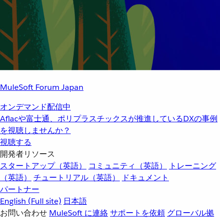
MuleSoft Forum Japan
オンデマンド配信中
Aflacや富士通、ポリプラスチックスが推進しているDXの事例
を視聴しませんか？
視聴する
開発者リソース
スタートアップ（英語）
コミュニティ（英語）
トレーニング
（英語）
チュートリアル（英語）
ドキュメント
パートナー
English
(Full site)
日本語
お問い合わせ
MuleSoft に連絡
サポートを依頼
グローバル拠