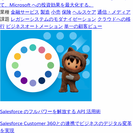
て、Microsoft への投資効果を最大化する。
業種
金融サービス
製造
小売
保険
ヘルスケア
通信・メディア
課題
レガシーシステムのモダナイゼーション
クラウドへの移
行
ビジネスオートメーション
単一の顧客ビュー
Salesforce のフルパワーを解放する API 活用術
Salesforce Customer 360との連携でビジネスのデジタル変革
を実現