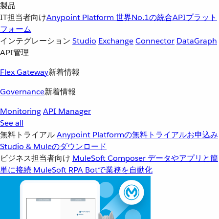
製品
IT担当者向け
Anypoint Platform
世界No.1の統合APIプラット
フォーム
インテグレーション
Studio
Exchange
Connector
DataGraph
API管理
Flex Gateway
新着情報
Governance
新着情報
Monitoring
API Manager
See all
無料トライアル
Anypoint Platformの無料トライアルお申込み
Studio & Muleのダウンロード
ビジネス担当者向け
MuleSoft Composer
データやアプリと簡
単に接続
MuleSoft RPA
Botで業務を自動化