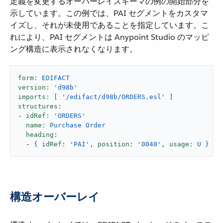
定義を変更するオーバーレイスキーマの例の開始部分を
示しています。この例では、PAI セグメントをカスタマ
イズし、それが未使用であることを指定しています。こ
れにより、PAI セグメントは Anypoint Studio のマッピ
ング構造に表示されなくなります。
form:
EDIFACT
version:
'd98b'
imports:
[
'/edifact/d98b/ORDERS.esl'
]
structures:
-
idRef:
'ORDERS'
name:
Purchase
Order
heading:
-
{
idRef:
'PAI'
,
position:
'0040'
,
usage:
U
}
構造オーバーレイ