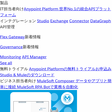
製品
IT担当者向け
Anypoint Platform
世界No.1の統合APIプラット
フォーム
インテグレーション
Studio
Exchange
Connector
DataGraph
API管理
Flex Gateway
新着情報
Governance
新着情報
Monitoring
API Manager
See all
無料トライアル
Anypoint Platformの無料トライアルお申込み
Studio & Muleのダウンロード
ビジネス担当者向け
MuleSoft Composer
データやアプリと簡
単に接続
MuleSoft RPA
Botで業務を自動化