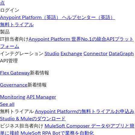
点
ログイン
Anypoint Platform（英語）
ヘルプセンター（英語）
無料トライアル
製品
IT担当者向け
Anypoint Platform
世界No.1の統合APIプラット
フォーム
インテグレーション
Studio
Exchange
Connector
DataGraph
API管理
Flex Gateway
新着情報
Governance
新着情報
Monitoring
API Manager
See all
無料トライアル
Anypoint Platformの無料トライアルお申込み
Studio & Muleのダウンロード
ビジネス担当者向け
MuleSoft Composer
データやアプリと簡
単に接続
MuleSoft RPA
Botで業務を自動化