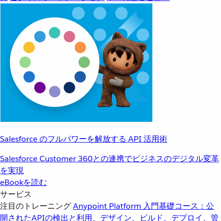
Salesforce のフルパワーを解放する API 活用術
Salesforce Customer 360との連携でビジネスのデジタル変革
を実現
eBookを読む
サービス
注目のトレーニング
Anypoint Platform 入門
基礎コース：公
開されたAPIの検出と利用、デザイン、ビルド、デプロイ、管