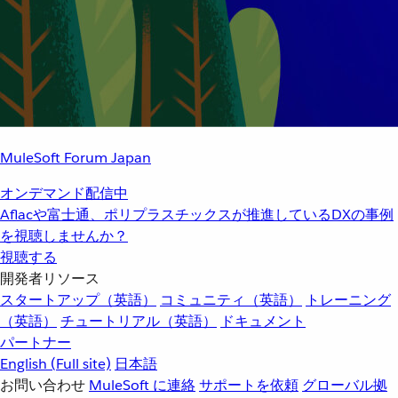
MuleSoft Forum Japan
オンデマンド配信中
Aflacや富士通、ポリプラスチックスが推進しているDXの事例
を視聴しませんか？
視聴する
開発者リソース
スタートアップ（英語）
コミュニティ（英語）
トレーニング
（英語）
チュートリアル（英語）
ドキュメント
パートナー
English
(Full site)
日本語
お問い合わせ
MuleSoft に連絡
サポートを依頼
グローバル拠