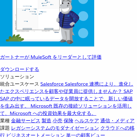
ガートナーが MuleSoft をリーダーとして評価
ダウンロードする
ソリューション
統合ユースケース
Salesforce
Salesforce 連携により、進化し
たエクスペリエンスを顧客や従業員に提供しませんか？
SAP
SAP の中に眠っているデータを開放することで、新しい価値
を生み出す。
Microsoft
既存の接続ソリューションを活用し
て、Microsoft への投資効果を最大化する。
業種
金融サービス
製造
小売
保険
ヘルスケア
通信・メディア
課題
レガシーシステムのモダナイゼーション
クラウドへの移
行
ビジネスオートメーション
単一の顧客ビュー