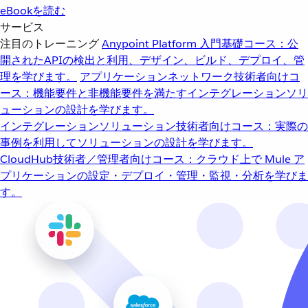
eBookを読む
サービス
注目のトレーニング
Anypoint Platform 入門
基礎コース：公
開されたAPIの検出と利用、デザイン、ビルド、デプロイ、管
理を学びます。
アプリケーションネットワーク
技術者向けコ
ース：機能要件と非機能要件を満たすインテグレーションソリ
ューションの設計を学びます。
インテグレーションソリューション
技術者向けコース：実際の
事例を利用してソリューションの設計を学びます。
CloudHub
技術者／管理者向けコース：クラウド上で Mule ア
プリケーションの設定・デプロイ・管理・監視・分析を学びま
す。