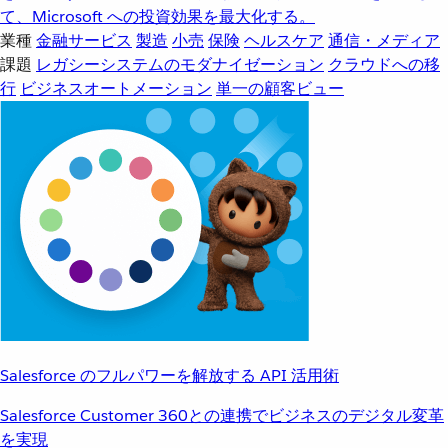
て、Microsoft への投資効果を最大化する。
業種
金融サービス
製造
小売
保険
ヘルスケア
通信・メディア
課題
レガシーシステムのモダナイゼーション
クラウドへの移
行
ビジネスオートメーション
単一の顧客ビュー
Salesforce のフルパワーを解放する API 活用術
Salesforce Customer 360との連携でビジネスのデジタル変革
を実現