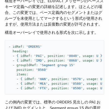
構造オーバーレイでは、EDIFACT メッセージのベースス
キーマ定義への変更の詳細を記述します。ほとんどの場
合、この変更では、ベース定義内のセグメントまたはグ
ループを未使用としてマークするという形式が使用され
ますが、使用方法または反復数の変更が許可されます。
構造オーバーレイで使用される形式を次に示します。
-
idRef:
'ORDERS'
heading:
-
{
idRef:
'PAI'
,
position:
'0040'
,
usage:
U
}
-
{
idRef:
'IMD'
,
position:
'0060'
,
usage:
U
}
-
groupIdRef:
'Segment group 15'
position:
'0560'
items:
-
{
idRef:
'HAN'
,
position:
'0570'
,
usage:
U
}
-
{
idRef:
'MEA'
,
position:
'0580'
,
usage:
U
}
-
{
idRef:
'FTX'
,
position:
'0590'
,
usage:
U
}
この例内の変更では、標準の ORDERS 見出しの PAI お
よび IMD セグメントと、Segment group 15 内の選択