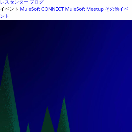
レスセンター
ブログ
イベント
MuleSoft CONNECT
MuleSoft Meetup
その他イベ
ント