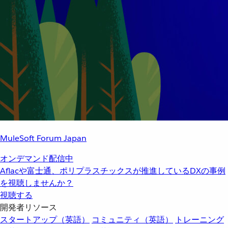
MuleSoft Forum Japan
オンデマンド配信中
Aflacや富士通、ポリプラスチックスが推進しているDXの事例
を視聴しませんか？
視聴する
開発者リソース
スタートアップ（英語）
コミュニティ（英語）
トレーニング