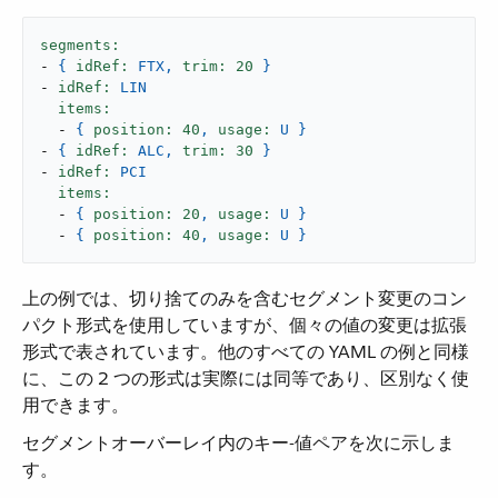
segments:
-
{
idRef:
FTX,
trim:
20
}
-
idRef:
LIN
items:
-
{
position:
40
,
usage:
U
}
-
{
idRef:
ALC,
trim:
30
}
-
idRef:
PCI
items:
-
{
position:
20
,
usage:
U
}
-
{
position:
40
,
usage:
U
}
上の例では、切り捨てのみを含むセグメント変更のコン
パクト形式を使用していますが、個々の値の変更は拡張
形式で表されています。他のすべての YAML の例と同様
に、この 2 つの形式は実際には同等であり、区別なく使
用できます。
セグメントオーバーレイ内のキー-値ペアを次に示しま
す。