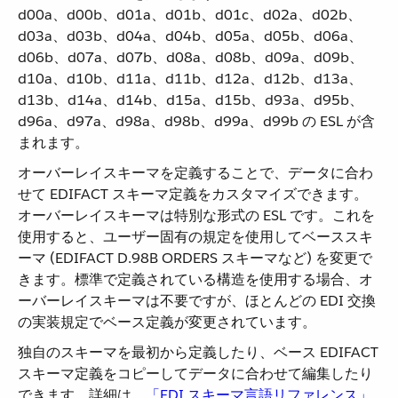
d00a、d00b、d01a、d01b、d01c、d02a、d02b、
d03a、d03b、d04a、d04b、d05a、d05b、d06a、
d06b、d07a、d07b、d08a、d08b、d09a、d09b、
d10a、d10b、d11a、d11b、d12a、d12b、d13a、
d13b、d14a、d14b、d15a、d15b、d93a、d95b、
d96a、d97a、d98a、d98b、d99a、d99b の ESL が含
まれます。
オーバーレイスキーマを定義することで、データに合わ
せて EDIFACT スキーマ定義をカスタマイズできます。
オーバーレイスキーマは特別な形式の ESL です。これを
使用すると、ユーザー固有の規定を使用してベーススキ
ーマ (EDIFACT D.98B ORDERS スキーマなど) を変更で
きます。標準で定義されている構造を使用する場合、オ
ーバーレイスキーマは不要ですが、ほとんどの EDI 交換
の実装規定でベース定義が変更されています。
独自のスキーマを最初から定義したり、ベース EDIFACT
スキーマ定義をコピーしてデータに合わせて編集したり
できます。詳細は、​
「EDI スキーマ言語リファレンス」