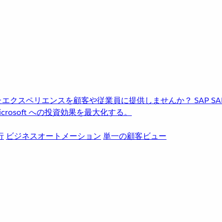
進化したエクスペリエンスを顧客や従業員に提供しませんか？
SAP
S
rosoft への投資効果を最大化する。
行
ビジネスオートメーション
単一の顧客ビュー