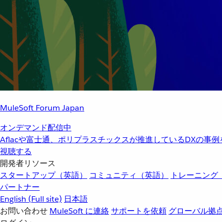
MuleSoft Forum Japan
オンデマンド配信中
Aflacや富士通、ポリプラスチックスが推進しているDXの事
視聴する
開発者リソース
スタートアップ（英語）
コミュニティ（英語）
トレーニング
パートナー
English
(Full site)
日本語
お問い合わせ
MuleSoft に連絡
サポートを依頼
グローバル拠