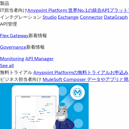
製品
IT担当者向け
Anypoint Platform
世界No.1の統合APIプラッ
インテグレーション
Studio
Exchange
Connector
DataGraph
API管理
Flex Gateway
新着情報
Governance
新着情報
Monitoring
API Manager
See all
無料トライアル
Anypoint Platformの無料トライアルお申込み
ビジネス担当者向け
MuleSoft Composer
データやアプリと簡