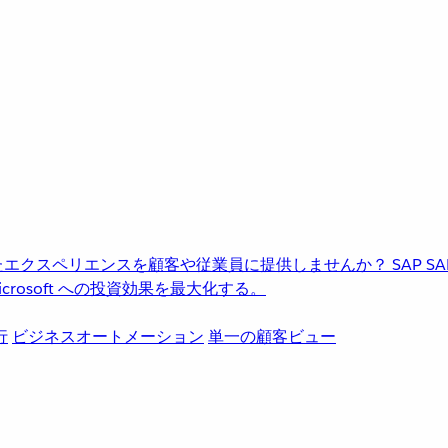
進化したエクスペリエンスを顧客や従業員に提供しませんか？
SAP
S
rosoft への投資効果を最大化する。
行
ビジネスオートメーション
単一の顧客ビュー