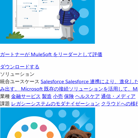
ガートナーが MuleSoft をリーダーとして評価
ダウンロードする
ソリューション
統合ユースケース
Salesforce
Salesforce 連携により、
み出す。
Microsoft
既存の接続ソリューションを活用して、Mic
業種
金融サービス
製造
小売
保険
ヘルスケア
通信・メディア
課題
レガシーシステムのモダナイゼーション
クラウドへの移