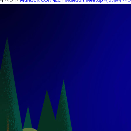
イベント
MuleSoft CONNECT
MuleSoft Meetup
その他イベ