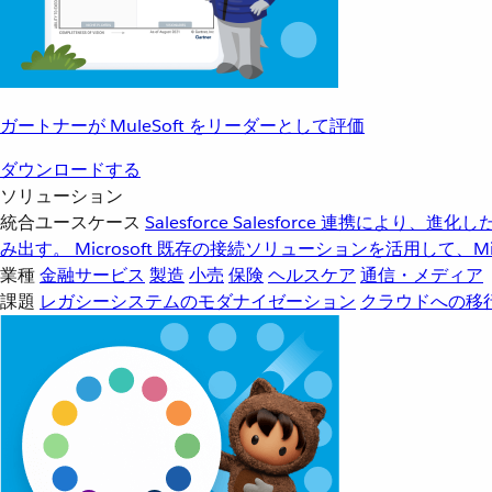
ガートナーが MuleSoft をリーダーとして評価
ダウンロードする
ソリューション
統合ユースケース
Salesforce
Salesforce 連携により、
み出す。
Microsoft
既存の接続ソリューションを活用して、Mic
業種
金融サービス
製造
小売
保険
ヘルスケア
通信・メディア
課題
レガシーシステムのモダナイゼーション
クラウドへの移