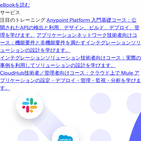
eBookを読む
サービス
注目のトレーニング
Anypoint Platform 入門
基礎コース：公
開されたAPIの検出と利用、デザイン、ビルド、デプロイ、管
理を学びます。
アプリケーションネットワーク
技術者向けコ
ース：機能要件と非機能要件を満たすインテグレーションソリ
ューションの設計を学びます。
インテグレーションソリューション
技術者向けコース：実際の
事例を利用してソリューションの設計を学びます。
CloudHub
技術者／管理者向けコース：クラウド上で Mule ア
プリケーションの設定・デプロイ・管理・監視・分析を学びま
す。