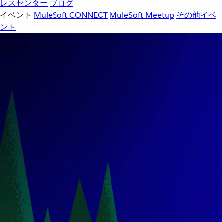
レスセンター
ブログ
イベント
MuleSoft CONNECT
MuleSoft Meetup
その他イベ
ント