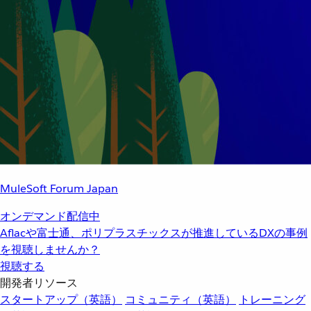
MuleSoft Forum Japan
オンデマンド配信中
Aflacや富士通、ポリプラスチックスが推進しているDXの事例
を視聴しませんか？
視聴する
開発者リソース
スタートアップ（英語）
コミュニティ（英語）
トレーニング