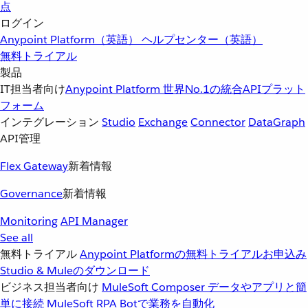
点
ログイン
Anypoint Platform（英語）
ヘルプセンター（英語）
無料トライアル
製品
IT担当者向け
Anypoint Platform
世界No.1の統合APIプラット
フォーム
インテグレーション
Studio
Exchange
Connector
DataGraph
API管理
Flex Gateway
新着情報
Governance
新着情報
Monitoring
API Manager
See all
無料トライアル
Anypoint Platformの無料トライアルお申込み
Studio & Muleのダウンロード
ビジネス担当者向け
MuleSoft Composer
データやアプリと簡
単に接続
MuleSoft RPA
Botで業務を自動化