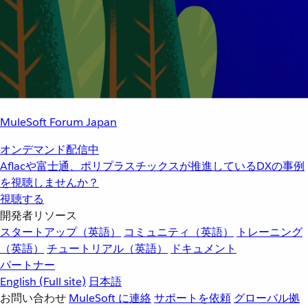
MuleSoft Forum Japan
オンデマンド配信中
Aflacや富士通、ポリプラスチックスが推進しているDXの事例
を視聴しませんか？
視聴する
開発者リソース
スタートアップ（英語）
コミュニティ（英語）
トレーニング
（英語）
チュートリアル（英語）
ドキュメント
パートナー
English
(Full site)
日本語
お問い合わせ
MuleSoft に連絡
サポートを依頼
グローバル拠