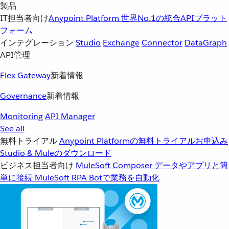
製品
IT担当者向け
Anypoint Platform
世界No.1の統合APIプラット
フォーム
インテグレーション
Studio
Exchange
Connector
DataGraph
API管理
Flex Gateway
新着情報
Governance
新着情報
Monitoring
API Manager
See all
無料トライアル
Anypoint Platformの無料トライアルお申込み
Studio & Muleのダウンロード
ビジネス担当者向け
MuleSoft Composer
データやアプリと簡
単に接続
MuleSoft RPA
Botで業務を自動化