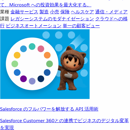
て、Microsoft への投資効果を最大化する。
業種
金融サービス
製造
小売
保険
ヘルスケア
通信・メディア
課題
レガシーシステムのモダナイゼーション
クラウドへの移
行
ビジネスオートメーション
単一の顧客ビュー
Salesforce のフルパワーを解放する API 活用術
Salesforce Customer 360との連携でビジネスのデジタル変革
を実現