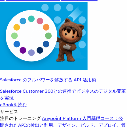
Salesforce のフルパワーを解放する API 活用術
Salesforce Customer 360との連携でビジネスのデジタル変革
を実現
eBookを読む
サービス
注目のトレーニング
Anypoint Platform 入門
基礎コース：公
開されたAPIの検出と利用、デザイン、ビルド、デプロイ、管