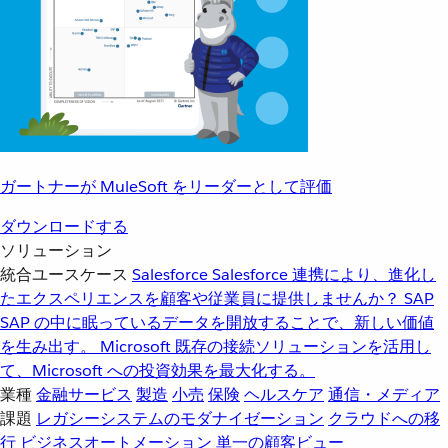
ガートナーが MuleSoft をリーダーとして評価
ダウンロードする
ソリューション
統合ユースケース
Salesforce
Salesforce 連携により、進化し
たエクスペリエンスを顧客や従業員に提供しませんか？
SAP
SAP の中に眠っているデータを開放することで、新しい価値
を生み出す。
Microsoft
既存の接続ソリューションを活用し
て、Microsoft への投資効果を最大化する。
業種
金融サービス
製造
小売
保険
ヘルスケア
通信・メディア
課題
レガシーシステムのモダナイゼーション
クラウドへの移
行
ビジネスオートメーション
単一の顧客ビュー