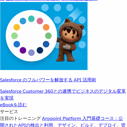
Salesforce のフルパワーを解放する API 活用術
Salesforce Customer 360との連携でビジネスのデジタル変革
を実現
eBookを読む
サービス
注目のトレーニング
Anypoint Platform 入門
基礎コース：公
開されたAPIの検出と利用、デザイン、ビルド、デプロイ、管