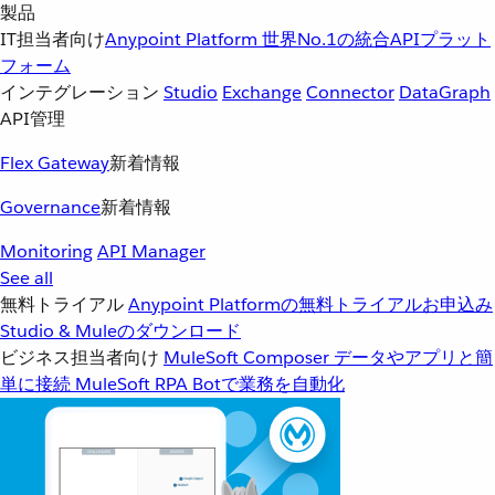
製品
IT担当者向け
Anypoint Platform
世界No.1の統合APIプラット
フォーム
インテグレーション
Studio
Exchange
Connector
DataGraph
API管理
Flex Gateway
新着情報
Governance
新着情報
Monitoring
API Manager
See all
無料トライアル
Anypoint Platformの無料トライアルお申込み
Studio & Muleのダウンロード
ビジネス担当者向け
MuleSoft Composer
データやアプリと簡
単に接続
MuleSoft RPA
Botで業務を自動化