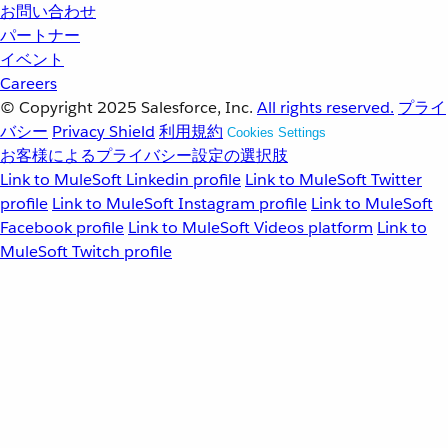
お問い合わせ
パートナー
イベント
Careers
© Copyright 2025
Salesforce, Inc.
All rights reserved.
プライ
バシー
Privacy Shield
利用規約
Cookies Settings
お客様によるプライバシー設定の選択肢
Link to MuleSoft Linkedin profile
Link to MuleSoft Twitter
profile
Link to MuleSoft Instagram profile
Link to MuleSoft
Facebook profile
Link to MuleSoft Videos platform
Link to
MuleSoft Twitch profile