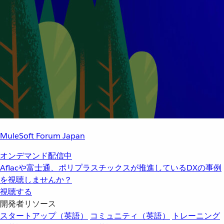
MuleSoft Forum Japan
オンデマンド配信中
Aflacや富士通、ポリプラスチックスが推進しているDXの事例
を視聴しませんか？
視聴する
開発者リソース
スタートアップ（英語）
コミュニティ（英語）
トレーニング