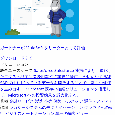
ガートナーが MuleSoft をリーダーとして評価
ダウンロードする
ソリューション
統合ユースケース
Salesforce
Salesforce 連携により、進化し
たエクスペリエンスを顧客や従業員に提供しませんか？
SAP
SAP の中に眠っているデータを開放することで、新しい価値
を生み出す。
Microsoft
既存の接続ソリューションを活用し
て、Microsoft への投資効果を最大化する。
業種
金融サービス
製造
小売
保険
ヘルスケア
通信・メディア
課題
レガシーシステムのモダナイゼーション
クラウドへの移
行
ビジネスオートメーション
単一の顧客ビュー