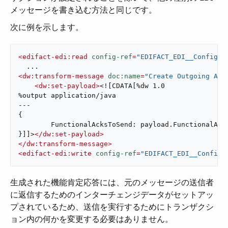
メッセージを書き込む方法と同じです。
次に例を示します。
<
edifact-edi:read
config-ref
=
"EDIFACT_EDI__Configur
<
dw:transform-message
doc:name
=
"Create Outgoing Ack
<
dw:set-payload
>
<![CDATA[%dw 1.0

%output application/java

---

{

	FunctionalAcksToSend: payload.FunctionalAcksGenerated

}]]>
</
dw:set-payload
>
</
dw:transform-message
>
<
edifact-edi:write
config-ref
=
"EDIFACT_EDI__Configu
生成された機能肯定応答には、元のメッセージの送信者
に返信するためのインターチェンジデータがセットアッ
プされているため、送信を実行するためにトランザクシ
ョン内の何かを変更する必要はありません。