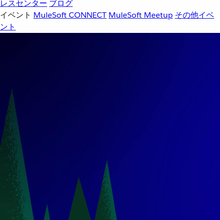
レスセンター
ブログ
イベント
MuleSoft CONNECT
MuleSoft Meetup
その他イベ
ント