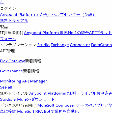
点
ログイン
Anypoint Platform（英語）
ヘルプセンター（英語）
無料トライアル
製品
IT担当者向け
Anypoint Platform
世界No.1の統合APIプラット
フォーム
インテグレーション
Studio
Exchange
Connector
DataGraph
API管理
Flex Gateway
新着情報
Governance
新着情報
Monitoring
API Manager
See all
無料トライアル
Anypoint Platformの無料トライアルお申込み
Studio & Muleのダウンロード
ビジネス担当者向け
MuleSoft Composer
データやアプリと簡
単に接続
MuleSoft RPA
Botで業務を自動化