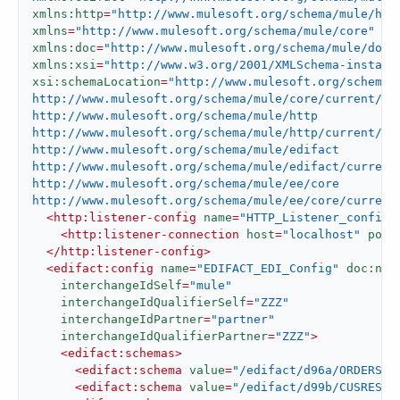
xmlns:http
=
"http://www.mulesoft.org/schema/mule/htt
xmlns
=
"http://www.mulesoft.org/schema/mule/core"
xmlns:doc
=
"http://www.mulesoft.org/schema/mule/docu
xmlns:xsi
=
"http://www.w3.org/2001/XMLSchema-instanc
xsi:schemaLocation
=
"http://www.mulesoft.org/schema/m
http://www.mulesoft.org/schema/mule/core/current/mul
http://www.mulesoft.org/schema/mule/http

http://www.mulesoft.org/schema/mule/http/current/mul
http://www.mulesoft.org/schema/mule/edifact

http://www.mulesoft.org/schema/mule/edifact/current/
http://www.mulesoft.org/schema/mule/ee/core

http://www.mulesoft.org/schema/mule/ee/core/current
<
http:listener-config
name
=
"HTTP_Listener_config"
<
http:listener-connection
host
=
"localhost"
port
</
http:listener-config
>
<
edifact:config
name
=
"EDIFACT_EDI_Config"
doc:nam
interchangeIdSelf
=
"mule"
interchangeIdQualifierSelf
=
"ZZZ"
interchangeIdPartner
=
"partner"
interchangeIdQualifierPartner
=
"ZZZ"
>
<
edifact:schemas
>
<
edifact:schema
value
=
"/edifact/d96a/ORDERS.e
<
edifact:schema
value
=
"/edifact/d99b/CUSRES.e