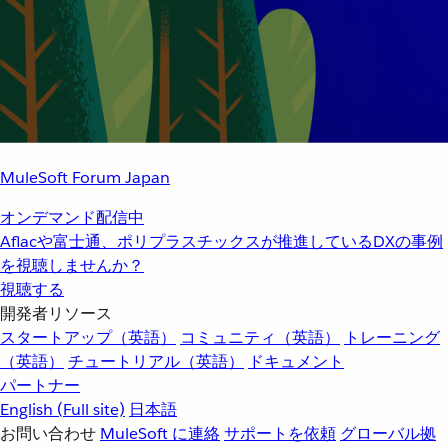
MuleSoft Forum Japan
オンデマンド配信中
Aflacや富士通、ポリプラスチックスが推進しているDXの事例
を視聴しませんか？
視聴する
開発者リソース
スタートアップ（英語）
コミュニティ（英語）
トレーニング
（英語）
チュートリアル（英語）
ドキュメント
パートナー
English
(Full site)
日本語
お問い合わせ
MuleSoft に連絡
サポートを依頼
グローバル拠