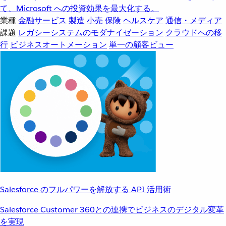
て、Microsoft への投資効果を最大化する。
業種
金融サービス
製造
小売
保険
ヘルスケア
通信・メディア
課題
レガシーシステムのモダナイゼーション
クラウドへの移
行
ビジネスオートメーション
単一の顧客ビュー
Salesforce のフルパワーを解放する API 活用術
Salesforce Customer 360との連携でビジネスのデジタル変革
を実現