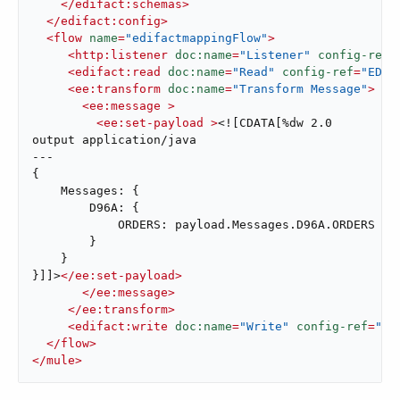
</
edifact:schemas
>
</
edifact:config
>
<
flow
name
=
"edifactmappingFlow"
>
<
http:listener
doc:name
=
"Listener"
config-ref
=
<
edifact:read
doc:name
=
"Read"
config-ref
=
"EDIF
<
ee:transform
doc:name
=
"Transform Message"
>
<
ee:message
 >
<
ee:set-payload
 >
<![CDATA[%dw 2.0

output application/java

---

{

    Messages: {

        D96A: {

            ORDERS: payload.Messages.D96A.ORDERS

        }

    }

}]]>
</
ee:set-payload
>
</
ee:message
>
</
ee:transform
>
<
edifact:write
doc:name
=
"Write"
config-ref
=
"ED
</
flow
>
</
mule
>