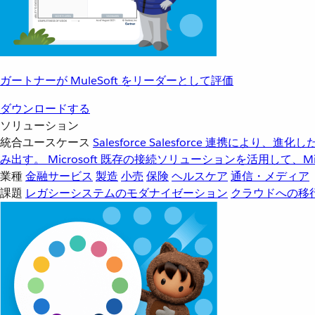
ガートナーが MuleSoft をリーダーとして評価
ダウンロードする
ソリューション
統合ユースケース
Salesforce
Salesforce 連携により、
み出す。
Microsoft
既存の接続ソリューションを活用して、Mic
業種
金融サービス
製造
小売
保険
ヘルスケア
通信・メディア
課題
レガシーシステムのモダナイゼーション
クラウドへの移