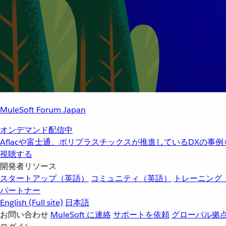
MuleSoft Forum Japan
オンデマンド配信中
Aflacや富士通、ポリプラスチックスが推進しているDXの事
視聴する
開発者リソース
スタートアップ（英語）
コミュニティ（英語）
トレーニング
パートナー
English
(Full site)
日本語
お問い合わせ
MuleSoft に連絡
サポートを依頼
グローバル拠