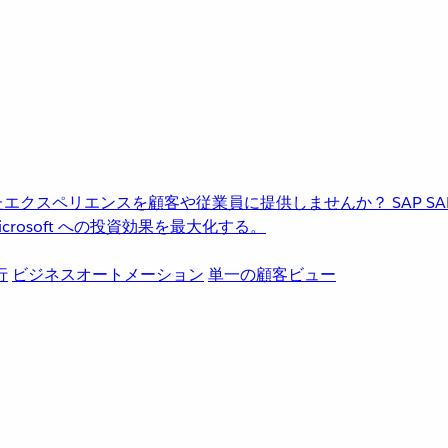
進化したエクスペリエンスを顧客や従業員に提供しませんか？
SAP
S
rosoft への投資効果を最大化する。
行
ビジネスオートメーション
単一の顧客ビュー