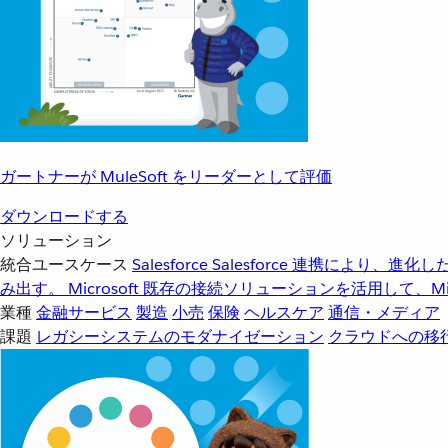
ガートナーが MuleSoft をリーダーとして評価
ダウンロードする
ソリューション
統合ユースケース
Salesforce
Salesforce 連携により、
み出す。
Microsoft
既存の接続ソリューションを活用して、Mic
業種
金融サービス
製造
小売
保険
ヘルスケア
通信・メディア
課題
レガシーシステムのモダナイゼーション
クラウドへの移