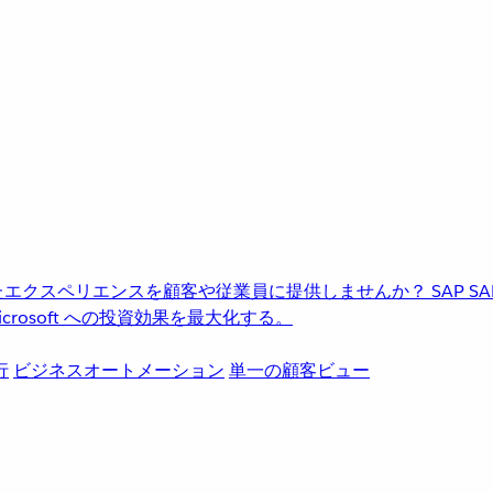
進化したエクスペリエンスを顧客や従業員に提供しませんか？
SAP
S
rosoft への投資効果を最大化する。
行
ビジネスオートメーション
単一の顧客ビュー