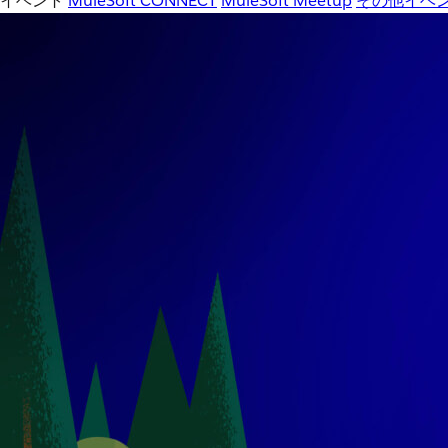
イベント
MuleSoft CONNECT
MuleSoft Meetup
その他イベ