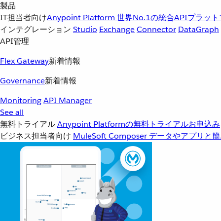
製品
IT担当者向け
Anypoint Platform
世界No.1の統合APIプラッ
インテグレーション
Studio
Exchange
Connector
DataGraph
API管理
Flex Gateway
新着情報
Governance
新着情報
Monitoring
API Manager
See all
無料トライアル
Anypoint Platformの無料トライアルお申込み
ビジネス担当者向け
MuleSoft Composer
データやアプリと簡