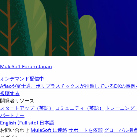
MuleSoft Forum Japan
オンデマンド配信中
Aflacや富士通、ポリプラスチックスが推進しているDXの事
視聴する
開発者リソース
スタートアップ（英語）
コミュニティ（英語）
トレーニング
パートナー
English
(Full site)
日本語
お問い合わせ
MuleSoft に連絡
サポートを依頼
グローバル拠