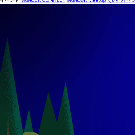
イベント
MuleSoft CONNECT
MuleSoft Meetup
その他イベ