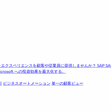
進化したエクスペリエンスを顧客や従業員に提供しませんか？
SAP
S
rosoft への投資効果を最大化する。
行
ビジネスオートメーション
単一の顧客ビュー