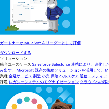
ガートナーが MuleSoft をリーダーとして評価
ダウンロードする
ソリューション
統合ユースケース
Salesforce
Salesforce 連携により、
み出す。
Microsoft
既存の接続ソリューションを活用して、Mic
業種
金融サービス
製造
小売
保険
ヘルスケア
通信・メディア
課題
レガシーシステムのモダナイゼーション
クラウドへの移