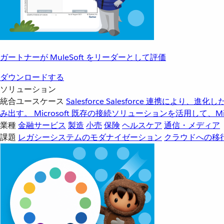
ガートナーが MuleSoft をリーダーとして評価
ダウンロードする
ソリューション
統合ユースケース
Salesforce
Salesforce 連携により、
み出す。
Microsoft
既存の接続ソリューションを活用して、Mic
業種
金融サービス
製造
小売
保険
ヘルスケア
通信・メディア
課題
レガシーシステムのモダナイゼーション
クラウドへの移