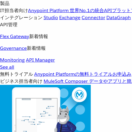
製品
IT担当者向け
Anypoint Platform
世界No.1の統合APIプラッ
インテグレーション
Studio
Exchange
Connector
DataGraph
API管理
Flex Gateway
新着情報
Governance
新着情報
Monitoring
API Manager
See all
無料トライアル
Anypoint Platformの無料トライアルお申込み
ビジネス担当者向け
MuleSoft Composer
データやアプリと簡