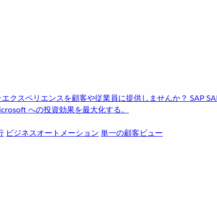
進化したエクスペリエンスを顧客や従業員に提供しませんか？
SAP
S
rosoft への投資効果を最大化する。
行
ビジネスオートメーション
単一の顧客ビュー