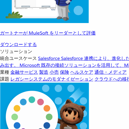
ガートナーが MuleSoft をリーダーとして評価
ダウンロードする
ソリューション
統合ユースケース
Salesforce
Salesforce 連携により、
み出す。
Microsoft
既存の接続ソリューションを活用して、Mic
業種
金融サービス
製造
小売
保険
ヘルスケア
通信・メディア
課題
レガシーシステムのモダナイゼーション
クラウドへの移