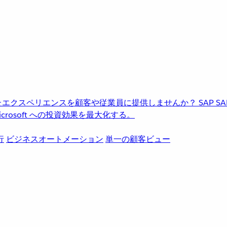
進化したエクスペリエンスを顧客や従業員に提供しませんか？
SAP
S
rosoft への投資効果を最大化する。
行
ビジネスオートメーション
単一の顧客ビュー