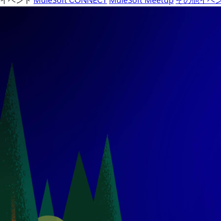
イベント
MuleSoft CONNECT
MuleSoft Meetup
その他イベ