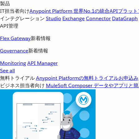
製品
IT担当者向け
Anypoint Platform
世界No.1の統合APIプラッ
インテグレーション
Studio
Exchange
Connector
DataGraph
API管理
Flex Gateway
新着情報
Governance
新着情報
Monitoring
API Manager
See all
無料トライアル
Anypoint Platformの無料トライアルお申込み
ビジネス担当者向け
MuleSoft Composer
データやアプリと簡