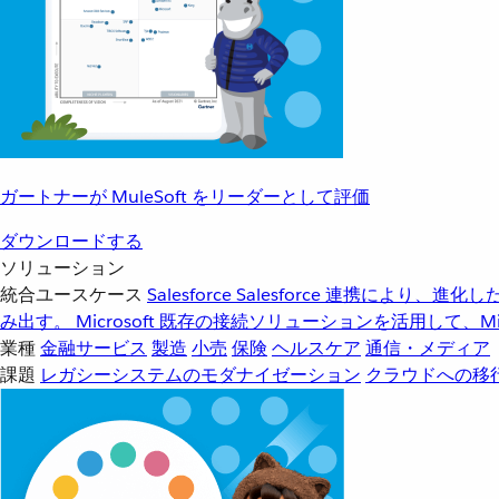
ガートナーが MuleSoft をリーダーとして評価
ダウンロードする
ソリューション
統合ユースケース
Salesforce
Salesforce 連携により、
み出す。
Microsoft
既存の接続ソリューションを活用して、Mic
業種
金融サービス
製造
小売
保険
ヘルスケア
通信・メディア
課題
レガシーシステムのモダナイゼーション
クラウドへの移