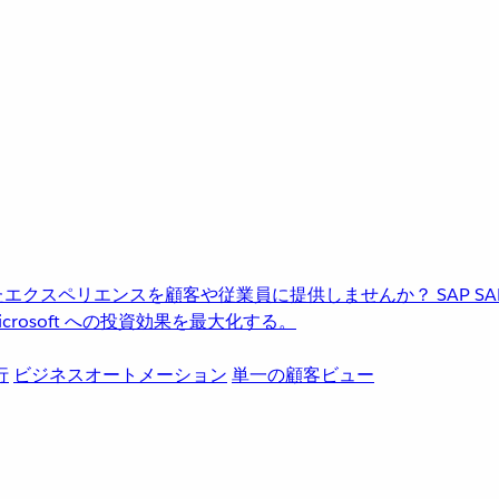
進化したエクスペリエンスを顧客や従業員に提供しませんか？
SAP
S
rosoft への投資効果を最大化する。
行
ビジネスオートメーション
単一の顧客ビュー