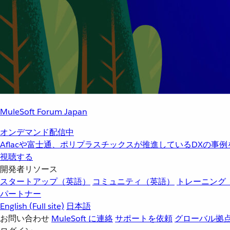
MuleSoft Forum Japan
オンデマンド配信中
Aflacや富士通、ポリプラスチックスが推進しているDXの事
視聴する
開発者リソース
スタートアップ（英語）
コミュニティ（英語）
トレーニング
パートナー
English
(Full site)
日本語
お問い合わせ
MuleSoft に連絡
サポートを依頼
グローバル拠