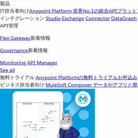
製品
IT担当者向け
Anypoint Platform
世界No.1の統合APIプラッ
インテグレーション
Studio
Exchange
Connector
DataGraph
API管理
Flex Gateway
新着情報
Governance
新着情報
Monitoring
API Manager
See all
無料トライアル
Anypoint Platformの無料トライアルお申込み
ビジネス担当者向け
MuleSoft Composer
データやアプリと簡