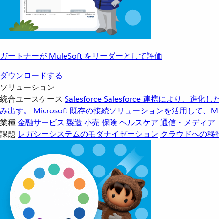
ガートナーが MuleSoft をリーダーとして評価
ダウンロードする
ソリューション
統合ユースケース
Salesforce
Salesforce 連携により、
み出す。
Microsoft
既存の接続ソリューションを活用して、Mic
業種
金融サービス
製造
小売
保険
ヘルスケア
通信・メディア
課題
レガシーシステムのモダナイゼーション
クラウドへの移