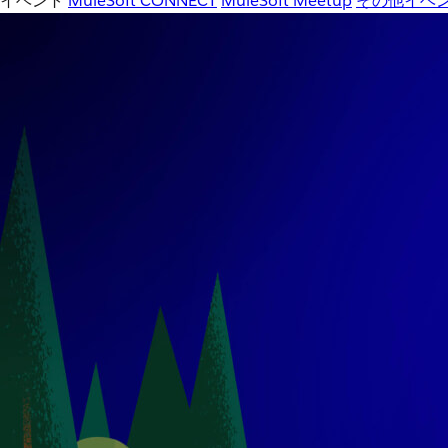
イベント
MuleSoft CONNECT
MuleSoft Meetup
その他イベ