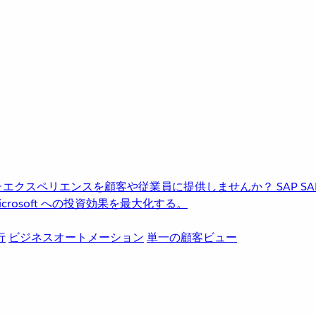
進化したエクスペリエンスを顧客や従業員に提供しませんか？
SAP
S
rosoft への投資効果を最大化する。
行
ビジネスオートメーション
単一の顧客ビュー