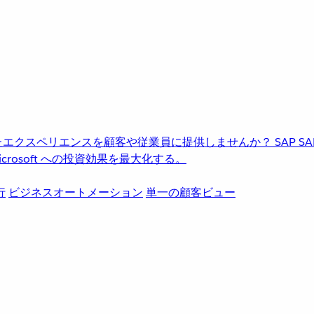
進化したエクスペリエンスを顧客や従業員に提供しませんか？
SAP
S
rosoft への投資効果を最大化する。
行
ビジネスオートメーション
単一の顧客ビュー