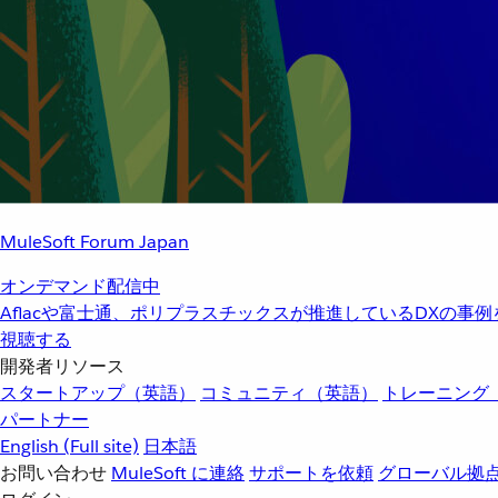
MuleSoft Forum Japan
オンデマンド配信中
Aflacや富士通、ポリプラスチックスが推進しているDXの事
視聴する
開発者リソース
スタートアップ（英語）
コミュニティ（英語）
トレーニング
パートナー
English
(Full site)
日本語
お問い合わせ
MuleSoft に連絡
サポートを依頼
グローバル拠