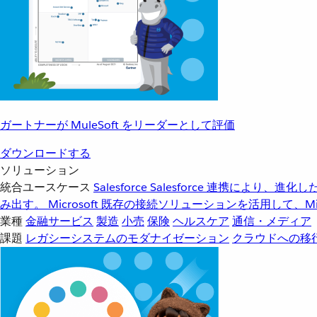
ガートナーが MuleSoft をリーダーとして評価
ダウンロードする
ソリューション
統合ユースケース
Salesforce
Salesforce 連携により、
み出す。
Microsoft
既存の接続ソリューションを活用して、Mic
業種
金融サービス
製造
小売
保険
ヘルスケア
通信・メディア
課題
レガシーシステムのモダナイゼーション
クラウドへの移