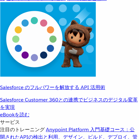
Salesforce のフルパワーを解放する API 活用術
Salesforce Customer 360との連携でビジネスのデジタル変革
を実現
eBookを読む
サービス
注目のトレーニング
Anypoint Platform 入門
基礎コース：公
開されたAPIの検出と利用、デザイン、ビルド、デプロイ、管