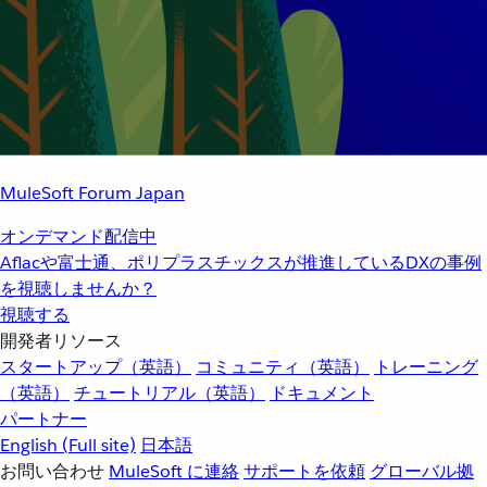
MuleSoft Forum Japan
オンデマンド配信中
Aflacや富士通、ポリプラスチックスが推進しているDXの事例
を視聴しませんか？
視聴する
開発者リソース
スタートアップ（英語）
コミュニティ（英語）
トレーニング
（英語）
チュートリアル（英語）
ドキュメント
パートナー
English
(Full site)
日本語
お問い合わせ
MuleSoft に連絡
サポートを依頼
グローバル拠