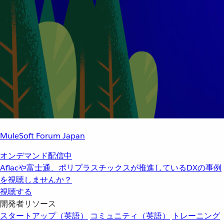
MuleSoft Forum Japan
オンデマンド配信中
Aflacや富士通、ポリプラスチックスが推進しているDXの事例
を視聴しませんか？
視聴する
開発者リソース
スタートアップ（英語）
コミュニティ（英語）
トレーニング