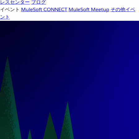
レスセンター
ブログ
イベント
MuleSoft CONNECT
MuleSoft Meetup
その他イベ
ント