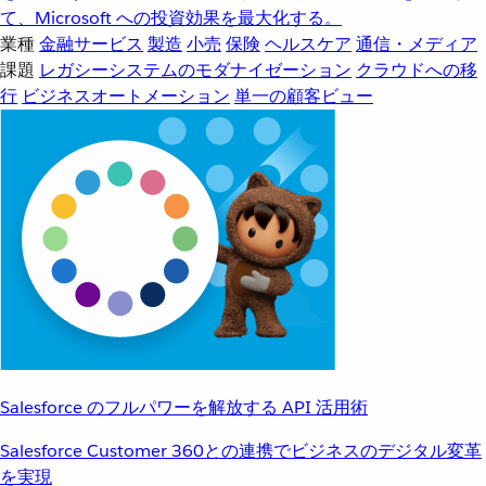
て、Microsoft への投資効果を最大化する。
業種
金融サービス
製造
小売
保険
ヘルスケア
通信・メディア
課題
レガシーシステムのモダナイゼーション
クラウドへの移
行
ビジネスオートメーション
単一の顧客ビュー
Salesforce のフルパワーを解放する API 活用術
Salesforce Customer 360との連携でビジネスのデジタル変革
を実現