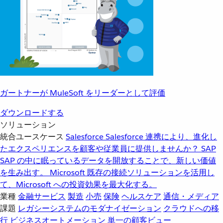
ガートナーが MuleSoft をリーダーとして評価
ダウンロードする
ソリューション
統合ユースケース
Salesforce
Salesforce 連携により、進化し
たエクスペリエンスを顧客や従業員に提供しませんか？
SAP
SAP の中に眠っているデータを開放することで、新しい価値
を生み出す。
Microsoft
既存の接続ソリューションを活用し
て、Microsoft への投資効果を最大化する。
業種
金融サービス
製造
小売
保険
ヘルスケア
通信・メディア
課題
レガシーシステムのモダナイゼーション
クラウドへの移
行
ビジネスオートメーション
単一の顧客ビュー