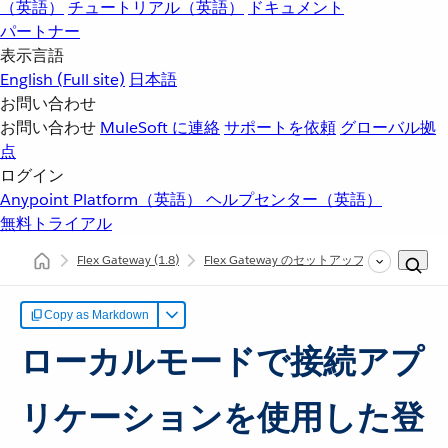
（英語）
チュートリアル（英語）
ドキュメント
パートナー
表示言語
English
(Full site)
日本語
お問い合わせ
お問い合わせ
MuleSoft に連絡
サポートを依頼
グローバル拠
点
ログイン
Anypoint Platform（英語）
ヘルプセンター（英語）
無料トライアル
Flex Gateway
(1.8)
Flex Gateway のセットアップ
ローカル
Copy as Markdown
ローカルモードで接続アプ
リケーションを使用した登