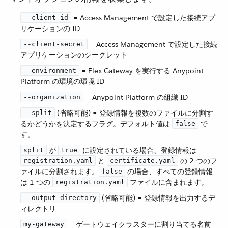
​ = Access Management で設定した接続アプ
--client-id
リケーションの ID
​ = Access Management で設定した接続
--client-secret
アプリケーションのシークレット
​ = Flex Gateway を実行する Anypoint
--environment
Platform の環境の環境 ID
​ = Anypoint Platform の組織 ID
--organization
​ (省略可能) = 登録情報を複数のファイルに分割す
--split
るかどうかを決定するフラグ。デフォルト値は ​
​ で
false
す。
​ が ​
​ に設定されている場合、登録情報は ​
split
true
​ と ​
​ の 2 つのフ
registration.yaml
certificate.yaml
ァイルに分割されます。​
​ の場合、すべての登録情報
false
は 1 つの ​
​ ファイルに含まれます。
registration.yaml
​ (省略可能) = 登録情報を出力するデ
--output-directory
ィレクトリ
​ = ゲートウェイクラスターに割り当てる名前
my-gateway