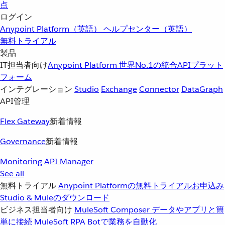
点
ログイン
Anypoint Platform（英語）
ヘルプセンター（英語）
無料トライアル
製品
IT担当者向け
Anypoint Platform
世界No.1の統合APIプラット
フォーム
インテグレーション
Studio
Exchange
Connector
DataGraph
API管理
Flex Gateway
新着情報
Governance
新着情報
Monitoring
API Manager
See all
無料トライアル
Anypoint Platformの無料トライアルお申込み
Studio & Muleのダウンロード
ビジネス担当者向け
MuleSoft Composer
データやアプリと簡
単に接続
MuleSoft RPA
Botで業務を自動化