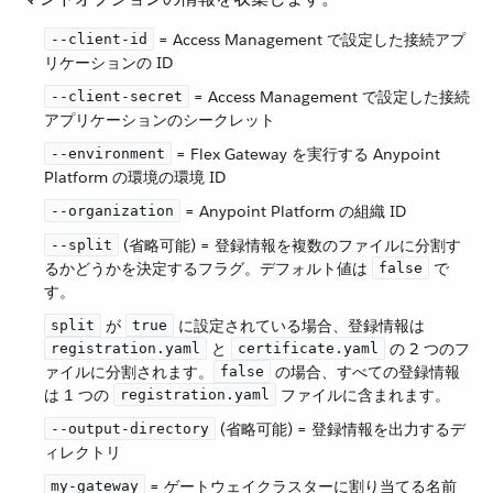
​ = Access Management で設定した接続アプ
--client-id
リケーションの ID
​ = Access Management で設定した接続
--client-secret
アプリケーションのシークレット
​ = Flex Gateway を実行する Anypoint
--environment
Platform の環境の環境 ID
​ = Anypoint Platform の組織 ID
--organization
​ (省略可能) = 登録情報を複数のファイルに分割す
--split
るかどうかを決定するフラグ。デフォルト値は ​
​ で
false
す。
​ が ​
​ に設定されている場合、登録情報は ​
split
true
​ と ​
​ の 2 つのフ
registration.yaml
certificate.yaml
ァイルに分割されます。​
​ の場合、すべての登録情報
false
は 1 つの ​
​ ファイルに含まれます。
registration.yaml
​ (省略可能) = 登録情報を出力するデ
--output-directory
ィレクトリ
​ = ゲートウェイクラスターに割り当てる名前
my-gateway