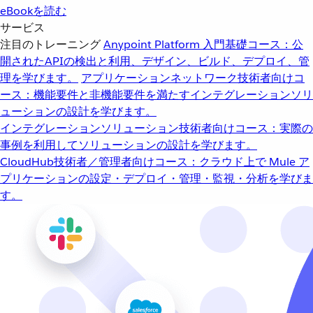
eBookを読む
サービス
注目のトレーニング
Anypoint Platform 入門
基礎コース：公
開されたAPIの検出と利用、デザイン、ビルド、デプロイ、管
理を学びます。
アプリケーションネットワーク
技術者向けコ
ース：機能要件と非機能要件を満たすインテグレーションソリ
ューションの設計を学びます。
インテグレーションソリューション
技術者向けコース：実際の
事例を利用してソリューションの設計を学びます。
CloudHub
技術者／管理者向けコース：クラウド上で Mule ア
プリケーションの設定・デプロイ・管理・監視・分析を学びま
す。