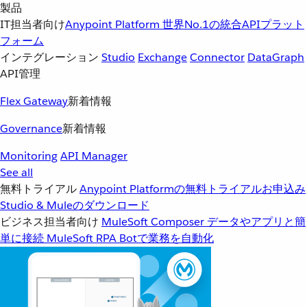
製品
IT担当者向け
Anypoint Platform
世界No.1の統合APIプラット
フォーム
インテグレーション
Studio
Exchange
Connector
DataGraph
API管理
Flex Gateway
新着情報
Governance
新着情報
Monitoring
API Manager
See all
無料トライアル
Anypoint Platformの無料トライアルお申込み
Studio & Muleのダウンロード
ビジネス担当者向け
MuleSoft Composer
データやアプリと簡
単に接続
MuleSoft RPA
Botで業務を自動化