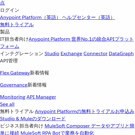
点
ログイン
Anypoint Platform（英語）
ヘルプセンター（英語）
無料トライアル
製品
IT担当者向け
Anypoint Platform
世界No.1の統合APIプラット
フォーム
インテグレーション
Studio
Exchange
Connector
DataGraph
API管理
Flex Gateway
新着情報
Governance
新着情報
Monitoring
API Manager
See all
無料トライアル
Anypoint Platformの無料トライアルお申込み
Studio & Muleのダウンロード
ビジネス担当者向け
MuleSoft Composer
データやアプリと簡
単に接続
MuleSoft RPA
Botで業務を自動化