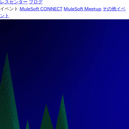
レスセンター
ブログ
イベント
MuleSoft CONNECT
MuleSoft Meetup
その他イベ
ント