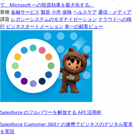
て、Microsoft への投資効果を最大化する。
業種
金融サービス
製造
小売
保険
ヘルスケア
通信・メディア
課題
レガシーシステムのモダナイゼーション
クラウドへの移
行
ビジネスオートメーション
単一の顧客ビュー
Salesforce のフルパワーを解放する API 活用術
Salesforce Customer 360との連携でビジネスのデジタル変革
を実現