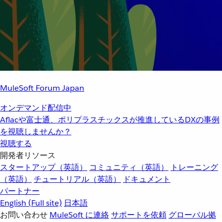
MuleSoft Forum Japan
オンデマンド配信中
Aflacや富士通、ポリプラスチックスが推進しているDXの事例
を視聴しませんか？
視聴する
開発者リソース
スタートアップ（英語）
コミュニティ（英語）
トレーニング
（英語）
チュートリアル（英語）
ドキュメント
パートナー
English
(Full site)
日本語
お問い合わせ
MuleSoft に連絡
サポートを依頼
グローバル拠