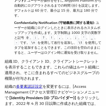
アウト)
​: ユーザーが操作をせずに Anypoint Platform から
自動的にログアウトされるまでの時間 (分) を設定します。
デフォルトは 60 分で、最小は 15 分、最大は 180 分で
す。
Confidentiality Notification (守秘義務に関する通知)
​: ユ
ーザーが組織にログインしたときに表示されるカスタムポ
ップアップを作成します。文字制限は 1000 文字の英数字
と記号 ​
​、​
​、​
​、​
​、​
​、​
​、​
​、​
​、​
​、​
@
:
?
!
,
.
;
'
_
​ です。​
​ を使用して改行を追加し、​
​ を使用して
-
\n
\t
タブを追加することもできます。この項目を空白のままに
すると、ユーザーはログイン時に通知を受け取りません。
組織 ID、クライアント ID、クライアントシークレット
を表示することもできます。これらの値はルート組織に
適用され、そこに含まれるすべてのビジネスグループの
権限が付与されます。
組織の​
多要素認証設定
​を変更するには、[Access
Management (アクセス管理)] ナビゲーションメニュー
で ​
[Identity Providers (ID プロバイダー)]
​ をクリックし
ます。2022 年 4 月 30 日以降に作成された組織では、