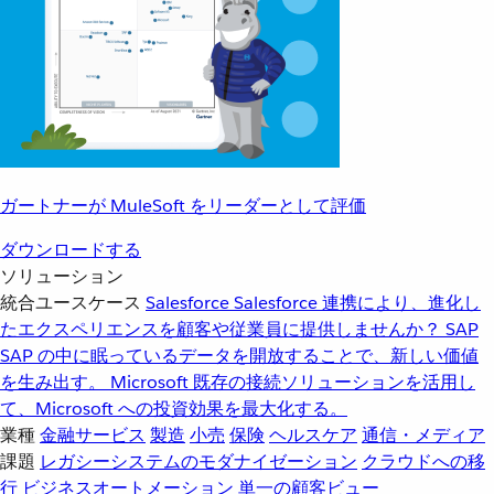
ガートナーが MuleSoft をリーダーとして評価
ダウンロードする
ソリューション
統合ユースケース
Salesforce
Salesforce 連携により、進化し
たエクスペリエンスを顧客や従業員に提供しませんか？
SAP
SAP の中に眠っているデータを開放することで、新しい価値
を生み出す。
Microsoft
既存の接続ソリューションを活用し
て、Microsoft への投資効果を最大化する。
業種
金融サービス
製造
小売
保険
ヘルスケア
通信・メディア
課題
レガシーシステムのモダナイゼーション
クラウドへの移
行
ビジネスオートメーション
単一の顧客ビュー