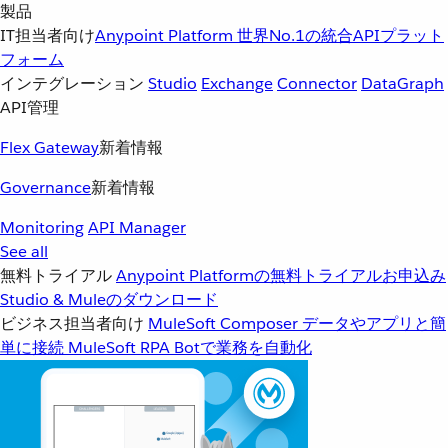
製品
IT担当者向け
Anypoint Platform
世界No.1の統合APIプラット
フォーム
インテグレーション
Studio
Exchange
Connector
DataGraph
API管理
Flex Gateway
新着情報
Governance
新着情報
Monitoring
API Manager
See all
無料トライアル
Anypoint Platformの無料トライアルお申込み
Studio & Muleのダウンロード
ビジネス担当者向け
MuleSoft Composer
データやアプリと簡
単に接続
MuleSoft RPA
Botで業務を自動化