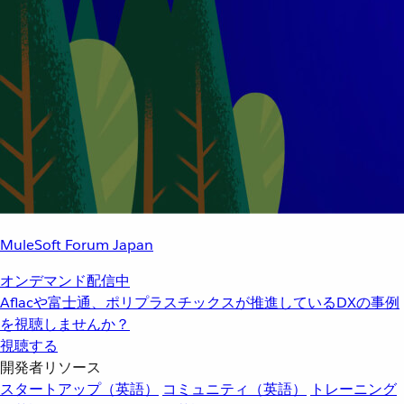
MuleSoft Forum Japan
オンデマンド配信中
Aflacや富士通、ポリプラスチックスが推進しているDXの事例
を視聴しませんか？
視聴する
開発者リソース
スタートアップ（英語）
コミュニティ（英語）
トレーニング