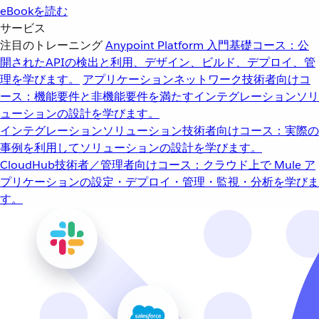
eBookを読む
サービス
注目のトレーニング
Anypoint Platform 入門
基礎コース：公
開されたAPIの検出と利用、デザイン、ビルド、デプロイ、管
理を学びます。
アプリケーションネットワーク
技術者向けコ
ース：機能要件と非機能要件を満たすインテグレーションソリ
ューションの設計を学びます。
インテグレーションソリューション
技術者向けコース：実際の
事例を利用してソリューションの設計を学びます。
CloudHub
技術者／管理者向けコース：クラウド上で Mule ア
プリケーションの設定・デプロイ・管理・監視・分析を学びま
す。