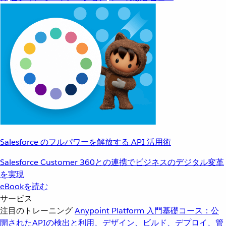
Salesforce のフルパワーを解放する API 活用術
Salesforce Customer 360との連携でビジネスのデジタル変革
を実現
eBookを読む
サービス
注目のトレーニング
Anypoint Platform 入門
基礎コース：公
開されたAPIの検出と利用、デザイン、ビルド、デプロイ、管