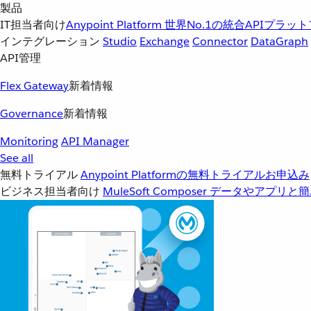
製品
IT担当者向け
Anypoint Platform
世界No.1の統合APIプラッ
インテグレーション
Studio
Exchange
Connector
DataGraph
API管理
Flex Gateway
新着情報
Governance
新着情報
Monitoring
API Manager
See all
無料トライアル
Anypoint Platformの無料トライアルお申込み
ビジネス担当者向け
MuleSoft Composer
データやアプリと簡