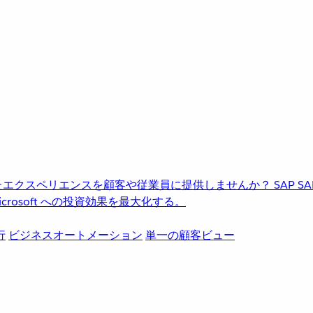
進化したエクスペリエンスを顧客や従業員に提供しませんか？
SAP
S
rosoft への投資効果を最大化する。
行
ビジネスオートメーション
単一の顧客ビュー