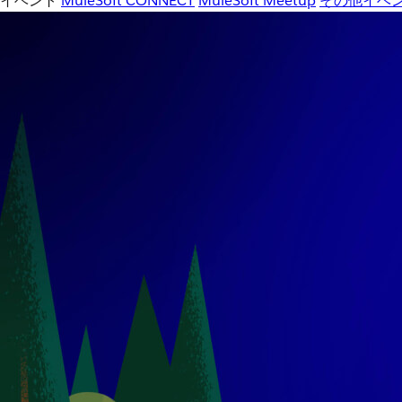
イベント
MuleSoft CONNECT
MuleSoft Meetup
その他イベ