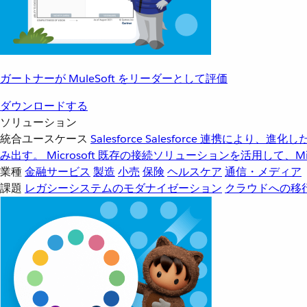
ガートナーが MuleSoft をリーダーとして評価
ダウンロードする
ソリューション
統合ユースケース
Salesforce
Salesforce 連携により、
み出す。
Microsoft
既存の接続ソリューションを活用して、Mic
業種
金融サービス
製造
小売
保険
ヘルスケア
通信・メディア
課題
レガシーシステムのモダナイゼーション
クラウドへの移