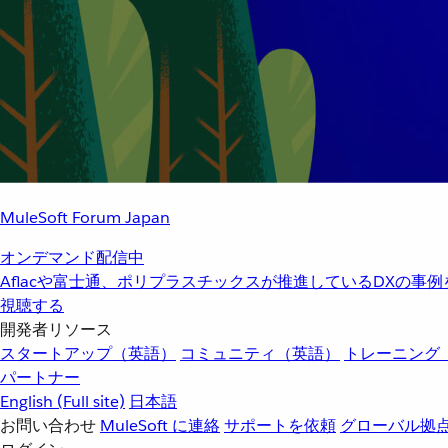
MuleSoft Forum Japan
オンデマンド配信中
Aflacや富士通、ポリプラスチックスが推進しているDXの事
視聴する
開発者リソース
スタートアップ（英語）
コミュニティ（英語）
トレーニング
パートナー
English
(Full site)
日本語
お問い合わせ
MuleSoft に連絡
サポートを依頼
グローバル拠