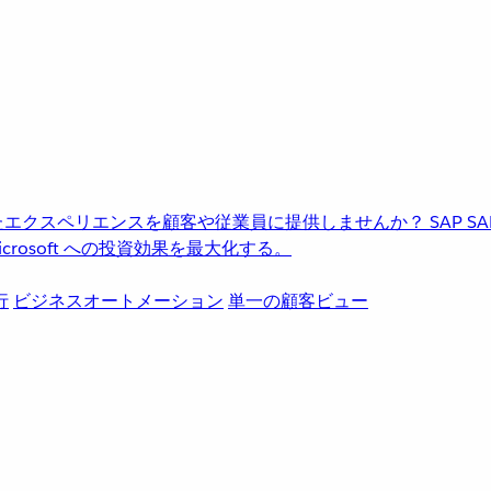
進化したエクスペリエンスを顧客や従業員に提供しませんか？
SAP
S
rosoft への投資効果を最大化する。
行
ビジネスオートメーション
単一の顧客ビュー