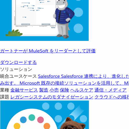
ガートナーが MuleSoft をリーダーとして評価
ダウンロードする
ソリューション
統合ユースケース
Salesforce
Salesforce 連携により、
み出す。
Microsoft
既存の接続ソリューションを活用して、Mic
業種
金融サービス
製造
小売
保険
ヘルスケア
通信・メディア
課題
レガシーシステムのモダナイゼーション
クラウドへの移