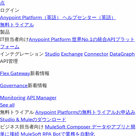
点
ログイン
Anypoint Platform（英語）
ヘルプセンター（英語）
無料トライアル
製品
IT担当者向け
Anypoint Platform
世界No.1の統合APIプラット
フォーム
インテグレーション
Studio
Exchange
Connector
DataGraph
API管理
Flex Gateway
新着情報
Governance
新着情報
Monitoring
API Manager
See all
無料トライアル
Anypoint Platformの無料トライアルお申込み
Studio & Muleのダウンロード
ビジネス担当者向け
MuleSoft Composer
データやアプリと簡
単に接続
MuleSoft RPA
Botで業務を自動化