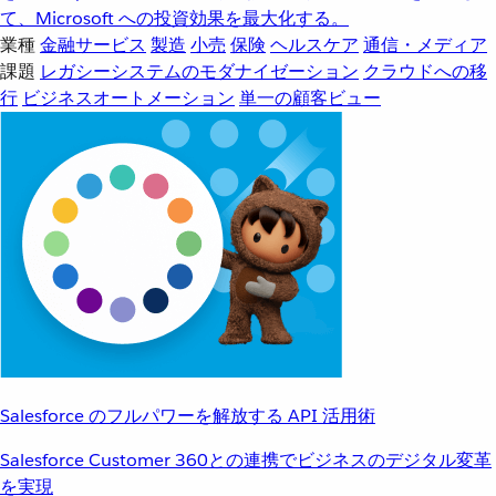
て、Microsoft への投資効果を最大化する。
業種
金融サービス
製造
小売
保険
ヘルスケア
通信・メディア
課題
レガシーシステムのモダナイゼーション
クラウドへの移
行
ビジネスオートメーション
単一の顧客ビュー
Salesforce のフルパワーを解放する API 活用術
Salesforce Customer 360との連携でビジネスのデジタル変革
を実現