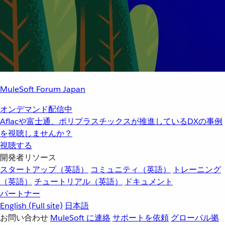
MuleSoft Forum Japan
オンデマンド配信中
Aflacや富士通、ポリプラスチックスが推進しているDXの事例
を視聴しませんか？
視聴する
開発者リソース
スタートアップ（英語）
コミュニティ（英語）
トレーニング
（英語）
チュートリアル（英語）
ドキュメント
パートナー
English
(Full site)
日本語
お問い合わせ
MuleSoft に連絡
サポートを依頼
グローバル拠