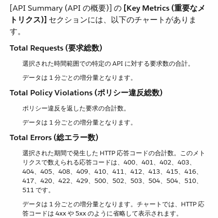
[API Summary (API の概要)] の ​
[Key Metrics (重要なメ
トリクス)]
​ セクションには、以下のチャートがありま
す。
Total Requests (要求総数)
選択された時間範囲での特定の API に対する要求数の合計。
データは 1 分ごとの増分量となります。
Total Policy Violations (ポリシー違反総数)
ポリシー違反を返した要求の合計数。
データは 1 分ごとの増分量となります。
Total Errors (総エラー数)
選択された期間で発生した HTTP 応答コードの合計数。このメト
リクスで数えられる応答コードは、400、401、402、403、
404、405、408、409、410、411、412、413、415、416、
417、420、422、429、500、502、503、504、504、510、
511 です。
データは 1 分ごとの増分量となります。チャートでは、HTTP 応
答コードは 4xx や 5xx のように省略して表示されます。