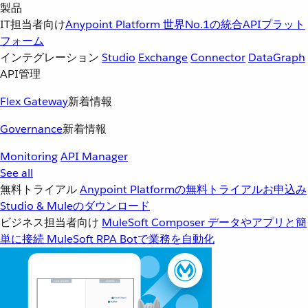
製品
IT担当者向け
Anypoint Platform
世界No.1の統合APIプラット
フォーム
インテグレーション
Studio
Exchange
Connector
DataGraph
API管理
Flex Gateway
新着情報
Governance
新着情報
Monitoring
API Manager
See all
無料トライアル
Anypoint Platformの無料トライアルお申込み
Studio & Muleのダウンロード
ビジネス担当者向け
MuleSoft Composer
データやアプリと簡
単に接続
MuleSoft RPA
Botで業務を自動化