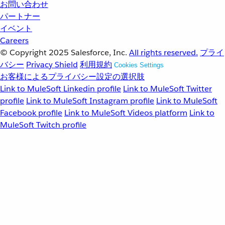
お問い合わせ
パートナー
イベント
Careers
© Copyright 2025
Salesforce, Inc.
All rights reserved.
プライ
バシー
Privacy Shield
利用規約
Cookies Settings
お客様によるプライバシー設定の選択肢
Link to MuleSoft Linkedin profile
Link to MuleSoft Twitter
profile
Link to MuleSoft Instagram profile
Link to MuleSoft
Facebook profile
Link to MuleSoft Videos platform
Link to
MuleSoft Twitch profile