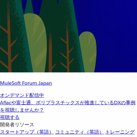
MuleSoft Forum Japan
オンデマンド配信中
Aflacや富士通、ポリプラスチックスが推進しているDXの事例
を視聴しませんか？
視聴する
開発者リソース
スタートアップ（英語）
コミュニティ（英語）
トレーニング