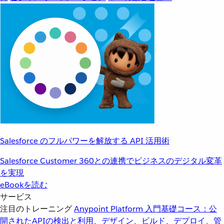
Salesforce のフルパワーを解放する API 活用術
Salesforce Customer 360との連携でビジネスのデジタル変革
を実現
eBookを読む
サービス
注目のトレーニング
Anypoint Platform 入門
基礎コース：公
開されたAPIの検出と利用、デザイン、ビルド、デプロイ、管