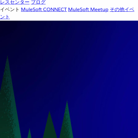
レスセンター
ブログ
イベント
MuleSoft CONNECT
MuleSoft Meetup
その他イベ
ント