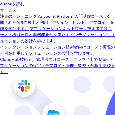
eBookを読む
サービス
注目のトレーニング
Anypoint Platform 入門
基礎コース：公
開されたAPIの検出と利用、デザイン、ビルド、デプロイ、管
理を学びます。
アプリケーションネットワーク
技術者向けコ
ース：機能要件と非機能要件を満たすインテグレーションソリ
ューションの設計を学びます。
インテグレーションソリューション
技術者向けコース：実際の
事例を利用してソリューションの設計を学びます。
CloudHub
技術者／管理者向けコース：クラウド上で Mule ア
プリケーションの設定・デプロイ・管理・監視・分析を学びま
す。