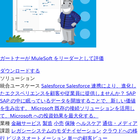
ガートナーが MuleSoft をリーダーとして評価
ダウンロードする
ソリューション
統合ユースケース
Salesforce
Salesforce 連携により、進化し
たエクスペリエンスを顧客や従業員に提供しませんか？
SAP
SAP の中に眠っているデータを開放することで、新しい価値
を生み出す。
Microsoft
既存の接続ソリューションを活用し
て、Microsoft への投資効果を最大化する。
業種
金融サービス
製造
小売
保険
ヘルスケア
通信・メディア
課題
レガシーシステムのモダナイゼーション
クラウドへの移
行
ビジネスオートメーション
単一の顧客ビュー