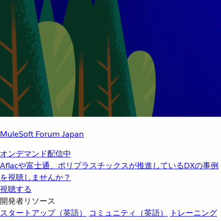
MuleSoft Forum Japan
オンデマンド配信中
Aflacや富士通、ポリプラスチックスが推進しているDXの事例
を視聴しませんか？
視聴する
開発者リソース
スタートアップ（英語）
コミュニティ（英語）
トレーニング