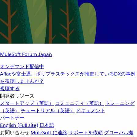
MuleSoft Forum Japan
オンデマンド配信中
Aflacや富士通、ポリプラスチックスが推進しているDXの事例
を視聴しませんか？
視聴する
開発者リソース
スタートアップ（英語）
コミュニティ（英語）
トレーニング
（英語）
チュートリアル（英語）
ドキュメント
パートナー
English
(Full site)
日本語
お問い合わせ
MuleSoft に連絡
サポートを依頼
グローバル拠