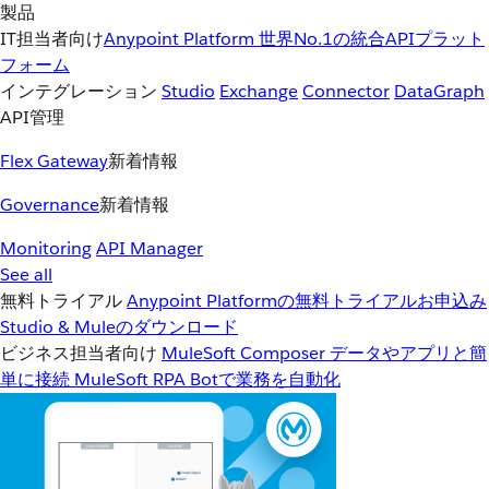
製品
IT担当者向け
Anypoint Platform
世界No.1の統合APIプラット
フォーム
インテグレーション
Studio
Exchange
Connector
DataGraph
API管理
Flex Gateway
新着情報
Governance
新着情報
Monitoring
API Manager
See all
無料トライアル
Anypoint Platformの無料トライアルお申込み
Studio & Muleのダウンロード
ビジネス担当者向け
MuleSoft Composer
データやアプリと簡
単に接続
MuleSoft RPA
Botで業務を自動化