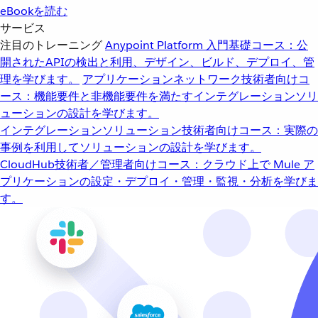
eBookを読む
サービス
注目のトレーニング
Anypoint Platform 入門
基礎コース：公
開されたAPIの検出と利用、デザイン、ビルド、デプロイ、管
理を学びます。
アプリケーションネットワーク
技術者向けコ
ース：機能要件と非機能要件を満たすインテグレーションソリ
ューションの設計を学びます。
インテグレーションソリューション
技術者向けコース：実際の
事例を利用してソリューションの設計を学びます。
CloudHub
技術者／管理者向けコース：クラウド上で Mule ア
プリケーションの設定・デプロイ・管理・監視・分析を学びま
す。