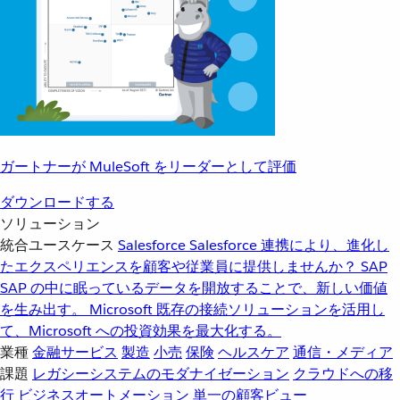
ガートナーが MuleSoft をリーダーとして評価
ダウンロードする
ソリューション
統合ユースケース
Salesforce
Salesforce 連携により、進化し
たエクスペリエンスを顧客や従業員に提供しませんか？
SAP
SAP の中に眠っているデータを開放することで、新しい価値
を生み出す。
Microsoft
既存の接続ソリューションを活用し
て、Microsoft への投資効果を最大化する。
業種
金融サービス
製造
小売
保険
ヘルスケア
通信・メディア
課題
レガシーシステムのモダナイゼーション
クラウドへの移
行
ビジネスオートメーション
単一の顧客ビュー