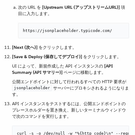
次の URL を ​
[Upstream URL (アップストリームURL)]
​ 項
目に入力します。
https://jsonplaceholder.typicode.com/
[Next (次へ)]
​ をクリックします。
[Save & Deploy (保存してデプロイ)]
​ をクリックします。
UI によって、新規作成した API インスタンスの ​
[API
Summary (API サマリー)]
​ ページに移動します。
公開エンドポイントに対して行われるすべての HTTP 要求が ​
​ サーバーにプロキシされるようになりま
jsonplaceholder
す。
API インスタンスをテストするには、公開エンドポイントの
プレースホルダーを置き換え、新しいターミナルウィンドウ
で次のコマンドを実行します。
curl -s -o /dev/null -w "%{http_code}\n" --reques