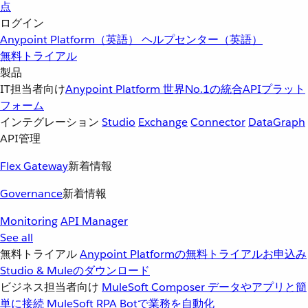
点
ログイン
Anypoint Platform（英語）
ヘルプセンター（英語）
無料トライアル
製品
IT担当者向け
Anypoint Platform
世界No.1の統合APIプラット
フォーム
インテグレーション
Studio
Exchange
Connector
DataGraph
API管理
Flex Gateway
新着情報
Governance
新着情報
Monitoring
API Manager
See all
無料トライアル
Anypoint Platformの無料トライアルお申込み
Studio & Muleのダウンロード
ビジネス担当者向け
MuleSoft Composer
データやアプリと簡
単に接続
MuleSoft RPA
Botで業務を自動化