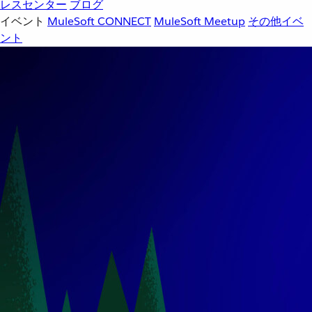
レスセンター
ブログ
イベント
MuleSoft CONNECT
MuleSoft Meetup
その他イベ
ント