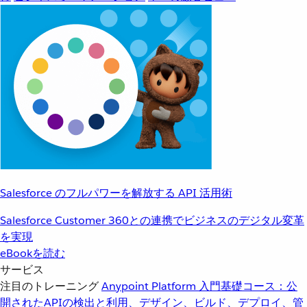
Salesforce のフルパワーを解放する API 活用術
Salesforce Customer 360との連携でビジネスのデジタル変革
を実現
eBookを読む
サービス
注目のトレーニング
Anypoint Platform 入門
基礎コース：公
開されたAPIの検出と利用、デザイン、ビルド、デプロイ、管