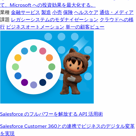
て、Microsoft への投資効果を最大化する。
業種
金融サービス
製造
小売
保険
ヘルスケア
通信・メディア
課題
レガシーシステムのモダナイゼーション
クラウドへの移
行
ビジネスオートメーション
単一の顧客ビュー
Salesforce のフルパワーを解放する API 活用術
Salesforce Customer 360との連携でビジネスのデジタル変革
を実現