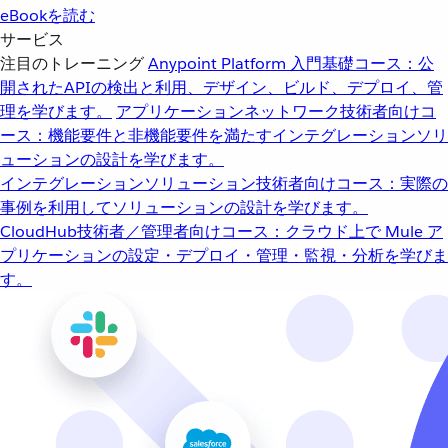
eBookを読む
サービス
注目のトレーニング
Anypoint Platform 入門
基礎コース：公
開されたAPIの検出と利用、デザイン、ビルド、デプロイ、管
理を学びます。
アプリケーションネットワーク
技術者向けコ
ース：機能要件と非機能要件を満たすインテグレーションソリ
ューションの設計を学びます。
インテグレーションソリューション
技術者向けコース：実際の
事例を利用してソリューションの設計を学びます。
CloudHub
技術者／管理者向けコース：クラウド上で Mule ア
プリケーションの設定・デプロイ・管理・監視・分析を学びま
す。