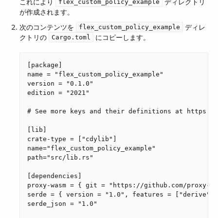
これにより ​
​ ディレクトリ
flex_custom_policy_example
が作成されます。
次のコンテンツを ​
​ ディレ
flex_custom_policy_example
クトリの ​
​ にコピーします。
Cargo.toml
[package]

name = "flex_custom_policy_example"

version = "0.1.0"

edition = "2021"

# See more keys and their definitions at https://
[lib]

crate-type = ["cdylib"]

name="flex_custom_policy_example"

path="src/lib.rs"

[dependencies]

proxy-wasm = { git = "https://github.com/proxy-wa
serde = { version = "1.0", features = ["derive"] 
serde_json = "1.0"
