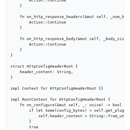
        Action::Continue

    }

    fn on_http_response_headers(&mut self, _num_head
        Action::Continue

    }

    fn on_http_response_body(&mut self, _body_size: 
        Action::Continue

    }

}

struct HttpConfigHeaderRoot {

    header_content: String,

}

impl Context for HttpConfigHeaderRoot {}

impl RootContext for HttpConfigHeaderRoot {

    fn on_configure(&mut self, _: usize) -> bool {

        if let Some(config_bytes) = self.get_plugin_
            self.header_content = String::from_utf8(
        }

        true
