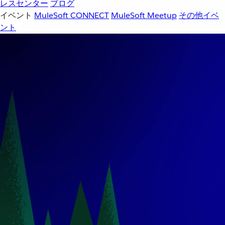
レスセンター
ブログ
イベント
MuleSoft CONNECT
MuleSoft Meetup
その他イベ
ント