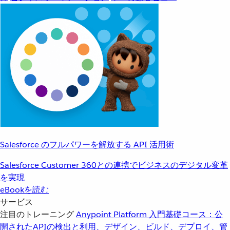
Salesforce のフルパワーを解放する API 活用術
Salesforce Customer 360との連携でビジネスのデジタル変革
を実現
eBookを読む
サービス
注目のトレーニング
Anypoint Platform 入門
基礎コース：公
開されたAPIの検出と利用、デザイン、ビルド、デプロイ、管