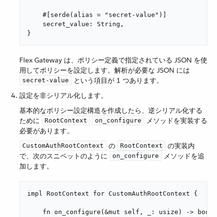
    #[serde(alias = "secret-value")]

    secret_value: String,

}
Flex Gateway は、ポリシー定義で指定されている JSON を使
用してポリシーを設定します。解析が必要な JSON には ​
​ という項目が 1 つあります。
secret-value
設定を非シリアル化します。
基本的なポリシー設定構造を作成したら、逆シリアル化する
ために ​
​
​ メソッドを実装する
RootContext
on_configure
必要があります。
​ の ​
​ の実装内
CustomAuthRootContext
RootContext
で、次のスニペットのように ​
​ メソッドを追
on_configure
加します。
impl RootContext for CustomAuthRootContext {

    fn on_configure(&mut self, _: usize) -> bool 