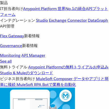
製品
IT担当者向け
Anypoint Platform
世界No.1の統合APIプラット
フォーム
インテグレーション
Studio
Exchange
Connector
DataGraph
API管理
Flex Gateway
新着情報
Governance
新着情報
Monitoring
API Manager
See all
無料トライアル
Anypoint Platformの無料トライアルお申込み
Studio & Muleのダウンロード
ビジネス担当者向け
MuleSoft Composer
データやアプリと簡
単に接続
MuleSoft RPA
Botで業務を自動化