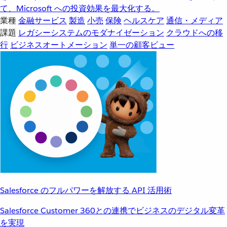
て、Microsoft への投資効果を最大化する。
業種
金融サービス
製造
小売
保険
ヘルスケア
通信・メディア
課題
レガシーシステムのモダナイゼーション
クラウドへの移
行
ビジネスオートメーション
単一の顧客ビュー
Salesforce のフルパワーを解放する API 活用術
Salesforce Customer 360との連携でビジネスのデジタル変革
を実現