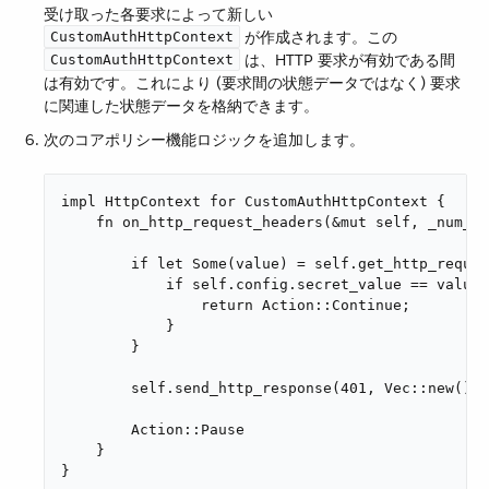
受け取った各要求によって新しい ​
​ が作成されます。この ​
CustomAuthHttpContext
​ は、HTTP 要求が有効である間
CustomAuthHttpContext
は有効です。これにより (要求間の状態データではなく) 要求
に関連した状態データを格納できます。
次のコアポリシー機能ロジックを追加します。
impl HttpContext for CustomAuthHttpContext {

    fn on_http_request_headers(&mut self, _num_he
        if let Some(value) = self.get_http_reques
            if self.config.secret_value == value 
                return Action::Continue;

            }

        }

        self.send_http_response(401, Vec::new(), 
        Action::Pause

    }

}