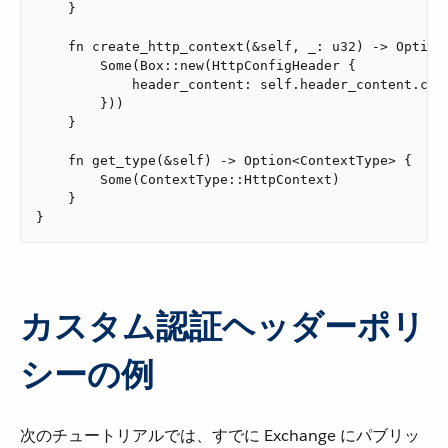
    }

    fn create_http_context(&self, _: u32) -> Option<
        Some(Box::new(HttpConfigHeader {

            header_content: self.header_content.clon
        }))

    }

    fn get_type(&self) -> Option<ContextType> {

        Some(ContextType::HttpContext)

    }

}
カスタム認証ヘッダーポリ
シーの例
次のチュートリアルでは、すでに Exchange にパブリッ