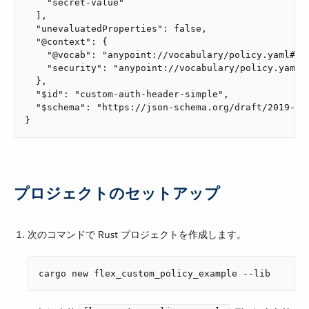
    "secret-value"

  ],

  "unevaluatedProperties": false,

  "@context": {

    "@vocab": "anypoint://vocabulary/policy.yaml#",

    "security": "anypoint://vocabulary/policy.yaml#"
  },

  "$id": "custom-auth-header-simple",

  "$schema": "https://json-schema.org/draft/2019-09/
}
プロジェクトのセットアップ
次のコマンドで Rust プロジェクトを作成します。
cargo new flex_custom_policy_example --lib