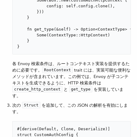
        Some(Box::new(CustomAuthHttpContext {

            config: self.config.clone(),

        }))

    }

    fn get_type(&self) -> Option<ContextType> {

        Some(ContextType::HttpContext)

    }

}
各 Envoy 検索条件は、ルートコンテキスト実装を提供するた
めに必要です。​
​ trait には、実装可能な便利な
RootContext
メソッドが含まれています。この例では、Envoy が子コンテ
キストを生成できるように、HTTP 検索条件は ​
​ と ​
​ を実装していま
create_http_context
get_type
す。
次の ​
​ を追加して、この JSON の解析を有効にしま
Struct
す。
#[derive(Default, Clone, Deserialize)]

struct CustomAuthConfig {
