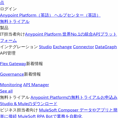
点
ログイン
Anypoint Platform（英語）
ヘルプセンター（英語）
無料トライアル
製品
IT担当者向け
Anypoint Platform
世界No.1の統合APIプラット
フォーム
インテグレーション
Studio
Exchange
Connector
DataGraph
API管理
Flex Gateway
新着情報
Governance
新着情報
Monitoring
API Manager
See all
無料トライアル
Anypoint Platformの無料トライアルお申込み
Studio & Muleのダウンロード
ビジネス担当者向け
MuleSoft Composer
データやアプリと簡
単に接続
MuleSoft RPA
Botで業務を自動化