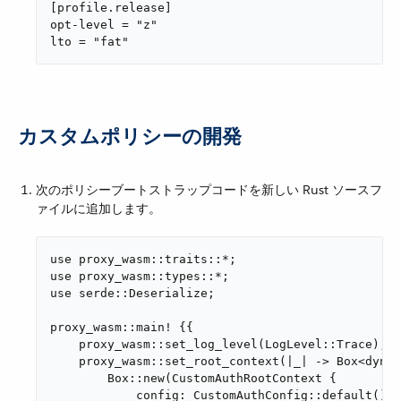
[profile.release]

opt-level = "z"

lto = "fat"
カスタムポリシーの開発
次のポリシーブートストラップコードを新しい Rust ソースフ
ァイルに追加します。
use proxy_wasm::traits::*;

use proxy_wasm::types::*;

use serde::Deserialize;

proxy_wasm::main! {{

    proxy_wasm::set_log_level(LogLevel::Trace);

    proxy_wasm::set_root_context(|_| -> Box<dyn R
        Box::new(CustomAuthRootContext {

            config: CustomAuthConfig::default(),
