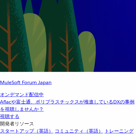
MuleSoft Forum Japan
オンデマンド配信中
Aflacや富士通、ポリプラスチックスが推進しているDXの事例
を視聴しませんか？
視聴する
開発者リソース
スタートアップ（英語）
コミュニティ（英語）
トレーニング