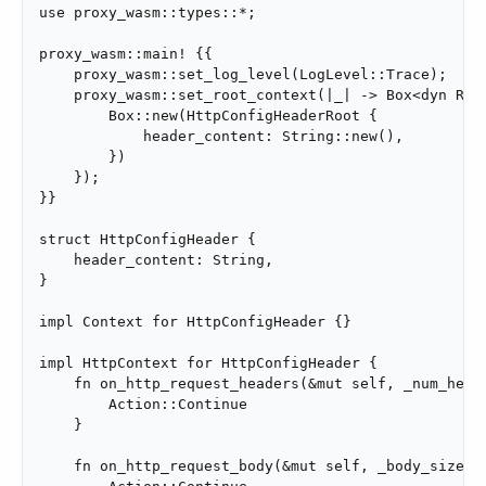
use proxy_wasm::types::*;

proxy_wasm::main! {{

    proxy_wasm::set_log_level(LogLevel::Trace);

    proxy_wasm::set_root_context(|_| -> Box<dyn Root
        Box::new(HttpConfigHeaderRoot {

            header_content: String::new(),

        })

    });

}}

struct HttpConfigHeader {

    header_content: String,

}

impl Context for HttpConfigHeader {}

impl HttpContext for HttpConfigHeader {

    fn on_http_request_headers(&mut self, _num_heade
        Action::Continue

    }

    fn on_http_request_body(&mut self, _body_size: u