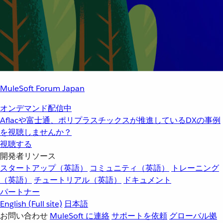
MuleSoft Forum Japan
オンデマンド配信中
Aflacや富士通、ポリプラスチックスが推進しているDXの事例
を視聴しませんか？
視聴する
開発者リソース
スタートアップ（英語）
コミュニティ（英語）
トレーニング
（英語）
チュートリアル（英語）
ドキュメント
パートナー
English
(Full site)
日本語
お問い合わせ
MuleSoft に連絡
サポートを依頼
グローバル拠