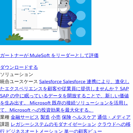
ガートナーが MuleSoft をリーダーとして評価
ダウンロードする
ソリューション
統合ユースケース
Salesforce
Salesforce 連携により、進化し
たエクスペリエンスを顧客や従業員に提供しませんか？
SAP
SAP の中に眠っているデータを開放することで、新しい価値
を生み出す。
Microsoft
既存の接続ソリューションを活用し
て、Microsoft への投資効果を最大化する。
業種
金融サービス
製造
小売
保険
ヘルスケア
通信・メディア
課題
レガシーシステムのモダナイゼーション
クラウドへの移
行
ビジネスオートメーション
単一の顧客ビュー