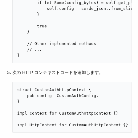
        if let Some(config_bytes) = self.get_plug
            self.config = serde_json::from_slice(
        }

        true

    }

    // Other implemented methods

    // ...

}
次の HTTP コンテキストコードを追加します。
struct CustomAuthHttpContext {

    pub config: CustomAuthConfig,

}

impl Context for CustomAuthHttpContext {}

impl HttpContext for CustomAuthHttpContext {}