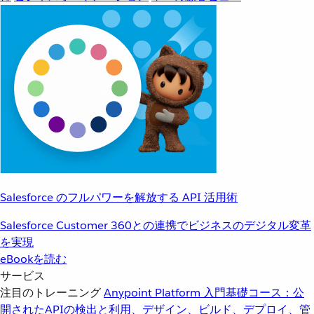
Salesforce のフルパワーを解放する API 活用術
Salesforce Customer 360との連携でビジネスのデジタル変革
を実現
eBookを読む
サービス
注目のトレーニング
Anypoint Platform 入門
基礎コース：公
開されたAPIの検出と利用、デザイン、ビルド、デプロイ、管