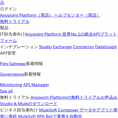
点
ログイン
Anypoint Platform（英語）
ヘルプセンター（英語）
無料トライアル
製品
IT担当者向け
Anypoint Platform
世界No.1の統合APIプラット
フォーム
インテグレーション
Studio
Exchange
Connector
DataGraph
API管理
Flex Gateway
新着情報
Governance
新着情報
Monitoring
API Manager
See all
無料トライアル
Anypoint Platformの無料トライアルお申込み
Studio & Muleのダウンロード
ビジネス担当者向け
MuleSoft Composer
データやアプリと簡
単に接続
MuleSoft RPA
Botで業務を自動化