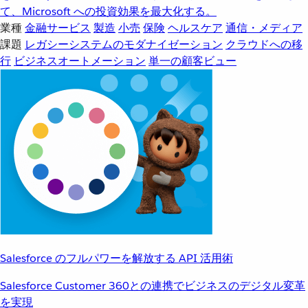
て、Microsoft への投資効果を最大化する。
業種
金融サービス
製造
小売
保険
ヘルスケア
通信・メディア
課題
レガシーシステムのモダナイゼーション
クラウドへの移
行
ビジネスオートメーション
単一の顧客ビュー
Salesforce のフルパワーを解放する API 活用術
Salesforce Customer 360との連携でビジネスのデジタル変革
を実現