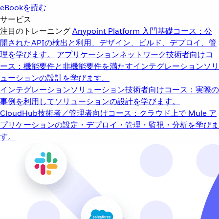
eBookを読む
サービス
注目のトレーニング
Anypoint Platform 入門
基礎コース：公
開されたAPIの検出と利用、デザイン、ビルド、デプロイ、管
理を学びます。
アプリケーションネットワーク
技術者向けコ
ース：機能要件と非機能要件を満たすインテグレーションソリ
ューションの設計を学びます。
インテグレーションソリューション
技術者向けコース：実際の
事例を利用してソリューションの設計を学びます。
CloudHub
技術者／管理者向けコース：クラウド上で Mule ア
プリケーションの設定・デプロイ・管理・監視・分析を学びま
す。