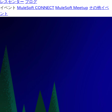
レスセンター
ブログ
イベント
MuleSoft CONNECT
MuleSoft Meetup
その他イベ
ント