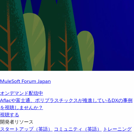
MuleSoft Forum Japan
オンデマンド配信中
Aflacや富士通、ポリプラスチックスが推進しているDXの事例
を視聴しませんか？
視聴する
開発者リソース
スタートアップ（英語）
コミュニティ（英語）
トレーニング