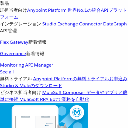
製品
IT担当者向け
Anypoint Platform
世界No.1の統合APIプラット
フォーム
インテグレーション
Studio
Exchange
Connector
DataGraph
API管理
Flex Gateway
新着情報
Governance
新着情報
Monitoring
API Manager
See all
無料トライアル
Anypoint Platformの無料トライアルお申込み
Studio & Muleのダウンロード
ビジネス担当者向け
MuleSoft Composer
データやアプリと簡
単に接続
MuleSoft RPA
Botで業務を自動化