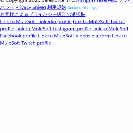
© Copyright 2025
Salesforce, Inc.
All rights reserved.
プライ
バシー
Privacy Shield
利用規約
Cookies Settings
お客様によるプライバシー設定の選択肢
Link to MuleSoft Linkedin profile
Link to MuleSoft Twitter
profile
Link to MuleSoft Instagram profile
Link to MuleSoft
Facebook profile
Link to MuleSoft Videos platform
Link to
MuleSoft Twitch profile