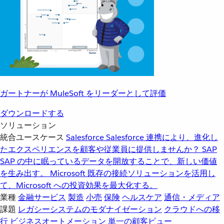
ガートナーが MuleSoft をリーダーとして評価
ダウンロードする
ソリューション
統合ユースケース
Salesforce
Salesforce 連携により、進化し
たエクスペリエンスを顧客や従業員に提供しませんか？
SAP
SAP の中に眠っているデータを開放することで、新しい価値
を生み出す。
Microsoft
既存の接続ソリューションを活用し
て、Microsoft への投資効果を最大化する。
業種
金融サービス
製造
小売
保険
ヘルスケア
通信・メディア
課題
レガシーシステムのモダナイゼーション
クラウドへの移
行
ビジネスオートメーション
単一の顧客ビュー