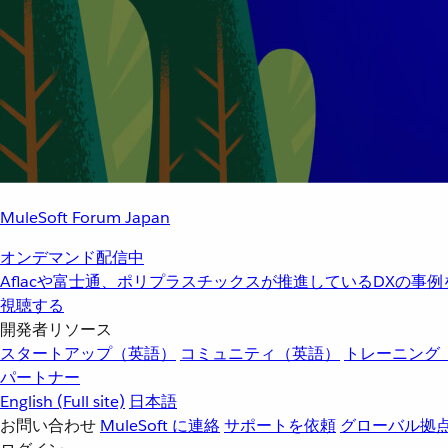
MuleSoft Forum Japan
オンデマンド配信中
Aflacや富士通、ポリプラスチックスが推進しているDXの事
視聴する
開発者リソース
スタートアップ（英語）
コミュニティ（英語）
トレーニング
パートナー
English
(Full site)
日本語
お問い合わせ
MuleSoft に連絡
サポートを依頼
グローバル拠