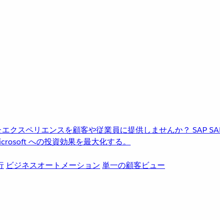
進化したエクスペリエンスを顧客や従業員に提供しませんか？
SAP
S
rosoft への投資効果を最大化する。
行
ビジネスオートメーション
単一の顧客ビュー