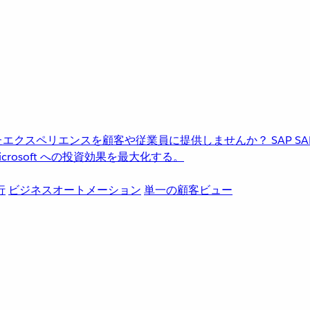
進化したエクスペリエンスを顧客や従業員に提供しませんか？
SAP
S
rosoft への投資効果を最大化する。
行
ビジネスオートメーション
単一の顧客ビュー