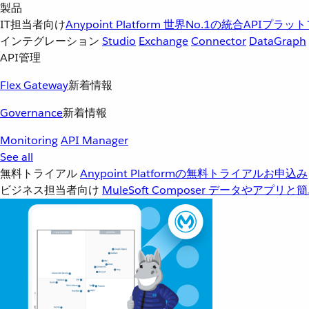
製品
IT担当者向け
Anypoint Platform
世界No.1の統合APIプラッ
インテグレーション
Studio
Exchange
Connector
DataGraph
API管理
Flex Gateway
新着情報
Governance
新着情報
Monitoring
API Manager
See all
無料トライアル
Anypoint Platformの無料トライアルお申込み
ビジネス担当者向け
MuleSoft Composer
データやアプリと簡