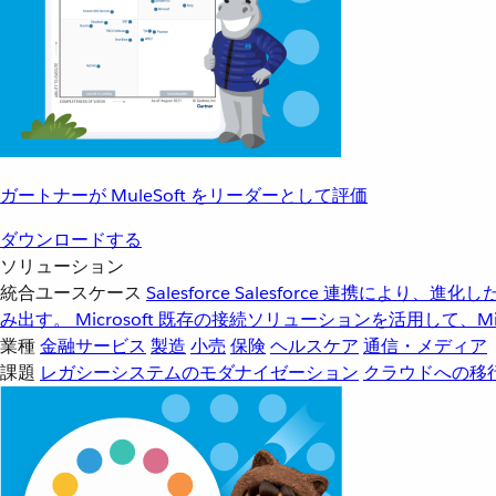
ガートナーが MuleSoft をリーダーとして評価
ダウンロードする
ソリューション
統合ユースケース
Salesforce
Salesforce 連携により、
み出す。
Microsoft
既存の接続ソリューションを活用して、Mic
業種
金融サービス
製造
小売
保険
ヘルスケア
通信・メディア
課題
レガシーシステムのモダナイゼーション
クラウドへの移