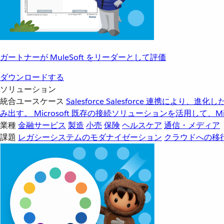
ガートナーが MuleSoft をリーダーとして評価
ダウンロードする
ソリューション
統合ユースケース
Salesforce
Salesforce 連携により、
み出す。
Microsoft
既存の接続ソリューションを活用して、Mic
業種
金融サービス
製造
小売
保険
ヘルスケア
通信・メディア
課題
レガシーシステムのモダナイゼーション
クラウドへの移