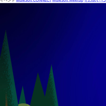
イベント
MuleSoft CONNECT
MuleSoft Meetup
その他イベ