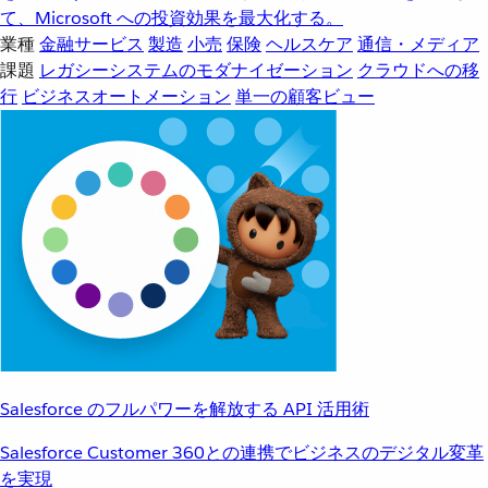
て、Microsoft への投資効果を最大化する。
業種
金融サービス
製造
小売
保険
ヘルスケア
通信・メディア
課題
レガシーシステムのモダナイゼーション
クラウドへの移
行
ビジネスオートメーション
単一の顧客ビュー
Salesforce のフルパワーを解放する API 活用術
Salesforce Customer 360との連携でビジネスのデジタル変革
を実現