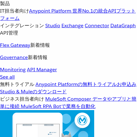
製品
IT担当者向け
Anypoint Platform
世界No.1の統合APIプラット
フォーム
インテグレーション
Studio
Exchange
Connector
DataGraph
API管理
Flex Gateway
新着情報
Governance
新着情報
Monitoring
API Manager
See all
無料トライアル
Anypoint Platformの無料トライアルお申込み
Studio & Muleのダウンロード
ビジネス担当者向け
MuleSoft Composer
データやアプリと簡
単に接続
MuleSoft RPA
Botで業務を自動化