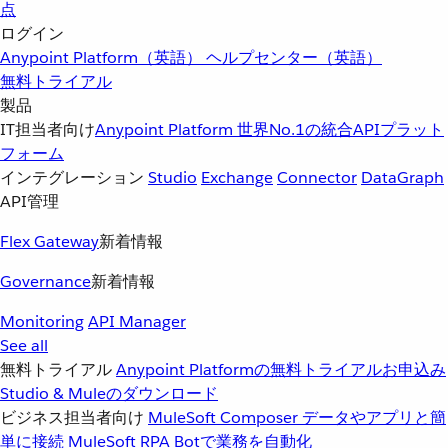
点
ログイン
Anypoint Platform（英語）
ヘルプセンター（英語）
無料トライアル
製品
IT担当者向け
Anypoint Platform
世界No.1の統合APIプラット
フォーム
インテグレーション
Studio
Exchange
Connector
DataGraph
API管理
Flex Gateway
新着情報
Governance
新着情報
Monitoring
API Manager
See all
無料トライアル
Anypoint Platformの無料トライアルお申込み
Studio & Muleのダウンロード
ビジネス担当者向け
MuleSoft Composer
データやアプリと簡
単に接続
MuleSoft RPA
Botで業務を自動化