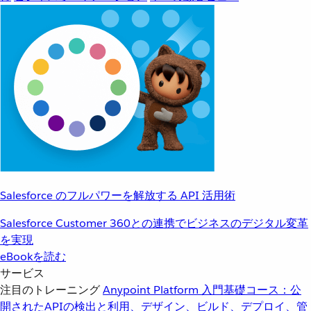
Salesforce のフルパワーを解放する API 活用術
Salesforce Customer 360との連携でビジネスのデジタル変革
を実現
eBookを読む
サービス
注目のトレーニング
Anypoint Platform 入門
基礎コース：公
開されたAPIの検出と利用、デザイン、ビルド、デプロイ、管