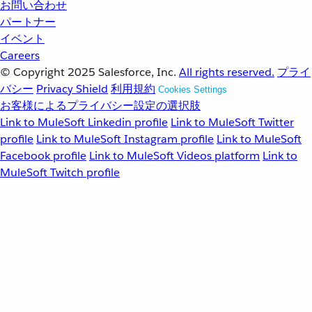
お問い合わせ
パートナー
イベント
Careers
© Copyright 2025
Salesforce, Inc.
All rights reserved.
プライ
バシー
Privacy Shield
利用規約
Cookies Settings
お客様によるプライバシー設定の選択肢
Link to MuleSoft Linkedin profile
Link to MuleSoft Twitter
profile
Link to MuleSoft Instagram profile
Link to MuleSoft
Facebook profile
Link to MuleSoft Videos platform
Link to
MuleSoft Twitch profile