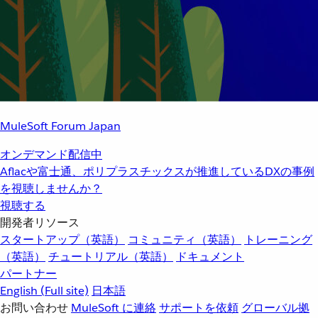
MuleSoft Forum Japan
オンデマンド配信中
Aflacや富士通、ポリプラスチックスが推進しているDXの事例
を視聴しませんか？
視聴する
開発者リソース
スタートアップ（英語）
コミュニティ（英語）
トレーニング
（英語）
チュートリアル（英語）
ドキュメント
パートナー
English
(Full site)
日本語
お問い合わせ
MuleSoft に連絡
サポートを依頼
グローバル拠