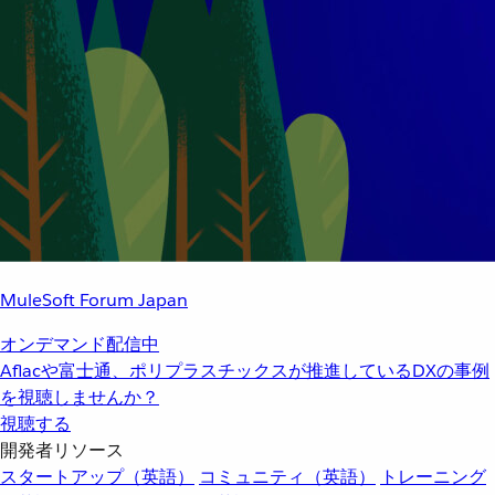
MuleSoft Forum Japan
オンデマンド配信中
Aflacや富士通、ポリプラスチックスが推進しているDXの事例
を視聴しませんか？
視聴する
開発者リソース
スタートアップ（英語）
コミュニティ（英語）
トレーニング