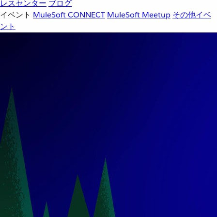
レスセンター
ブログ
イベント
MuleSoft CONNECT
MuleSoft Meetup
その他イベ
ント