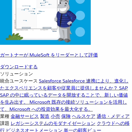
ガートナーが MuleSoft をリーダーとして評価
ダウンロードする
ソリューション
統合ユースケース
Salesforce
Salesforce 連携により、進化し
たエクスペリエンスを顧客や従業員に提供しませんか？
SAP
SAP の中に眠っているデータを開放することで、新しい価値
を生み出す。
Microsoft
既存の接続ソリューションを活用し
て、Microsoft への投資効果を最大化する。
業種
金融サービス
製造
小売
保険
ヘルスケア
通信・メディア
課題
レガシーシステムのモダナイゼーション
クラウドへの移
行
ビジネスオートメーション
単一の顧客ビュー