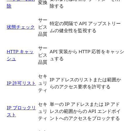
変換
除
除する
サー
特定の間隔で API アップストリー
状態チェック
ビス
ムの健全性を監視する
品質
サー
HTTP キャッ
API 実装から HTTP 応答をキャッシ
ビス
シュ
ュする
品質
セキ
IP アドレスのリストまたは範囲か
IP 許可リスト
ュリ
らのアクセス要求を許可する
ティ
セキ
単一の IP アドレスまたは IP アド
IP ブロックリ
ュリ
レスの範囲からの API エンドポイ
スト
ティ
ントへのアクセスをブロックする