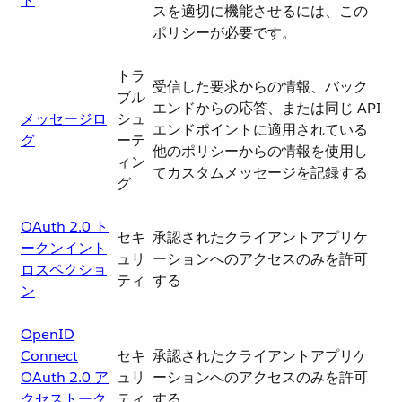
ト
スを適切に機能させるには、この
ポリシーが必要です。
トラ
受信した要求からの情報、バック
ブル
エンドからの応答、または同じ API
メッセージロ
シュ
エンドポイントに適用されている
グ
ーテ
他のポリシーからの情報を使用し
ィン
てカスタムメッセージを記録する
グ
OAuth 2.0 ト
セキ
承認されたクライアントアプリケ
ークンイント
ュリ
ーションへのアクセスのみを許可
ロスペクショ
ティ
する
ン
OpenID
Connect
セキ
承認されたクライアントアプリケ
OAuth 2.0 ア
ュリ
ーションへのアクセスのみを許可
クセストーク
ティ
する