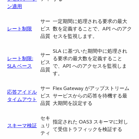
ン適用
サー
一定期間に処理される要求の最大
レート制限
ビス
数を定義することで、API へのアク
品質
セスを監視します。
SLA に基づいた期間中に処理され
サー
レート制限:
る要求の最大数を定義すること
ビス
SLA ベース
で、API へのアクセスを監視しま
品質
す。
サー
Flex Gateway がアップストリーム
応答アイドル
ビス
サービスからの応答を待機する最
タイムアウト
品質
大期間を設定する
セキ
指定された OAS3 スキーマに対し
スキーマ検証
ュリ
て受信トラフィックを検証する
ティ