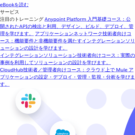
eBookを読む
サービス
注目のトレーニング
Anypoint Platform 入門
基礎コース：公
開されたAPIの検出と利用、デザイン、ビルド、デプロイ、管
理を学びます。
アプリケーションネットワーク
技術者向けコ
ース：機能要件と非機能要件を満たすインテグレーションソリ
ューションの設計を学びます。
インテグレーションソリューション
技術者向けコース：実際の
事例を利用してソリューションの設計を学びます。
CloudHub
技術者／管理者向けコース：クラウド上で Mule ア
プリケーションの設定・デプロイ・管理・監視・分析を学びま
す。