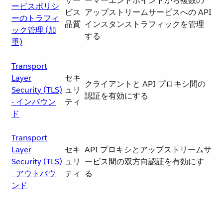
サー
ーマーエンドポイントから複数の
ービスポリシ
ビス
アップストリームサービスへの API
ーのトラフィ
品質
インスタンストラフィックを管理
ック管理 (加
する
重)
Transport
Layer
セキ
クライアントと API プロキシ間の
Security (TLS)
ュリ
認証を有効にする
- インバウン
ティ
ド
Transport
Layer
セキ
API プロキシとアップストリームサ
Security (TLS)
ュリ
ービス間の双方向認証を有効にす
- アウトバウ
ティ
る
ンド