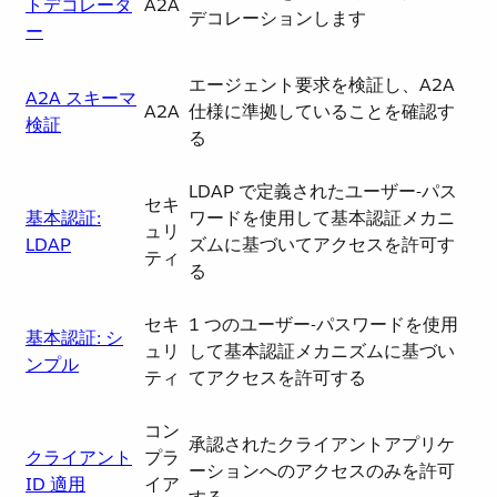
トデコレータ
A2A
デコレーションします
ー
エージェント要求を検証し、A2A
A2A スキーマ
A2A
仕様に準拠していることを確認す
検証
る
LDAP で定義されたユーザー-パス
セキ
基本認証:
ワードを使用して基本認証メカニ
ュリ
LDAP
ズムに基づいてアクセスを許可す
ティ
る
セキ
1 つのユーザー-パスワードを使用
基本認証: シ
ュリ
して基本認証メカニズムに基づい
ンプル
ティ
てアクセスを許可する
コン
承認されたクライアントアプリケ
クライアント
プラ
ーションへのアクセスのみを許可
ID 適用
イア