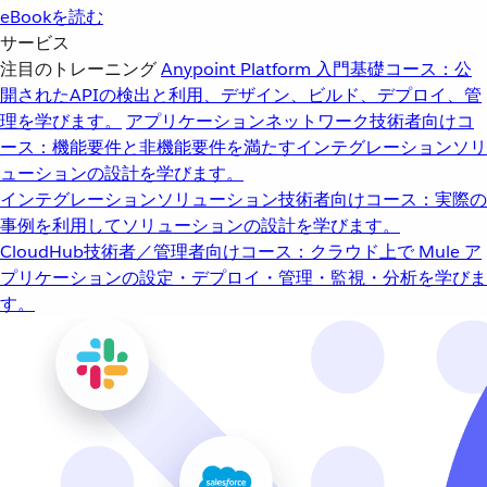
eBookを読む
サービス
注目のトレーニング
Anypoint Platform 入門
基礎コース：公
開されたAPIの検出と利用、デザイン、ビルド、デプロイ、管
理を学びます。
アプリケーションネットワーク
技術者向けコ
ース：機能要件と非機能要件を満たすインテグレーションソリ
ューションの設計を学びます。
インテグレーションソリューション
技術者向けコース：実際の
事例を利用してソリューションの設計を学びます。
CloudHub
技術者／管理者向けコース：クラウド上で Mule ア
プリケーションの設定・デプロイ・管理・監視・分析を学びま
す。