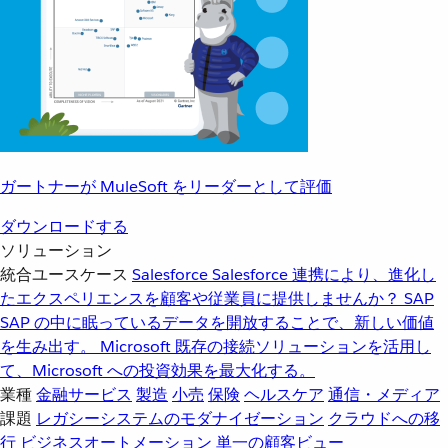
ガートナーが MuleSoft をリーダーとして評価
ダウンロードする
ソリューション
統合ユースケース
Salesforce
Salesforce 連携により、進化し
たエクスペリエンスを顧客や従業員に提供しませんか？
SAP
SAP の中に眠っているデータを開放することで、新しい価値
を生み出す。
Microsoft
既存の接続ソリューションを活用し
て、Microsoft への投資効果を最大化する。
業種
金融サービス
製造
小売
保険
ヘルスケア
通信・メディア
課題
レガシーシステムのモダナイゼーション
クラウドへの移
行
ビジネスオートメーション
単一の顧客ビュー