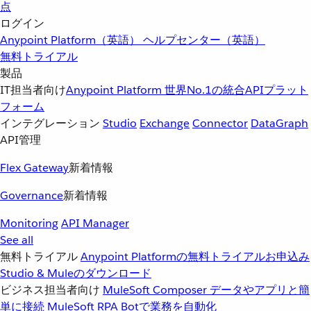
点
ログイン
Anypoint Platform（英語）
ヘルプセンター（英語）
無料トライアル
製品
IT担当者向け
Anypoint Platform
世界No.1の統合APIプラット
フォーム
インテグレーション
Studio
Exchange
Connector
DataGraph
API管理
Flex Gateway
新着情報
Governance
新着情報
Monitoring
API Manager
See all
無料トライアル
Anypoint Platformの無料トライアルお申込み
Studio & Muleのダウンロード
ビジネス担当者向け
MuleSoft Composer
データやアプリと簡
単に接続
MuleSoft RPA
Botで業務を自動化