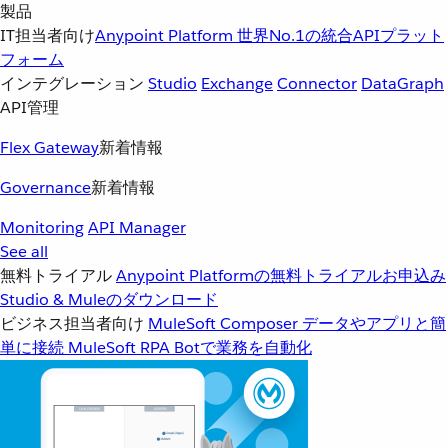
製品
IT担当者向け
Anypoint Platform
世界No.1の統合APIプラット
フォーム
インテグレーション
Studio
Exchange
Connector
DataGraph
API管理
Flex Gateway
新着情報
Governance
新着情報
Monitoring
API Manager
See all
無料トライアル
Anypoint Platformの無料トライアルお申込み
Studio & Muleのダウンロード
ビジネス担当者向け
MuleSoft Composer
データやアプリと簡
単に接続
MuleSoft RPA
Botで業務を自動化