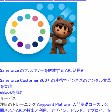
Salesforce のフルパワーを解放する API 活用術
Salesforce Customer 360との連携でビジネスのデジタル変革
を実現
eBookを読む
サービス
注目のトレーニング
Anypoint Platform 入門
基礎コース：公
開されたAPIの検出と利用、デザイン、ビルド、デプロイ、管