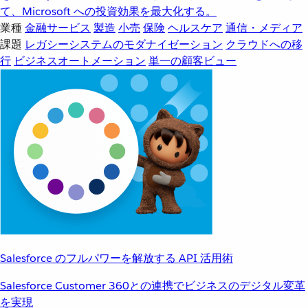
て、Microsoft への投資効果を最大化する。
業種
金融サービス
製造
小売
保険
ヘルスケア
通信・メディア
課題
レガシーシステムのモダナイゼーション
クラウドへの移
行
ビジネスオートメーション
単一の顧客ビュー
Salesforce のフルパワーを解放する API 活用術
Salesforce Customer 360との連携でビジネスのデジタル変革
を実現