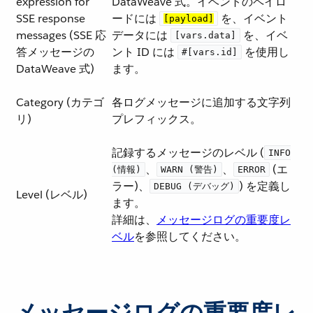
expression for
DataWeave 式。イベントのペイロ
SSE response
ードには ​
​ を、イベント
[payload]
messages (SSE 応
データには ​
​ を、イベ
[vars.data]
答メッセージの
ント ID には ​
​ を使用し
#[vars.id]
DataWeave 式)
ます。
Category (カテゴ
各ログメッセージに追加する文字列
リ)
プレフィックス。
記録するメッセージのレベル (​
INFO
​、​
​、​
​ (エ
(情報)
WARN (警告)
ERROR
ラー)、​
​) を定義し
DEBUG (デバッグ)
Level (レベル)
ます。
詳細は、​
メッセージログの重要度レ
ベル
​を参照してください。
メッセージログの重要度レ