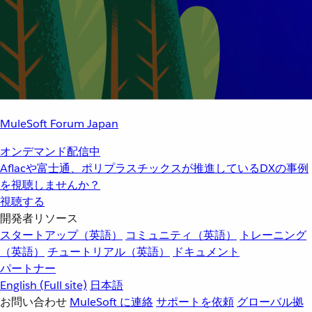
MuleSoft Forum Japan
オンデマンド配信中
Aflacや富士通、ポリプラスチックスが推進しているDXの事例
を視聴しませんか？
視聴する
開発者リソース
スタートアップ（英語）
コミュニティ（英語）
トレーニング
（英語）
チュートリアル（英語）
ドキュメント
パートナー
English
(Full site)
日本語
お問い合わせ
MuleSoft に連絡
サポートを依頼
グローバル拠