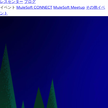
レスセンター
ブログ
イベント
MuleSoft CONNECT
MuleSoft Meetup
その他イベ
ント