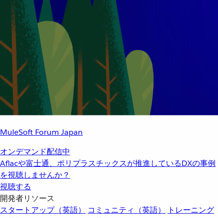
MuleSoft Forum Japan
オンデマンド配信中
Aflacや富士通、ポリプラスチックスが推進しているDXの事例
を視聴しませんか？
視聴する
開発者リソース
スタートアップ（英語）
コミュニティ（英語）
トレーニング