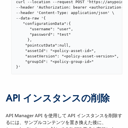
curl --location --request POST 'https://anypoint.
--header 'Authorization: bearer <authorization-to
--header 'Content-Type: application/json' \

--data-raw '{

   "configurationData":{

      "username": "user",

      "password": "test"

     },

    "pointcutData":null,

    "assetId": "<policy-asset-id>",

    "assetVersion": "<policy-asset-version>",

    "groupId": "<policy-group-id>"

}'
API インスタンスの削除
API Manager API を使用して API インスタンスを削除す
るには、サンプルコンテンツを置き換えた後に、