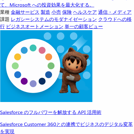
て、Microsoft への投資効果を最大化する。
業種
金融サービス
製造
小売
保険
ヘルスケア
通信・メディア
課題
レガシーシステムのモダナイゼーション
クラウドへの移
行
ビジネスオートメーション
単一の顧客ビュー
Salesforce のフルパワーを解放する API 活用術
Salesforce Customer 360との連携でビジネスのデジタル変革
を実現