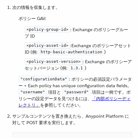
次の情報を収集します。
ポリシー GAV:
​: Exchange のポリシーグルー
<policy-group-id>
プ ID
​:Exchange のポリシーアセット
<policy-asset-id>
ID (例:
​)
http-basic-authentication
​: Exchange のポリシーア
<policy-asset-version>
セットバージョン (例:
​)
1.3.1
​: ポリシーの必須設定パラメータ
"configurationData"
ー + Each policy has unique configuration data fields。​
​ 項目と ​
​ 項目は一例です。ポ
"username"
"password"
リシーの設定データを見つけるには、​
「内部ポリシーディ
レクトリ」
​を参照してください。
サンプルコンテンツを置き換えたら、Anypoint Platform に
対して POST 要求を実行します。