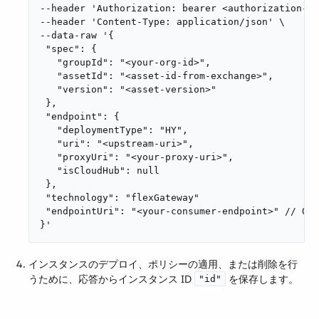
--header 'Authorization: bearer <authorization-to
--header 'Content-Type: application/json' \

--data-raw '{

 "spec": {

   "groupId": "<your-org-id>",

   "assetId": "<asset-id-from-exchange>",

   "version": "<asset-version>"

 },

 "endpoint": {

   "deploymentType": "HY",

   "uri": "<upstream-uri>",

   "proxyUri": "<your-proxy-uri>",

   "isCloudHub": null

 },

 "technology": "flexGateway"

 "endpointUri": "<your-consumer-endpoint>" // OPT
}'
インスタンスのデプロイ、ポリシーの適用、または削除を行
うために、応答からインスタンス ID ​
​ を保存します。
"id"