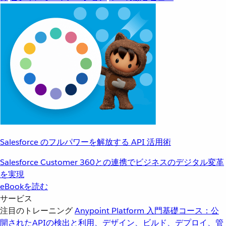
Salesforce のフルパワーを解放する API 活用術
Salesforce Customer 360との連携でビジネスのデジタル変革
を実現
eBookを読む
サービス
注目のトレーニング
Anypoint Platform 入門
基礎コース：公
開されたAPIの検出と利用、デザイン、ビルド、デプロイ、管