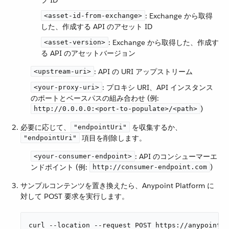
プ ID
​: Exchange から取得
<asset-id-from-exchange>
した、作成する API のアセット ID
​: Exchange から取得した、作成す
<asset-version>
る API のアセットバージョン
​: API の URI アップストリーム
<upstream-uri>
​: プロキシ URI、API インスタンス
<your-proxy-uri>
のポートとベースパスの組み合わせ (例:
​)
http://0.0.0.0:<port-to-populate>/<path>
必要に応じて、​
​ を収集するか、​
"endpointUri"
​ 項目を削除します。
"endpointUri"
​: API のコンシューマーエ
<your-consumer-endpoint>
ンドポイント (例:
​)
http://consumer-endpoint.com
サンプルコンテンツを置き換えたら、Anypoint Platform に
対して POST 要求を実行します。
curl --location --request POST https://anypoint.m