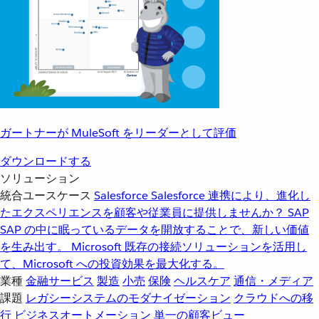
ガートナーが MuleSoft をリーダーとして評価
ダウンロードする
ソリューション
統合ユースケース
Salesforce
Salesforce 連携により、進化し
たエクスペリエンスを顧客や従業員に提供しませんか？
SAP
SAP の中に眠っているデータを開放することで、新しい価値
を生み出す。
Microsoft
既存の接続ソリューションを活用し
て、Microsoft への投資効果を最大化する。
業種
金融サービス
製造
小売
保険
ヘルスケア
通信・メディア
課題
レガシーシステムのモダナイゼーション
クラウドへの移
行
ビジネスオートメーション
単一の顧客ビュー