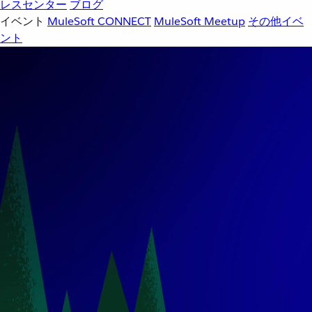
レスセンター
ブログ
イベント
MuleSoft CONNECT
MuleSoft Meetup
その他イベ
ント