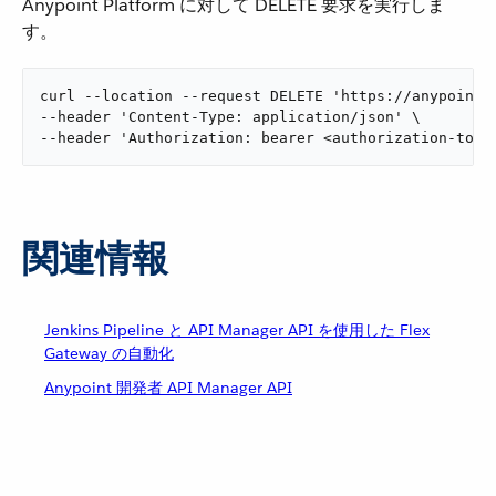
Anypoint Platform に対して DELETE 要求を実行しま
す。
curl --location --request DELETE 'https://anypoint.
--header 'Content-Type: application/json' \

--header 'Authorization: bearer <authorization-toke
関連情報
Jenkins Pipeline と API Manager API を使用した Flex
Gateway の自動化
Anypoint 開発者 API Manager API