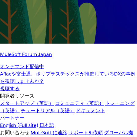
MuleSoft Forum Japan
オンデマンド配信中
Aflacや富士通、ポリプラスチックスが推進しているDXの事例
を視聴しませんか？
視聴する
開発者リソース
スタートアップ（英語）
コミュニティ（英語）
トレーニング
（英語）
チュートリアル（英語）
ドキュメント
パートナー
English
(Full site)
日本語
お問い合わせ
MuleSoft に連絡
サポートを依頼
グローバル拠