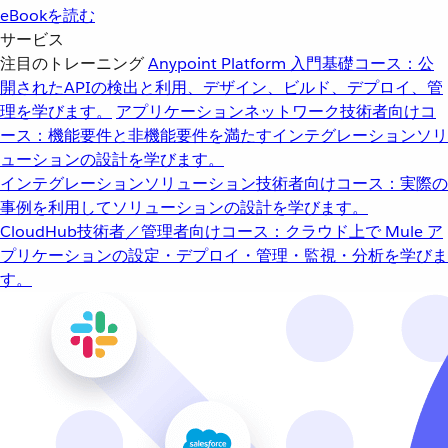
eBookを読む
サービス
注目のトレーニング
Anypoint Platform 入門
基礎コース：公
開されたAPIの検出と利用、デザイン、ビルド、デプロイ、管
理を学びます。
アプリケーションネットワーク
技術者向けコ
ース：機能要件と非機能要件を満たすインテグレーションソリ
ューションの設計を学びます。
インテグレーションソリューション
技術者向けコース：実際の
事例を利用してソリューションの設計を学びます。
CloudHub
技術者／管理者向けコース：クラウド上で Mule ア
プリケーションの設定・デプロイ・管理・監視・分析を学びま
す。