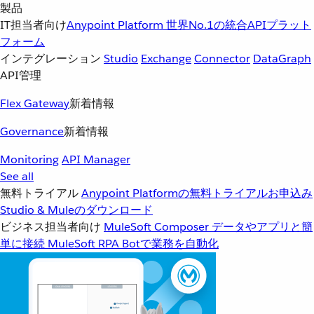
製品
IT担当者向け
Anypoint Platform
世界No.1の統合APIプラット
フォーム
インテグレーション
Studio
Exchange
Connector
DataGraph
API管理
Flex Gateway
新着情報
Governance
新着情報
Monitoring
API Manager
See all
無料トライアル
Anypoint Platformの無料トライアルお申込み
Studio & Muleのダウンロード
ビジネス担当者向け
MuleSoft Composer
データやアプリと簡
単に接続
MuleSoft RPA
Botで業務を自動化