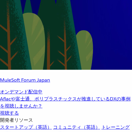
MuleSoft Forum Japan
オンデマンド配信中
Aflacや富士通、ポリプラスチックスが推進しているDXの事例
を視聴しませんか？
視聴する
開発者リソース
スタートアップ（英語）
コミュニティ（英語）
トレーニング