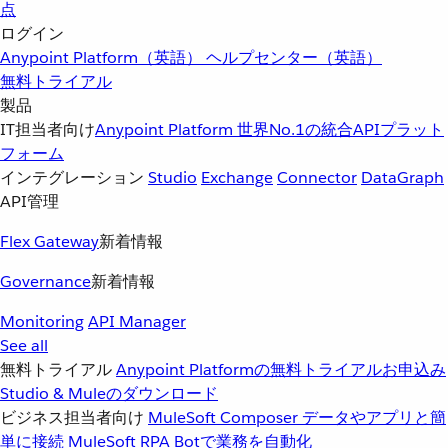
点
ログイン
Anypoint Platform（英語）
ヘルプセンター（英語）
無料トライアル
製品
IT担当者向け
Anypoint Platform
世界No.1の統合APIプラット
フォーム
インテグレーション
Studio
Exchange
Connector
DataGraph
API管理
Flex Gateway
新着情報
Governance
新着情報
Monitoring
API Manager
See all
無料トライアル
Anypoint Platformの無料トライアルお申込み
Studio & Muleのダウンロード
ビジネス担当者向け
MuleSoft Composer
データやアプリと簡
単に接続
MuleSoft RPA
Botで業務を自動化