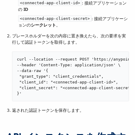
​: 接続アプリケーション
<connected-app-client-id>
の ​
ID
​: 接続アプリケーシ
<connected-app-client-secret>
ョンの​
シークレット
​。
プレースホルダーを次の内容に置き換えたら、次の要求を実
行して認証トークンを取得します。
curl --location --request POST 'https://anypoint.
--header 'Content-Type: application/json' \

--data-raw '{

 "grant_type": "client_credentials",

 "client_id": "<connected-app-client-id>",

 "client_secret": "<connected-app-client-secret>"

}'
返された認証トークンを保存します。