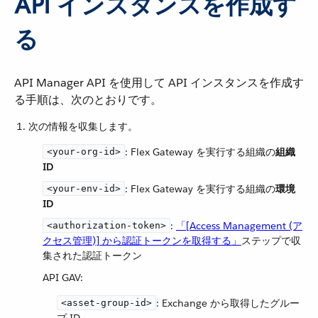
API インスタンスを作成す
る
API Manager API を使用して API インスタンスを作成す
る手順は、次のとおりです。
次の情報を収集します。
​: Flex Gateway を実行する組織の​
組織
<your-org-id>
ID
​: Flex Gateway を実行する組織の​
環境
<your-env-id>
ID
​:
「[Access Management (ア
<authorization-token>
クセス管理)] から認証トークンを取得する」
​ステップで収
集された認証トークン
API GAV:
​: Exchange から取得したグルー
<asset-group-id>