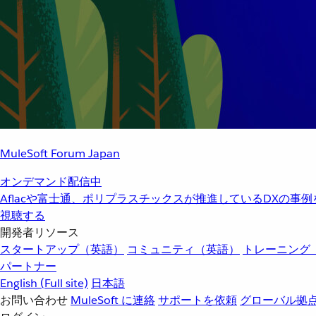
MuleSoft Forum Japan
オンデマンド配信中
Aflacや富士通、ポリプラスチックスが推進しているDXの事
視聴する
開発者リソース
スタートアップ（英語）
コミュニティ（英語）
トレーニング
パートナー
English
(Full site)
日本語
お問い合わせ
MuleSoft に連絡
サポートを依頼
グローバル拠