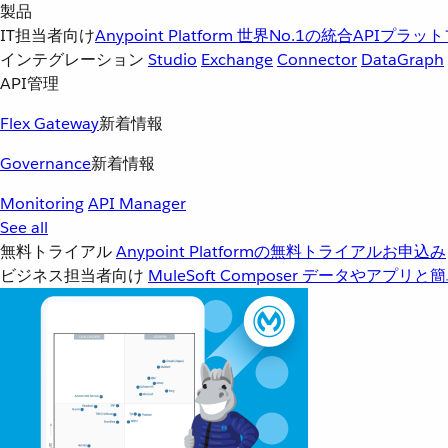
製品
IT担当者向け
Anypoint Platform
世界No.1の統合APIプラッ
インテグレーション
Studio
Exchange
Connector
DataGraph
API管理
Flex Gateway
新着情報
Governance
新着情報
Monitoring
API Manager
See all
無料トライアル
Anypoint Platformの無料トライアルお申込み
ビジネス担当者向け
MuleSoft Composer
データやアプリと簡