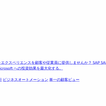
進化したエクスペリエンスを顧客や従業員に提供しませんか？
SAP
S
rosoft への投資効果を最大化する。
行
ビジネスオートメーション
単一の顧客ビュー