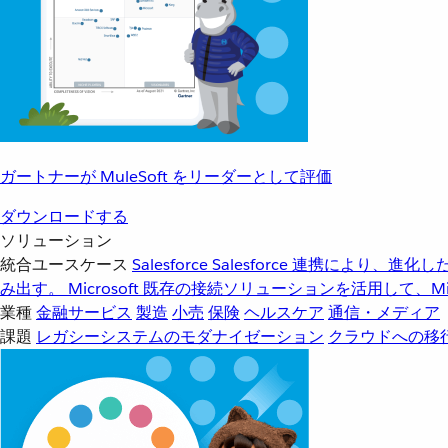
ガートナーが MuleSoft をリーダーとして評価
ダウンロードする
ソリューション
統合ユースケース
Salesforce
Salesforce 連携により、
み出す。
Microsoft
既存の接続ソリューションを活用して、Mic
業種
金融サービス
製造
小売
保険
ヘルスケア
通信・メディア
課題
レガシーシステムのモダナイゼーション
クラウドへの移