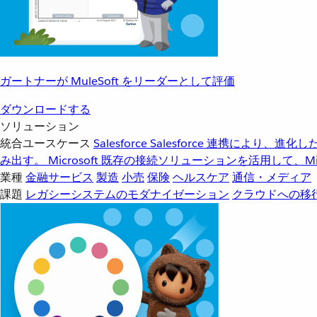
ガートナーが MuleSoft をリーダーとして評価
ダウンロードする
ソリューション
統合ユースケース
Salesforce
Salesforce 連携により、
み出す。
Microsoft
既存の接続ソリューションを活用して、Mic
業種
金融サービス
製造
小売
保険
ヘルスケア
通信・メディア
課題
レガシーシステムのモダナイゼーション
クラウドへの移