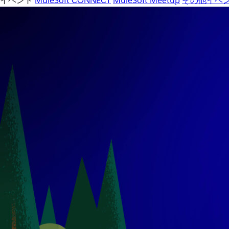
イベント
MuleSoft CONNECT
MuleSoft Meetup
その他イベ