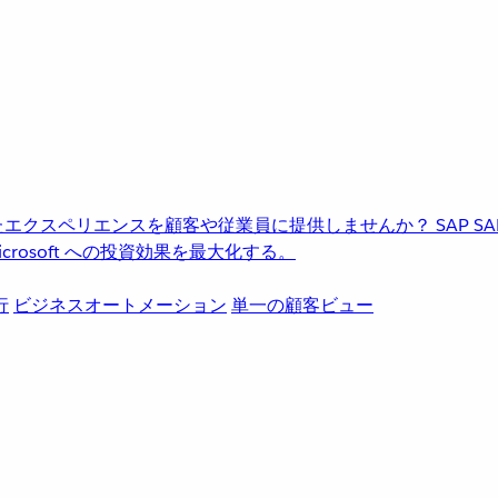
進化したエクスペリエンスを顧客や従業員に提供しませんか？
SAP
S
rosoft への投資効果を最大化する。
行
ビジネスオートメーション
単一の顧客ビュー