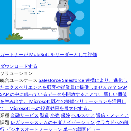
ガートナーが MuleSoft をリーダーとして評価
ダウンロードする
ソリューション
統合ユースケース
Salesforce
Salesforce 連携により、進化し
たエクスペリエンスを顧客や従業員に提供しませんか？
SAP
SAP の中に眠っているデータを開放することで、新しい価値
を生み出す。
Microsoft
既存の接続ソリューションを活用し
て、Microsoft への投資効果を最大化する。
業種
金融サービス
製造
小売
保険
ヘルスケア
通信・メディア
課題
レガシーシステムのモダナイゼーション
クラウドへの移
行
ビジネスオートメーション
単一の顧客ビュー