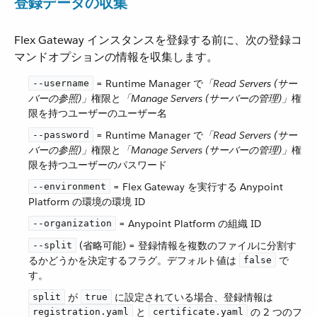
登録データの収集
Flex Gateway インスタンスを登録する前に、次の登録コ
マンドオプションの情報を収集します。
​ = Runtime Manager で​
「Read Servers (サー
--username
バーの参照)」
​権限と​
「Manage Servers (サーバーの管理)」
​権
限を持つユーザーのユーザー名
​ = Runtime Manager で​
「Read Servers (サー
--password
バーの参照)」
​権限と​
「Manage Servers (サーバーの管理)」
​権
限を持つユーザーのパスワード
​ = Flex Gateway を実行する Anypoint
--environment
Platform の環境の環境 ID
​ = Anypoint Platform の組織 ID
--organization
​ (省略可能) = 登録情報を複数のファイルに分割す
--split
るかどうかを決定するフラグ。デフォルト値は ​
​ で
false
す。
​ が ​
​ に設定されている場合、登録情報は ​
split
true
​ と ​
​ の 2 つのフ
registration.yaml
certificate.yaml