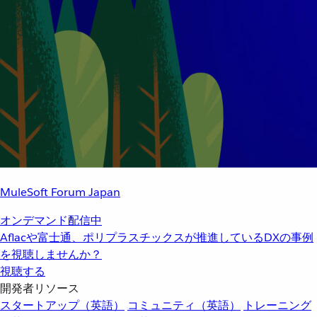
MuleSoft Forum Japan
オンデマンド配信中
Aflacや富士通、ポリプラスチックスが推進しているDXの事例
を視聴しませんか？
視聴する
開発者リソース
スタートアップ（英語）
コミュニティ（英語）
トレーニング