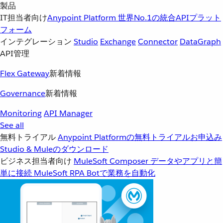
製品
IT担当者向け
Anypoint Platform
世界No.1の統合APIプラット
フォーム
インテグレーション
Studio
Exchange
Connector
DataGraph
API管理
Flex Gateway
新着情報
Governance
新着情報
Monitoring
API Manager
See all
無料トライアル
Anypoint Platformの無料トライアルお申込み
Studio & Muleのダウンロード
ビジネス担当者向け
MuleSoft Composer
データやアプリと簡
単に接続
MuleSoft RPA
Botで業務を自動化