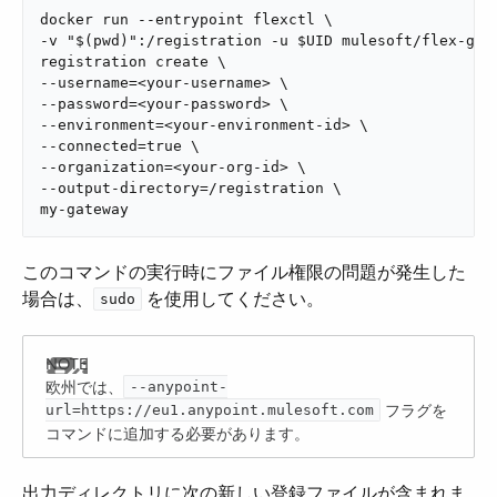
docker run --entrypoint flexctl \

-v "$(pwd)":/registration -u $UID mulesoft/flex-gate
registration create \

--username=<your-username> \

--password=<your-password> \

--environment=<your-environment-id> \

--connected=true \

--organization=<your-org-id> \

--output-directory=/registration \

my-gateway
このコマンドの実行時にファイル権限の問題が発生した
場合は、​
​ を使用してください。
sudo
欧州では、​
--anypoint-
​ フラグを
url=https://eu1.anypoint.mulesoft.com
コマンドに追加する必要があります。
出力ディレクトリに次の新しい登録ファイルが含まれま