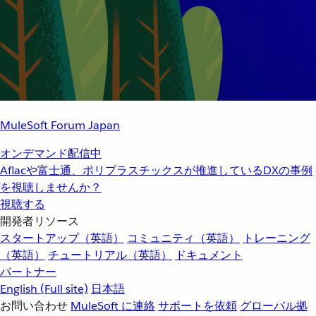
MuleSoft Forum Japan
オンデマンド配信中
Aflacや富士通、ポリプラスチックスが推進しているDXの事例
を視聴しませんか？
視聴する
開発者リソース
スタートアップ（英語）
コミュニティ（英語）
トレーニング
（英語）
チュートリアル（英語）
ドキュメント
パートナー
English
(Full site)
日本語
お問い合わせ
MuleSoft に連絡
サポートを依頼
グローバル拠