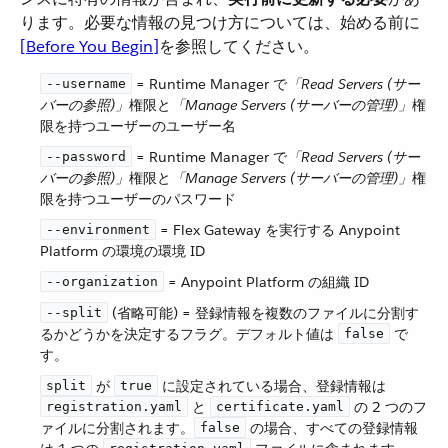
ります。必要な情報の見つけ方については、始める前に​
[Before You Begin]
​を参照してください。
​ = Runtime Manager で​
「Read Servers (サー
--username
バーの参照)」
​権限と​
「Manage Servers (サーバーの管理)」
​権
限を持つユーザーのユーザー名
​ = Runtime Manager で​
「Read Servers (サー
--password
バーの参照)」
​権限と​
「Manage Servers (サーバーの管理)」
​権
限を持つユーザーのパスワード
​ = Flex Gateway を実行する Anypoint
--environment
Platform の環境の環境 ID
​ = Anypoint Platform の組織 ID
--organization
​ (省略可能) = 登録情報を複数のファイルに分割す
--split
るかどうかを決定するフラグ。デフォルト値は ​
​ で
false
す。
​ が ​
​ に設定されている場合、登録情報は ​
split
true
​ と ​
​ の 2 つのフ
registration.yaml
certificate.yaml
ァイルに分割されます。​
​ の場合、すべての登録情報
false