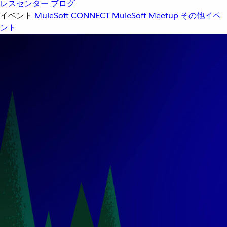
レスセンター
ブログ
イベント
MuleSoft CONNECT
MuleSoft Meetup
その他イベ
ント