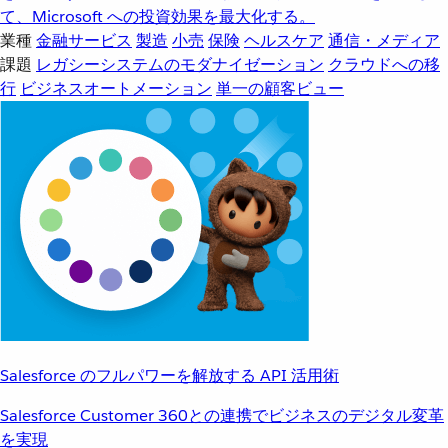
て、Microsoft への投資効果を最大化する。
業種
金融サービス
製造
小売
保険
ヘルスケア
通信・メディア
課題
レガシーシステムのモダナイゼーション
クラウドへの移
行
ビジネスオートメーション
単一の顧客ビュー
Salesforce のフルパワーを解放する API 活用術
Salesforce Customer 360との連携でビジネスのデジタル変革
を実現