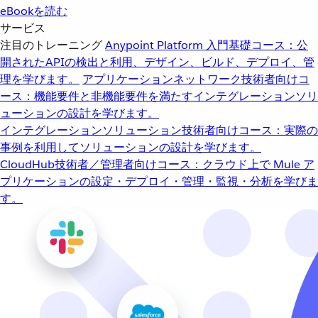
eBookを読む
サービス
注目のトレーニング
Anypoint Platform 入門
基礎コース：公
開されたAPIの検出と利用、デザイン、ビルド、デプロイ、管
理を学びます。
アプリケーションネットワーク
技術者向けコ
ース：機能要件と非機能要件を満たすインテグレーションソリ
ューションの設計を学びます。
インテグレーションソリューション
技術者向けコース：実際の
事例を利用してソリューションの設計を学びます。
CloudHub
技術者／管理者向けコース：クラウド上で Mule ア
プリケーションの設定・デプロイ・管理・監視・分析を学びま
す。