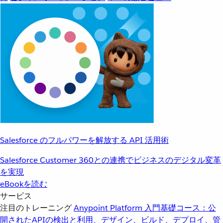
Salesforce のフルパワーを解放する API 活用術
Salesforce Customer 360との連携でビジネスのデジタル変革
を実現
eBookを読む
サービス
注目のトレーニング
Anypoint Platform 入門
基礎コース：公
開されたAPIの検出と利用、デザイン、ビルド、デプロイ、管