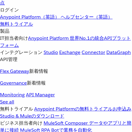
点
ログイン
Anypoint Platform（英語）
ヘルプセンター（英語）
無料トライアル
製品
IT担当者向け
Anypoint Platform
世界No.1の統合APIプラット
フォーム
インテグレーション
Studio
Exchange
Connector
DataGraph
API管理
Flex Gateway
新着情報
Governance
新着情報
Monitoring
API Manager
See all
無料トライアル
Anypoint Platformの無料トライアルお申込み
Studio & Muleのダウンロード
ビジネス担当者向け
MuleSoft Composer
データやアプリと簡
単に接続
MuleSoft RPA
Botで業務を自動化