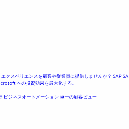
進化したエクスペリエンスを顧客や従業員に提供しませんか？
SAP
S
rosoft への投資効果を最大化する。
行
ビジネスオートメーション
単一の顧客ビュー