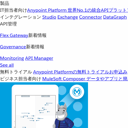
製品
IT担当者向け
Anypoint Platform
世界No.1の統合APIプラッ
インテグレーション
Studio
Exchange
Connector
DataGraph
API管理
Flex Gateway
新着情報
Governance
新着情報
Monitoring
API Manager
See all
無料トライアル
Anypoint Platformの無料トライアルお申込み
ビジネス担当者向け
MuleSoft Composer
データやアプリと簡