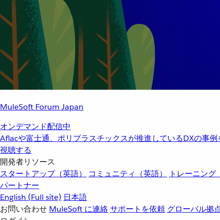
MuleSoft Forum Japan
オンデマンド配信中
Aflacや富士通、ポリプラスチックスが推進しているDXの事
視聴する
開発者リソース
スタートアップ（英語）
コミュニティ（英語）
トレーニング
パートナー
English
(Full site)
日本語
お問い合わせ
MuleSoft に連絡
サポートを依頼
グローバル拠