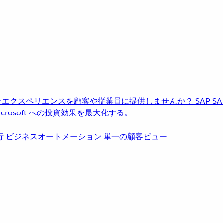
進化したエクスペリエンスを顧客や従業員に提供しませんか？
SAP
S
rosoft への投資効果を最大化する。
行
ビジネスオートメーション
単一の顧客ビュー