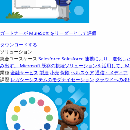
ガートナーが MuleSoft をリーダーとして評価
ダウンロードする
ソリューション
統合ユースケース
Salesforce
Salesforce 連携により、
み出す。
Microsoft
既存の接続ソリューションを活用して、Mic
業種
金融サービス
製造
小売
保険
ヘルスケア
通信・メディア
課題
レガシーシステムのモダナイゼーション
クラウドへの移