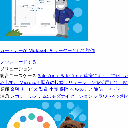
ガートナーが MuleSoft をリーダーとして評価
ダウンロードする
ソリューション
統合ユースケース
Salesforce
Salesforce 連携により、
み出す。
Microsoft
既存の接続ソリューションを活用して、Mic
業種
金融サービス
製造
小売
保険
ヘルスケア
通信・メディア
課題
レガシーシステムのモダナイゼーション
クラウドへの移