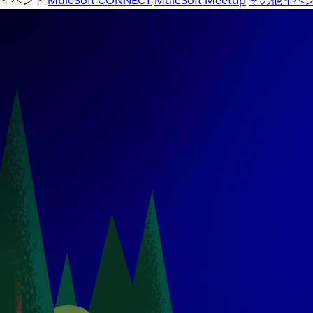
イベント
MuleSoft CONNECT
MuleSoft Meetup
その他イベ