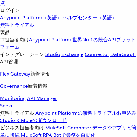
点
ログイン
Anypoint Platform（英語）
ヘルプセンター（英語）
無料トライアル
製品
IT担当者向け
Anypoint Platform
世界No.1の統合APIプラット
フォーム
インテグレーション
Studio
Exchange
Connector
DataGraph
API管理
Flex Gateway
新着情報
Governance
新着情報
Monitoring
API Manager
See all
無料トライアル
Anypoint Platformの無料トライアルお申込み
Studio & Muleのダウンロード
ビジネス担当者向け
MuleSoft Composer
データやアプリと簡
単に接続
MuleSoft RPA
Botで業務を自動化