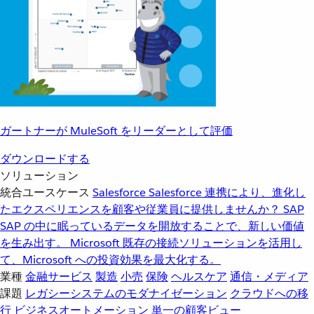
ガートナーが MuleSoft をリーダーとして評価
ダウンロードする
ソリューション
統合ユースケース
Salesforce
Salesforce 連携により、進化し
たエクスペリエンスを顧客や従業員に提供しませんか？
SAP
SAP の中に眠っているデータを開放することで、新しい価値
を生み出す。
Microsoft
既存の接続ソリューションを活用し
て、Microsoft への投資効果を最大化する。
業種
金融サービス
製造
小売
保険
ヘルスケア
通信・メディア
課題
レガシーシステムのモダナイゼーション
クラウドへの移
行
ビジネスオートメーション
単一の顧客ビュー