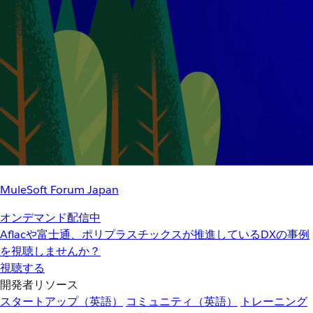
MuleSoft Forum Japan
オンデマンド配信中
Aflacや富士通、ポリプラスチックスが推進しているDXの事例
を視聴しませんか？
視聴する
開発者リソース
スタートアップ（英語）
コミュニティ（英語）
トレーニング