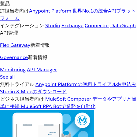
製品
IT担当者向け
Anypoint Platform
世界No.1の統合APIプラット
フォーム
インテグレーション
Studio
Exchange
Connector
DataGraph
API管理
Flex Gateway
新着情報
Governance
新着情報
Monitoring
API Manager
See all
無料トライアル
Anypoint Platformの無料トライアルお申込み
Studio & Muleのダウンロード
ビジネス担当者向け
MuleSoft Composer
データやアプリと簡
単に接続
MuleSoft RPA
Botで業務を自動化