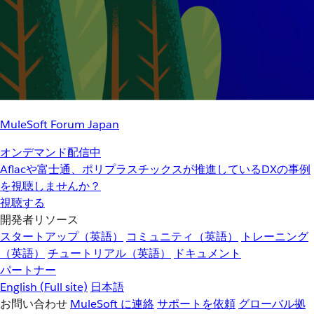
MuleSoft Forum Japan
オンデマンド配信中
Aflacや富士通、ポリプラスチックスが推進しているDXの事例
を視聴しませんか？
視聴する
開発者リソース
スタートアップ（英語）
コミュニティ（英語）
トレーニング
（英語）
チュートリアル（英語）
ドキュメント
パートナー
English
(Full site)
日本語
お問い合わせ
MuleSoft に連絡
サポートを依頼
グローバル拠