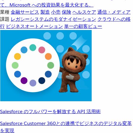
て、Microsoft への投資効果を最大化する。
業種
金融サービス
製造
小売
保険
ヘルスケア
通信・メディア
課題
レガシーシステムのモダナイゼーション
クラウドへの移
行
ビジネスオートメーション
単一の顧客ビュー
Salesforce のフルパワーを解放する API 活用術
Salesforce Customer 360との連携でビジネスのデジタル変革
を実現