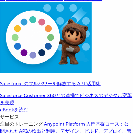
Salesforce のフルパワーを解放する API 活用術
Salesforce Customer 360との連携でビジネスのデジタル変革
を実現
eBookを読む
サービス
注目のトレーニング
Anypoint Platform 入門
基礎コース：公
開されたAPIの検出と利用、デザイン、ビルド、デプロイ、管