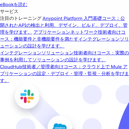
eBookを読む
サービス
注目のトレーニング
Anypoint Platform 入門
基礎コース：公
開されたAPIの検出と利用、デザイン、ビルド、デプロイ、管
理を学びます。
アプリケーションネットワーク
技術者向けコ
ース：機能要件と非機能要件を満たすインテグレーションソリ
ューションの設計を学びます。
インテグレーションソリューション
技術者向けコース：実際の
事例を利用してソリューションの設計を学びます。
CloudHub
技術者／管理者向けコース：クラウド上で Mule ア
プリケーションの設定・デプロイ・管理・監視・分析を学びま
す。