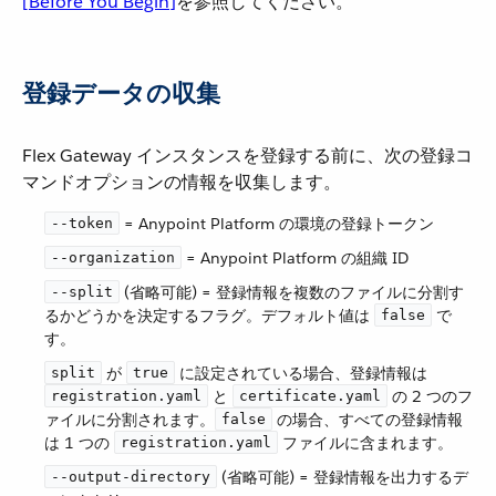
[Before You Begin]
​を参照してください。
登録データの収集
Flex Gateway インスタンスを登録する前に、次の登録コ
マンドオプションの情報を収集します。
​ = Anypoint Platform の環境の登録トークン
--token
​ = Anypoint Platform の組織 ID
--organization
​ (省略可能) = 登録情報を複数のファイルに分割す
--split
るかどうかを決定するフラグ。デフォルト値は ​
​ で
false
す。
​ が ​
​ に設定されている場合、登録情報は ​
split
true
​ と ​
​ の 2 つのフ
registration.yaml
certificate.yaml
ァイルに分割されます。​
​ の場合、すべての登録情報
false
は 1 つの ​
​ ファイルに含まれます。
registration.yaml
​ (省略可能) = 登録情報を出力するデ
--output-directory