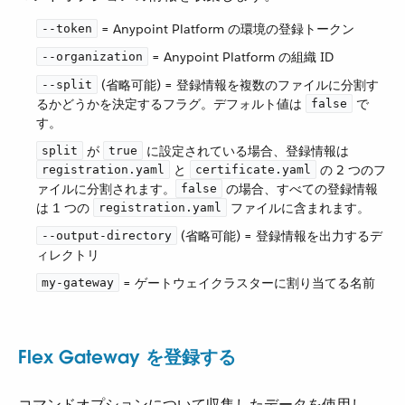
​ = Anypoint Platform の環境の登録トークン
--token
​ = Anypoint Platform の組織 ID
--organization
​ (省略可能) = 登録情報を複数のファイルに分割す
--split
るかどうかを決定するフラグ。デフォルト値は ​
​ で
false
す。
​ が ​
​ に設定されている場合、登録情報は ​
split
true
​ と ​
​ の 2 つのフ
registration.yaml
certificate.yaml
ァイルに分割されます。​
​ の場合、すべての登録情報
false
は 1 つの ​
​ ファイルに含まれます。
registration.yaml
​ (省略可能) = 登録情報を出力するデ
--output-directory
ィレクトリ
​ = ゲートウェイクラスターに割り当てる名前
my-gateway
Flex Gateway を登録する
コマンドオプションについて収集したデータを使用し