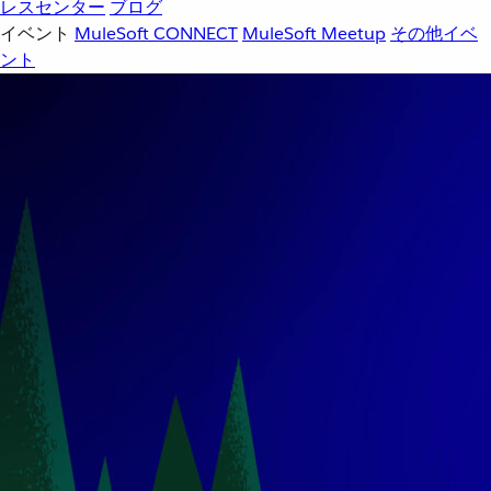
レスセンター
ブログ
イベント
MuleSoft CONNECT
MuleSoft Meetup
その他イベ
ント