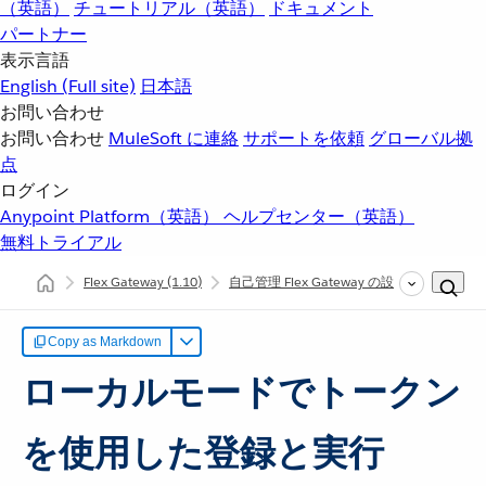
（英語）
チュートリアル（英語）
ドキュメント
パートナー
表示言語
English
(Full site)
日本語
お問い合わせ
お問い合わせ
MuleSoft に連絡
サポートを依頼
グローバル拠
点
ログイン
Anypoint Platform（英語）
ヘルプセンター（英語）
無料トライアル
Flex Gateway
(1.10)
自己管理 Flex Gateway の設定
ローカル
Copy as Markdown
ローカルモードでトークン
を使用した登録と実行