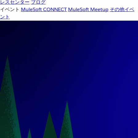
レスセンター
ブログ
イベント
MuleSoft CONNECT
MuleSoft Meetup
その他イベ
ント