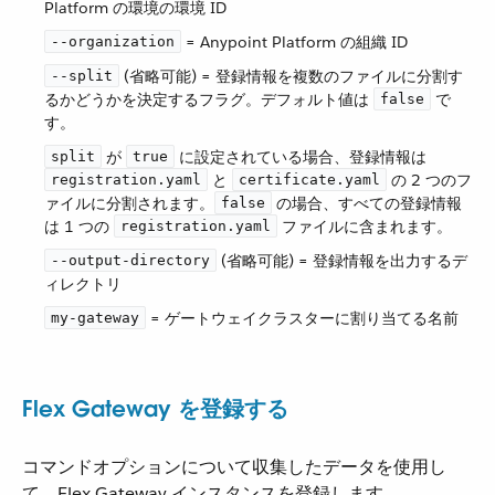
Platform の環境の環境 ID
​ = Anypoint Platform の組織 ID
--organization
​ (省略可能) = 登録情報を複数のファイルに分割す
--split
るかどうかを決定するフラグ。デフォルト値は ​
​ で
false
す。
​ が ​
​ に設定されている場合、登録情報は ​
split
true
​ と ​
​ の 2 つのフ
registration.yaml
certificate.yaml
ァイルに分割されます。​
​ の場合、すべての登録情報
false
は 1 つの ​
​ ファイルに含まれます。
registration.yaml
​ (省略可能) = 登録情報を出力するデ
--output-directory
ィレクトリ
​ = ゲートウェイクラスターに割り当てる名前
my-gateway
Flex Gateway を登録する
コマンドオプションについて収集したデータを使用し
て、Flex Gateway インスタンスを登録します。