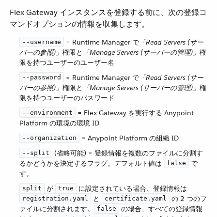
Flex Gateway インスタンスを登録する前に、次の登録コ
マンドオプションの情報を収集します。
​ = Runtime Manager で​
「Read Servers (サー
--username
バーの参照)」
​権限と​
「Manage Servers (サーバーの管理)」
​権
限を持つユーザーのユーザー名
​ = Runtime Manager で​
「Read Servers (サー
--password
バーの参照)」
​権限と​
「Manage Servers (サーバーの管理)」
​権
限を持つユーザーのパスワード
​ = Flex Gateway を実行する Anypoint
--environment
Platform の環境の環境 ID
​ = Anypoint Platform の組織 ID
--organization
​ (省略可能) = 登録情報を複数のファイルに分割す
--split
るかどうかを決定するフラグ。デフォルト値は ​
​ で
false
す。
​ が ​
​ に設定されている場合、登録情報は ​
split
true
​ と ​
​ の 2 つのフ
registration.yaml
certificate.yaml
ァイルに分割されます。​
​ の場合、すべての登録情報
false