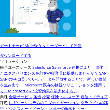
ガートナーが MuleSoft をリーダーとして評価
ダウンロードする
ソリューション
統合ユースケース
Salesforce
Salesforce 連携により、進化し
たエクスペリエンスを顧客や従業員に提供しませんか？
SAP
SAP の中に眠っているデータを開放することで、新しい価値
を生み出す。
Microsoft
既存の接続ソリューションを活用し
て、Microsoft への投資効果を最大化する。
業種
金融サービス
製造
小売
保険
ヘルスケア
通信・メディア
課題
レガシーシステムのモダナイゼーション
クラウドへの移
行
ビジネスオートメーション
単一の顧客ビュー