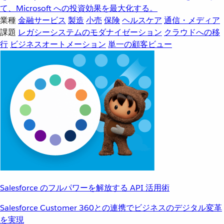
て、Microsoft への投資効果を最大化する。
業種
金融サービス
製造
小売
保険
ヘルスケア
通信・メディア
課題
レガシーシステムのモダナイゼーション
クラウドへの移
行
ビジネスオートメーション
単一の顧客ビュー
Salesforce のフルパワーを解放する API 活用術
Salesforce Customer 360との連携でビジネスのデジタル変革
を実現