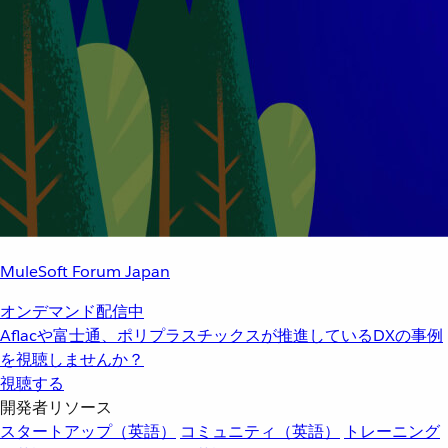
MuleSoft Forum Japan
オンデマンド配信中
Aflacや富士通、ポリプラスチックスが推進しているDXの事例
を視聴しませんか？
視聴する
開発者リソース
スタートアップ（英語）
コミュニティ（英語）
トレーニング