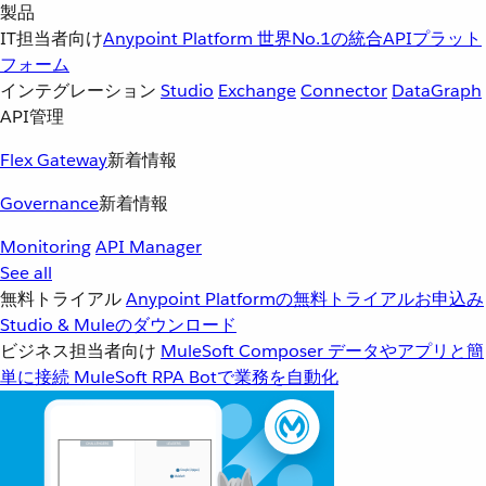
製品
IT担当者向け
Anypoint Platform
世界No.1の統合APIプラット
フォーム
インテグレーション
Studio
Exchange
Connector
DataGraph
API管理
Flex Gateway
新着情報
Governance
新着情報
Monitoring
API Manager
See all
無料トライアル
Anypoint Platformの無料トライアルお申込み
Studio & Muleのダウンロード
ビジネス担当者向け
MuleSoft Composer
データやアプリと簡
単に接続
MuleSoft RPA
Botで業務を自動化