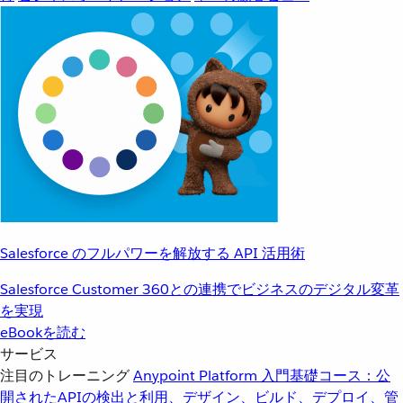
Salesforce のフルパワーを解放する API 活用術
Salesforce Customer 360との連携でビジネスのデジタル変革
を実現
eBookを読む
サービス
注目のトレーニング
Anypoint Platform 入門
基礎コース：公
開されたAPIの検出と利用、デザイン、ビルド、デプロイ、管