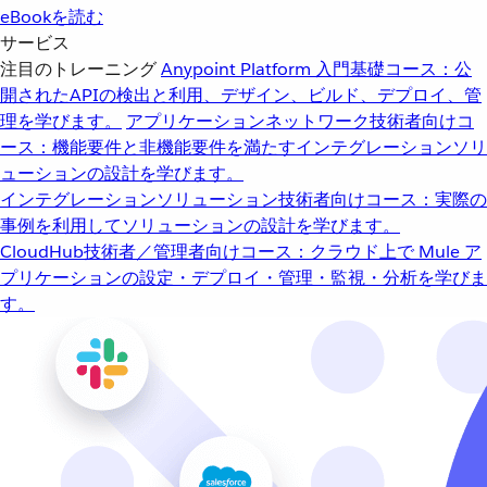
eBookを読む
サービス
注目のトレーニング
Anypoint Platform 入門
基礎コース：公
開されたAPIの検出と利用、デザイン、ビルド、デプロイ、管
理を学びます。
アプリケーションネットワーク
技術者向けコ
ース：機能要件と非機能要件を満たすインテグレーションソリ
ューションの設計を学びます。
インテグレーションソリューション
技術者向けコース：実際の
事例を利用してソリューションの設計を学びます。
CloudHub
技術者／管理者向けコース：クラウド上で Mule ア
プリケーションの設定・デプロイ・管理・監視・分析を学びま
す。