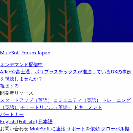
MuleSoft Forum Japan
オンデマンド配信中
Aflacや富士通、ポリプラスチックスが推進しているDXの事例
を視聴しませんか？
視聴する
開発者リソース
スタートアップ（英語）
コミュニティ（英語）
トレーニング
（英語）
チュートリアル（英語）
ドキュメント
パートナー
English
(Full site)
日本語
お問い合わせ
MuleSoft に連絡
サポートを依頼
グローバル拠