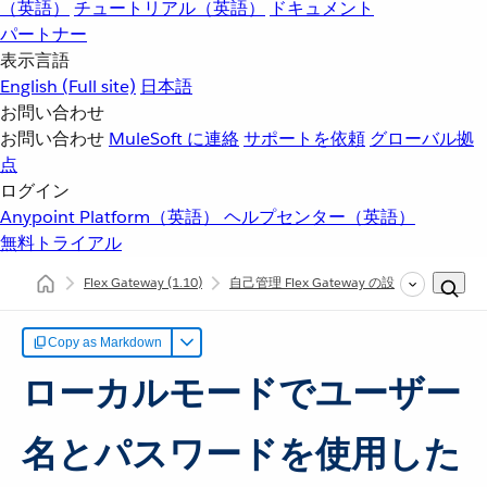
（英語）
チュートリアル（英語）
ドキュメント
パートナー
表示言語
English
(Full site)
日本語
お問い合わせ
お問い合わせ
MuleSoft に連絡
サポートを依頼
グローバル拠
点
ログイン
Anypoint Platform（英語）
ヘルプセンター（英語）
無料トライアル
Flex Gateway
(1.10)
自己管理 Flex Gateway の設定
ローカル
Copy as Markdown
ローカルモードでユーザー
名とパスワードを使用した