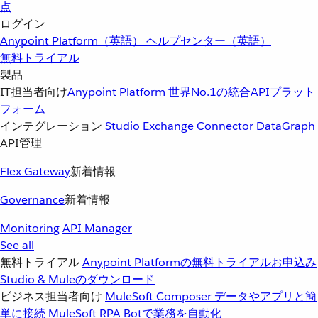
点
ログイン
Anypoint Platform（英語）
ヘルプセンター（英語）
無料トライアル
製品
IT担当者向け
Anypoint Platform
世界No.1の統合APIプラット
フォーム
インテグレーション
Studio
Exchange
Connector
DataGraph
API管理
Flex Gateway
新着情報
Governance
新着情報
Monitoring
API Manager
See all
無料トライアル
Anypoint Platformの無料トライアルお申込み
Studio & Muleのダウンロード
ビジネス担当者向け
MuleSoft Composer
データやアプリと簡
単に接続
MuleSoft RPA
Botで業務を自動化