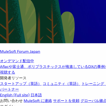
MuleSoft Forum Japan
オンデマンド配信中
Aflacや富士通、ポリプラスチックスが推進しているDXの事
視聴する
開発者リソース
スタートアップ（英語）
コミュニティ（英語）
トレーニング
パートナー
English
(Full site)
日本語
お問い合わせ
MuleSoft に連絡
サポートを依頼
グローバル拠