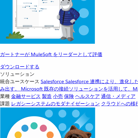
ガートナーが MuleSoft をリーダーとして評価
ダウンロードする
ソリューション
統合ユースケース
Salesforce
Salesforce 連携により、
み出す。
Microsoft
既存の接続ソリューションを活用して、Mic
業種
金融サービス
製造
小売
保険
ヘルスケア
通信・メディア
課題
レガシーシステムのモダナイゼーション
クラウドへの移