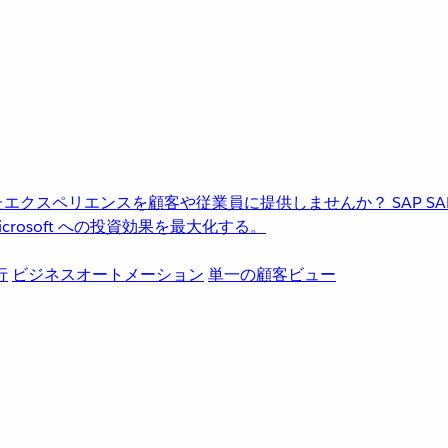
進化したエクスペリエンスを顧客や従業員に提供しませんか？
SAP
S
rosoft への投資効果を最大化する。
行
ビジネスオートメーション
単一の顧客ビュー