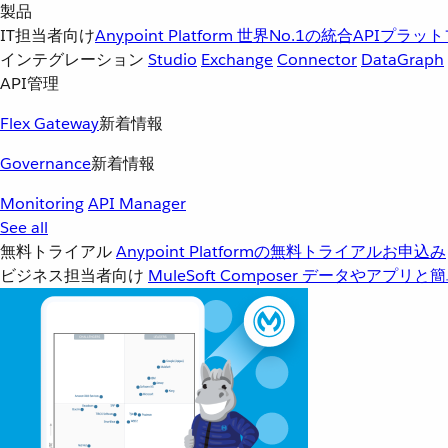
製品
IT担当者向け
Anypoint Platform
世界No.1の統合APIプラッ
インテグレーション
Studio
Exchange
Connector
DataGraph
API管理
Flex Gateway
新着情報
Governance
新着情報
Monitoring
API Manager
See all
無料トライアル
Anypoint Platformの無料トライアルお申込み
ビジネス担当者向け
MuleSoft Composer
データやアプリと簡