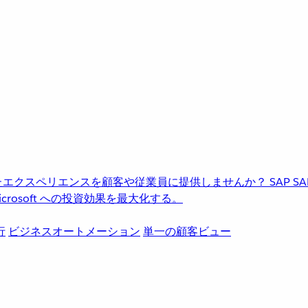
進化したエクスペリエンスを顧客や従業員に提供しませんか？
SAP
S
rosoft への投資効果を最大化する。
行
ビジネスオートメーション
単一の顧客ビュー