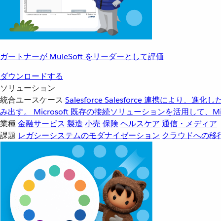
ガートナーが MuleSoft をリーダーとして評価
ダウンロードする
ソリューション
統合ユースケース
Salesforce
Salesforce 連携により、
み出す。
Microsoft
既存の接続ソリューションを活用して、Mic
業種
金融サービス
製造
小売
保険
ヘルスケア
通信・メディア
課題
レガシーシステムのモダナイゼーション
クラウドへの移