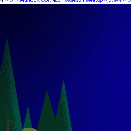
イベント
MuleSoft CONNECT
MuleSoft Meetup
その他イベ