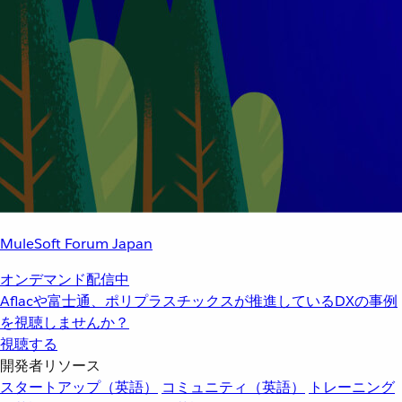
MuleSoft Forum Japan
オンデマンド配信中
Aflacや富士通、ポリプラスチックスが推進しているDXの事例
を視聴しませんか？
視聴する
開発者リソース
スタートアップ（英語）
コミュニティ（英語）
トレーニング