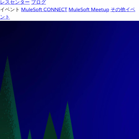
レスセンター
ブログ
イベント
MuleSoft CONNECT
MuleSoft Meetup
その他イベ
ント