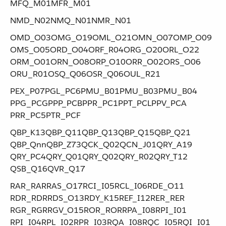
MFQ_M01​ ​MFR_M01
NMD_N02​ ​NMQ_N01​ ​NMR_N01
OMD_O03​ ​OMG_O19​ ​OML_O21​ ​OMN_O07​ ​OMP_O09​ ​
OMS_O05​ ​ORD_O04​ ​ORF_R04​ ​ORG_O20​ ​ORL_O22​ ​
ORM_O01​ ​ORN_O08​ ​ORP_O10​ ​ORR_O02​ ​ORS_O06​ ​
ORU_R01​ ​OSQ_Q06​ ​OSR_Q06​ ​OUL_R21
PEX_P07​ ​PGL_PC6​ ​PMU_B01​ ​PMU_B03​ ​PMU_B04​ ​
PPG_PCG​ ​PPP_PCB​ ​PPR_PC1​ ​PPT_PCL​ ​PPV_PCA​ ​
PRR_PC5​ ​PTR_PCF
QBP_K13​ ​QBP_Q11​ ​QBP_Q13​ ​QBP_Q15​ ​QBP_Q21​ ​
QBP_Q​nn ​QBP_Z73​ ​QCK_Q02​ ​QCN_J01​ ​QRY_A19​ ​
QRY_PC4​ ​QRY_Q01​ ​QRY_Q02​ ​QRY_R02​ ​QRY_T12​ ​
QSB_Q16​ ​QVR_Q17
RAR_RAR​ ​RAS_O17​ ​RCI_I05​ ​RCL_I06​ ​RDE_O11​ ​
RDR_RDR​ ​RDS_O13​ ​RDY_K15​ ​REF_I12​ ​RER_RER​ ​
RGR_RGR​ ​RGV_O15​ ​ROR_ROR​ ​RPA_I08​ ​RPI_I01​ ​
RPI_I04​ ​RPL_I02​ ​RPR_I03​ ​RQA_I08​ ​RQC_I05​ ​RQI_I01​ ​