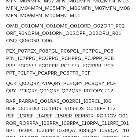
MFK_M05​ ​MFK_M07​ ​MFN_M01​ ​MFN_M02​ ​MFN_M03​ ​
MFN_M04​ ​MFN_M05​ ​MFN_M06​ ​MFN_M07​ ​MFN_M08​ ​
MFN_M09​ ​MFN_M10​ ​MFN_M11
OMD_O01​ ​OMN_O01​ ​OMS_O01​ ​ORD_O02​ ​ORF_R02​ ​
ORF_R04​ ​ORM_O01​ ​ORN_O02​ ​ORR_O02​ ​ORU_R01​ ​
OSQ_Q06​ ​OSR_Q06
PEX_P07​ ​PEX_P08​ ​PGL_PC6​ ​PGL_PC7​ ​PGL_PC8​ ​
PIN_I07​ ​PPG_PCG​ ​PPG_PCH​ ​PPG_PCJ​ ​PPP_PCB​ ​
PPP_PCC​ ​PPP_PCD​ ​PPR_PC1​ ​PPR_PC2​ ​PPR_PC3​ ​
PPT_PCL​ ​PPV_PCA​ ​PRR_PC5​ ​PTR_PCF
QCK_Q02​ ​QRY_A19​ ​QRY_PC4​ ​QRY_PC9​ ​QRY_PCE​ ​
QRY_PCK​ ​QRY_Q01​ ​QRY_Q02​ ​QRY_R02​ ​QRY_T12
RAR_RAR​ ​RAS_O01​ ​RAS_O02​ ​RCI_I05​ ​RCL_I06​ ​
RDE_O01​ ​RDO_O01​ ​RDR_RDR​ ​RDS_O01​ ​REF_I12​ ​
REF_I13​ ​REF_I14​ ​REF_I15​ ​RER_RER​ ​RGR_RGR​ ​RGV_O01​ ​
ROR_ROR​ ​RPA_I08​ ​RPA_I09​ ​RPA_I10​ ​RPA_I11​ ​RPI_I01​ ​
RPI_I04​ ​RPL_I02​ ​RPR_I03​ ​RQA_I08​ ​RQA_I09​ ​RQA_I10​ ​