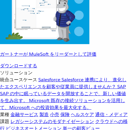
ガートナーが MuleSoft をリーダーとして評価
ダウンロードする
ソリューション
統合ユースケース
Salesforce
Salesforce 連携により、進化し
たエクスペリエンスを顧客や従業員に提供しませんか？
SAP
SAP の中に眠っているデータを開放することで、新しい価値
を生み出す。
Microsoft
既存の接続ソリューションを活用し
て、Microsoft への投資効果を最大化する。
業種
金融サービス
製造
小売
保険
ヘルスケア
通信・メディア
課題
レガシーシステムのモダナイゼーション
クラウドへの移
行
ビジネスオートメーション
単一の顧客ビュー