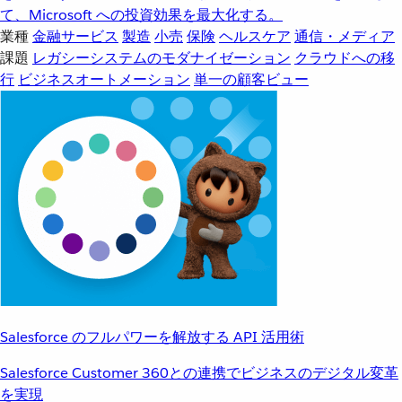
て、Microsoft への投資効果を最大化する。
業種
金融サービス
製造
小売
保険
ヘルスケア
通信・メディア
課題
レガシーシステムのモダナイゼーション
クラウドへの移
行
ビジネスオートメーション
単一の顧客ビュー
Salesforce のフルパワーを解放する API 活用術
Salesforce Customer 360との連携でビジネスのデジタル変革
を実現