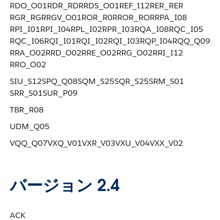
RDO_O01​ ​RDR_RDR​ ​RDS_O01​ ​REF_I12​ ​RER_RER​ ​
RGR_RGR​ ​RGV_O01​ ​ROR_R0R​ ​ROR_ROR​ ​RPA_I08​ ​
RPI_I01​ ​RPI_I04​ ​RPL_I02​ ​RPR_I03​ ​RQA_I08​ ​RQC_I05​ ​
RQC_I06​ ​RQI_I01​ ​RQI_I02​ ​RQI_I03​ ​RQP_I04​ ​RQQ_Q09​ ​
RRA_O02​ ​RRD_O02​ ​RRE_O02​ ​RRG_O02​ ​RRI_I12​ ​
RRO_O02
SIU_S12​ ​SPQ_Q08​ ​SQM_S25​ ​SQR_S25​ ​SRM_S01​ ​
SRR_S01​ ​SUR_P09
TBR_R08
UDM_Q05
VQQ_Q07​ ​VXQ_V01​ ​VXR_V03​ ​VXU_V04​ ​VXX_V02
バージョン 2.4
ACK