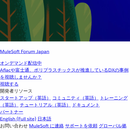
MuleSoft Forum Japan
オンデマンド配信中
Aflacや富士通、ポリプラスチックスが推進しているDXの事例
を視聴しませんか？
視聴する
開発者リソース
スタートアップ（英語）
コミュニティ（英語）
トレーニング
（英語）
チュートリアル（英語）
ドキュメント
パートナー
English
(Full site)
日本語
お問い合わせ
MuleSoft に連絡
サポートを依頼
グローバル拠