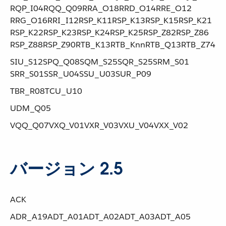
RQP_I04​ ​RQQ_Q09​ ​RRA_O18​ ​RRD_O14​ ​RRE_O12​ ​
RRG_O16​ ​RRI_I12​ ​RSP_K11​ ​RSP_K13​ ​RSP_K15​ ​RSP_K21​ ​
RSP_K22​ ​RSP_K23​ ​RSP_K24​ ​RSP_K25​ ​RSP_Z82​ ​RSP_Z86​ ​
RSP_Z88​ ​RSP_Z90​ ​RTB_K13​ ​RTB_K​nn ​RTB_Q13​ ​RTB_Z74
SIU_S12​ ​SPQ_Q08​ ​SQM_S25​ ​SQR_S25​ ​SRM_S01​ ​
SRR_S01​ ​SSR_U04​ ​SSU_U03​ ​SUR_P09
TBR_R08​ ​TCU_U10
UDM_Q05
VQQ_Q07​ ​VXQ_V01​ ​VXR_V03​ ​VXU_V04​ ​VXX_V02
バージョン 2.5
ACK
ADR_A19​ ​ADT_A01​ ​ADT_A02​ ​ADT_A03​ ​ADT_A05​ ​