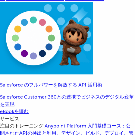
Salesforce のフルパワーを解放する API 活用術
Salesforce Customer 360との連携でビジネスのデジタル変革
を実現
eBookを読む
サービス
注目のトレーニング
Anypoint Platform 入門
基礎コース：公
開されたAPIの検出と利用、デザイン、ビルド、デプロイ、管