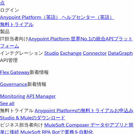
点
ログイン
Anypoint Platform（英語）
ヘルプセンター（英語）
無料トライアル
製品
IT担当者向け
Anypoint Platform
世界No.1の統合APIプラット
フォーム
インテグレーション
Studio
Exchange
Connector
DataGraph
API管理
Flex Gateway
新着情報
Governance
新着情報
Monitoring
API Manager
See all
無料トライアル
Anypoint Platformの無料トライアルお申込み
Studio & Muleのダウンロード
ビジネス担当者向け
MuleSoft Composer
データやアプリと簡
単に接続
MuleSoft RPA
Botで業務を自動化