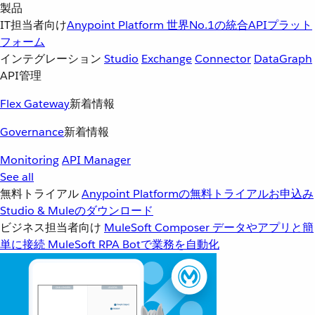
製品
IT担当者向け
Anypoint Platform
世界No.1の統合APIプラット
フォーム
インテグレーション
Studio
Exchange
Connector
DataGraph
API管理
Flex Gateway
新着情報
Governance
新着情報
Monitoring
API Manager
See all
無料トライアル
Anypoint Platformの無料トライアルお申込み
Studio & Muleのダウンロード
ビジネス担当者向け
MuleSoft Composer
データやアプリと簡
単に接続
MuleSoft RPA
Botで業務を自動化