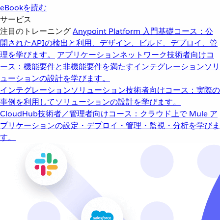
eBookを読む
サービス
注目のトレーニング
Anypoint Platform 入門
基礎コース：公
開されたAPIの検出と利用、デザイン、ビルド、デプロイ、管
理を学びます。
アプリケーションネットワーク
技術者向けコ
ース：機能要件と非機能要件を満たすインテグレーションソリ
ューションの設計を学びます。
インテグレーションソリューション
技術者向けコース：実際の
事例を利用してソリューションの設計を学びます。
CloudHub
技術者／管理者向けコース：クラウド上で Mule ア
プリケーションの設定・デプロイ・管理・監視・分析を学びま
す。