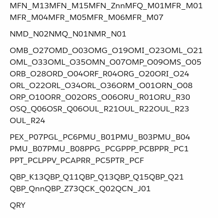
MFN_M13​ ​MFN_M15​ ​MFN_Z​nn ​MFQ_M01​ ​MFR_M01​ ​
MFR_M04​ ​MFR_M05​ ​MFR_M06​ ​MFR_M07
NMD_N02​ ​NMQ_N01​ ​NMR_N01
OMB_O27​ ​OMD_O03​ ​OMG_O19​ ​OMI_O23​ ​OML_O21​ ​
OML_O33​ ​OML_O35​ ​OMN_O07​ ​OMP_O09​ ​OMS_O05​ ​
ORB_O28​ ​ORD_O04​ ​ORF_R04​ ​ORG_O20​ ​ORI_O24​ ​
ORL_O22​ ​ORL_O34​ ​ORL_O36​ ​ORM_O01​ ​ORN_O08​ ​
ORP_O10​ ​ORR_O02​ ​ORS_O06​ ​ORU_R01​ ​ORU_R30​ ​
OSQ_Q06​ ​OSR_Q06​ ​OUL_R21​ ​OUL_R22​ ​OUL_R23​ ​
OUL_R24
PEX_P07​ ​PGL_PC6​ ​PMU_B01​ ​PMU_B03​ ​PMU_B04​ ​
PMU_B07​ ​PMU_B08​ ​PPG_PCG​ ​PPP_PCB​ ​PPR_PC1​ ​
PPT_PCL​ ​PPV_PCA​ ​PRR_PC5​ ​PTR_PCF
QBP_K13​ ​QBP_Q11​ ​QBP_Q13​ ​QBP_Q15​ ​QBP_Q21​ ​
QBP_Q​nn ​QBP_Z73​ ​QCK_Q02​ ​QCN_J01
QRY