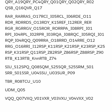
QRY_A19​ ​QRY_PC4​ ​QRY_Q01​ ​QRY_Q02​ ​QRY_R02​ ​
QSB_Q16​ ​QVR_Q17
RAR_RAR​ ​RAS_O17​ ​RCI_I05​ ​RCL_I06​ ​RDE_O11​ ​
RDR_RDR​ ​RDS_O13​ ​RDY_K15​ ​REF_I12​ ​RER_RER​ ​
RGR_RGR​ ​RGV_O15​ ​ROR_ROR​ ​RPA_I08​ ​RPI_I01​ ​
RPI_I04​ ​RPL_I02​ ​RPR_I03​ ​RQA_I08​ ​RQC_I05​ ​RQI_I01​ ​
RQP_I04​ ​RQQ_Q09​ ​RRA_O18​ ​RRD_O14​ ​RRE_O12​ ​
RRG_O16​ ​RRI_I12​ ​RSP_K11​ ​RSP_K21​ ​RSP_K23​ ​RSP_K25​ ​
RSP_K31​ ​RSP_Q11​ ​RSP_Z82​ ​RSP_Z86​ ​RSP_Z88​ ​RSP_Z90​ ​
RTB_K13​ ​RTB_K​nn ​RTB_Z74
SIU_S12​ ​SPQ_Q08​ ​SQM_S25​ ​SQR_S25​ ​SRM_S01​ ​
SRR_S01​ ​SSR_U04​ ​SSU_U03​ ​SUR_P09
TBR_R08​ ​TCU_U10
UDM_Q05
VQQ_Q07​ ​VXQ_V01​ ​VXR_V03​ ​VXU_V04​ ​VXX_V02