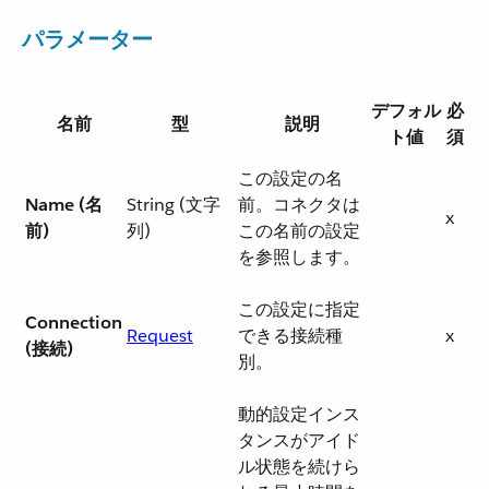
パラメーター
デフォル
必
名前
型
説明
ト値
須
この設定の名
Name (名
String (文字
前。コネクタは
x
前)
列)
この名前の設定
を参照します。
この設定に指定
Connection
Request
できる接続種
x
(接続)
別。
動的設定インス
タンスがアイド
ル状態を続けら