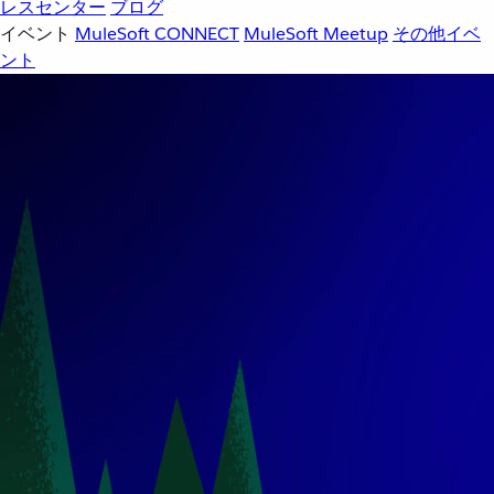
レスセンター
ブログ
イベント
MuleSoft CONNECT
MuleSoft Meetup
その他イベ
ント