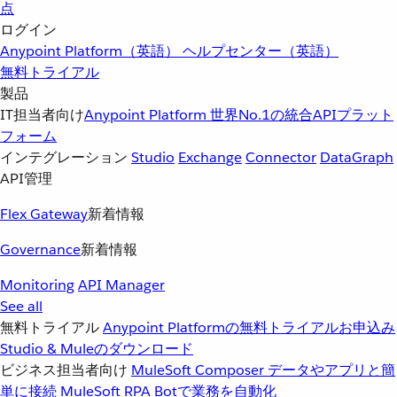
点
ログイン
Anypoint Platform（英語）
ヘルプセンター（英語）
無料トライアル
製品
IT担当者向け
Anypoint Platform
世界No.1の統合APIプラット
フォーム
インテグレーション
Studio
Exchange
Connector
DataGraph
API管理
Flex Gateway
新着情報
Governance
新着情報
Monitoring
API Manager
See all
無料トライアル
Anypoint Platformの無料トライアルお申込み
Studio & Muleのダウンロード
ビジネス担当者向け
MuleSoft Composer
データやアプリと簡
単に接続
MuleSoft RPA
Botで業務を自動化