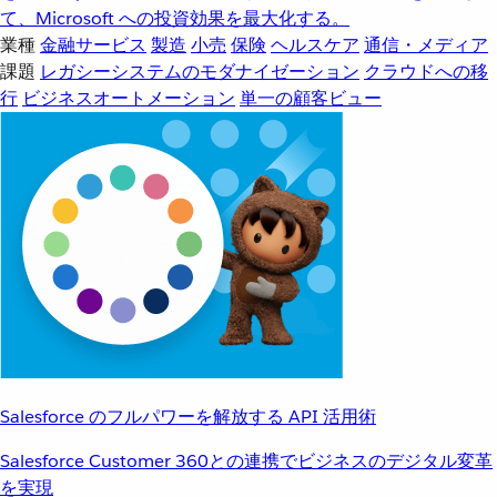
て、Microsoft への投資効果を最大化する。
業種
金融サービス
製造
小売
保険
ヘルスケア
通信・メディア
課題
レガシーシステムのモダナイゼーション
クラウドへの移
行
ビジネスオートメーション
単一の顧客ビュー
Salesforce のフルパワーを解放する API 活用術
Salesforce Customer 360との連携でビジネスのデジタル変革
を実現