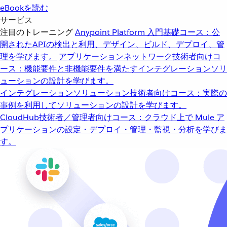
eBookを読む
サービス
注目のトレーニング
Anypoint Platform 入門
基礎コース：公
開されたAPIの検出と利用、デザイン、ビルド、デプロイ、管
理を学びます。
アプリケーションネットワーク
技術者向けコ
ース：機能要件と非機能要件を満たすインテグレーションソリ
ューションの設計を学びます。
インテグレーションソリューション
技術者向けコース：実際の
事例を利用してソリューションの設計を学びます。
CloudHub
技術者／管理者向けコース：クラウド上で Mule ア
プリケーションの設定・デプロイ・管理・監視・分析を学びま
す。