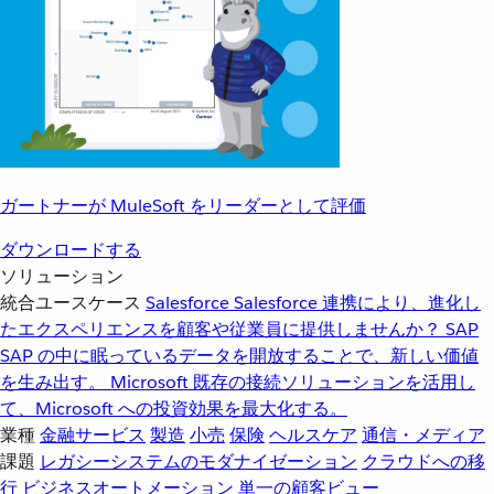
ガートナーが MuleSoft をリーダーとして評価
ダウンロードする
ソリューション
統合ユースケース
Salesforce
Salesforce 連携により、進化し
たエクスペリエンスを顧客や従業員に提供しませんか？
SAP
SAP の中に眠っているデータを開放することで、新しい価値
を生み出す。
Microsoft
既存の接続ソリューションを活用し
て、Microsoft への投資効果を最大化する。
業種
金融サービス
製造
小売
保険
ヘルスケア
通信・メディア
課題
レガシーシステムのモダナイゼーション
クラウドへの移
行
ビジネスオートメーション
単一の顧客ビュー