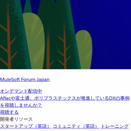
MuleSoft Forum Japan
オンデマンド配信中
Aflacや富士通、ポリプラスチックスが推進しているDXの事例
を視聴しませんか？
視聴する
開発者リソース
スタートアップ（英語）
コミュニティ（英語）
トレーニング