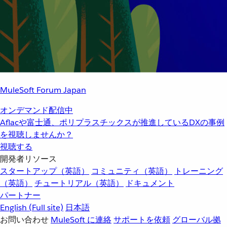
MuleSoft Forum Japan
オンデマンド配信中
Aflacや富士通、ポリプラスチックスが推進しているDXの事例
を視聴しませんか？
視聴する
開発者リソース
スタートアップ（英語）
コミュニティ（英語）
トレーニング
（英語）
チュートリアル（英語）
ドキュメント
パートナー
English
(Full site)
日本語
お問い合わせ
MuleSoft に連絡
サポートを依頼
グローバル拠