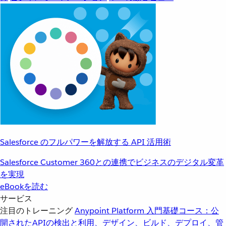
Salesforce のフルパワーを解放する API 活用術
Salesforce Customer 360との連携でビジネスのデジタル変革
を実現
eBookを読む
サービス
注目のトレーニング
Anypoint Platform 入門
基礎コース：公
開されたAPIの検出と利用、デザイン、ビルド、デプロイ、管