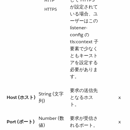
HTTP
が設定されて
HTTPS
いる場合、ユ
ーザーはこの
listener-
config の
tls:context 子
要素で少なく
ともキースト
アを設定する
必要がありま
す。
要求の送信先
String (文字
Host (ホスト)
となるホス
x
列)
ト。
Number (数
要求が受信さ
Port (ポート)
x
値)
れるポート。