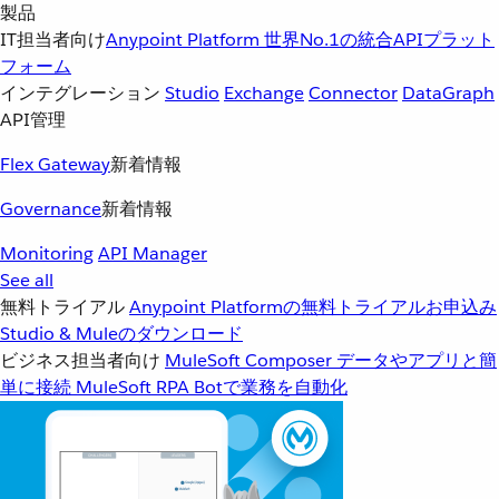
製品
IT担当者向け
Anypoint Platform
世界No.1の統合APIプラット
フォーム
インテグレーション
Studio
Exchange
Connector
DataGraph
API管理
Flex Gateway
新着情報
Governance
新着情報
Monitoring
API Manager
See all
無料トライアル
Anypoint Platformの無料トライアルお申込み
Studio & Muleのダウンロード
ビジネス担当者向け
MuleSoft Composer
データやアプリと簡
単に接続
MuleSoft RPA
Botで業務を自動化