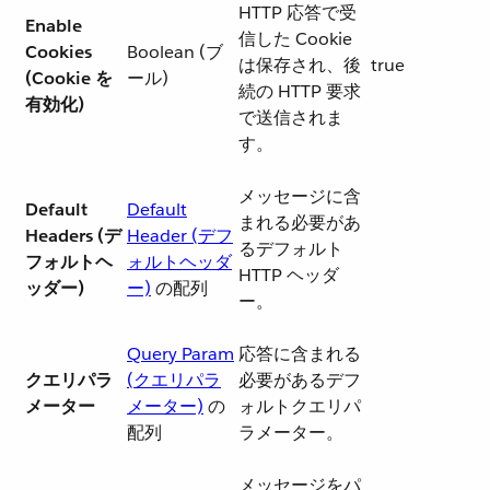
HTTP 応答で受
Enable
信した Cookie
Cookies
Boolean (ブ
は保存され、後
true
(Cookie を
ール)
続の HTTP 要求
有効化)
で送信されま
す。
メッセージに含
Default
Default
まれる必要があ
Headers (デ
Header (デフ
るデフォルト
フォルトヘ
ォルトヘッダ
HTTP ヘッダ
ッダー)
ー)
​ の配列
ー。
Query Param
応答に含まれる
クエリパラ
(クエリパラ
必要があるデフ
メーター
メーター)
​ の
ォルトクエリパ
配列
ラメーター。
メッセージをパ