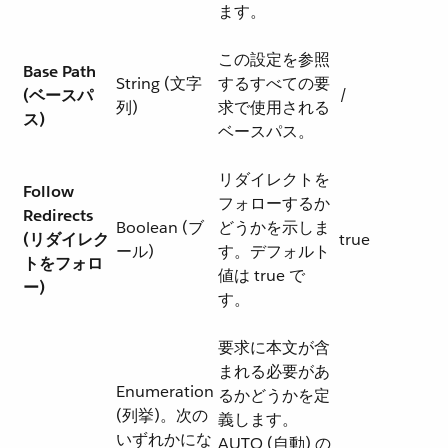
ます。
この設定を参照
Base Path
String (文字
するすべての要
(ベースパ
/
列)
求で使用される
ス)
ベースパス。
リダイレクトを
Follow
フォローするか
Redirects
Boolean (ブ
どうかを示しま
(リダイレク
true
ール)
す。デフォルト
トをフォロ
値は true で
ー)
す。
要求に本文が含
まれる必要があ
Enumeration
るかどうかを定
(列挙)。次の
義します。
いずれかにな
AUTO (自動) の