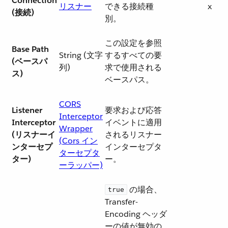
Connection
リスナー
できる接続種
x
(接続)
別。
この設定を参照
Base Path
String (文字
するすべての要
(ベースパ
列)
求で使用される
ス)
ベースパス。
CORS
Listener
要求および応答
Interceptor
Interceptor
イベントに適用
Wrapper
(リスナーイ
されるリスナー
(Cors イン
ンターセプ
インターセプタ
ターセプタ
ター)
ー。
ーラッパー)
​ の場合、
true
Transfer-
Encoding ヘッダ
ーの値が無効の