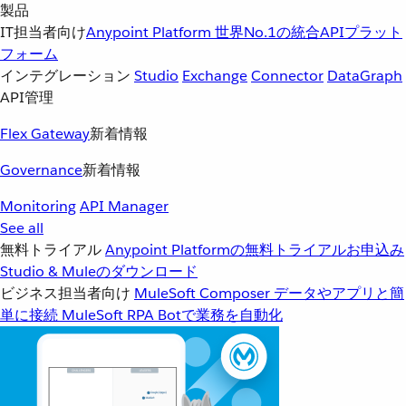
製品
IT担当者向け
Anypoint Platform
世界No.1の統合APIプラット
フォーム
インテグレーション
Studio
Exchange
Connector
DataGraph
API管理
Flex Gateway
新着情報
Governance
新着情報
Monitoring
API Manager
See all
無料トライアル
Anypoint Platformの無料トライアルお申込み
Studio & Muleのダウンロード
ビジネス担当者向け
MuleSoft Composer
データやアプリと簡
単に接続
MuleSoft RPA
Botで業務を自動化