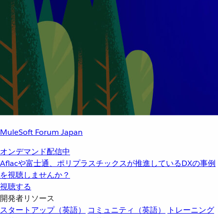
MuleSoft Forum Japan
オンデマンド配信中
Aflacや富士通、ポリプラスチックスが推進しているDXの事例
を視聴しませんか？
視聴する
開発者リソース
スタートアップ（英語）
コミュニティ（英語）
トレーニング