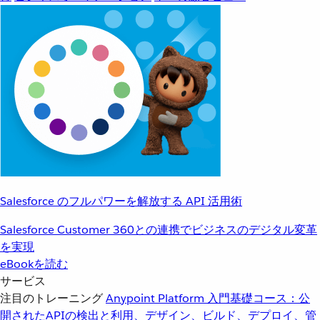
Salesforce のフルパワーを解放する API 活用術
Salesforce Customer 360との連携でビジネスのデジタル変革
を実現
eBookを読む
サービス
注目のトレーニング
Anypoint Platform 入門
基礎コース：公
開されたAPIの検出と利用、デザイン、ビルド、デプロイ、管