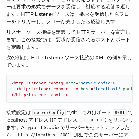
ーは要求の形式でデータを受信し、対応する応答を返し
ます。HTTP ​
Listener
​ ソースは、要求を受信したらフロ
ーをトリガーし、フローが完了したら応答します。
リスナーソース接続を定義して HTTP サーバーを宣言し
ます。この接続では、要求が受信されるホストとポート
を定義します。
次の例は、HTTP ​
Listener
​ ソース接続の XML の例を示し
ています。
<
http:listener-config
name
=
"serverConfig"
>
<
http:listener-connection
host
=
"localhost"
port
=
"
</
http:listener-config
>
接続設定は ​
​ です。これはポート ​
​ で
serverConfig
8081
localhost アドレス (IP アドレス ​
​) をリスンし
127.0.0.1
ます。Anypoint Studio でサーバーをセットアップした
ら、​
​ URL でこのサーバーにア
http://localhost:8081