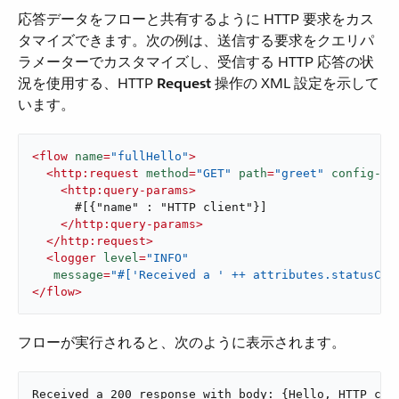
応答データをフローと共有するように HTTP 要求をカス
タマイズできます。次の例は、送信する要求をクエリパ
ラメーターでカスタマイズし、受信する HTTP 応答の状
況を使用する、HTTP ​
Request
​ 操作の XML 設定を示して
います。
<
flow
name
=
"fullHello"
>
<
http:request
method
=
"GET"
path
=
"greet"
config-re
<
http:query-params
>
      #[{"name" : "HTTP client"}]

</
http:query-params
>
</
http:request
>
<
logger
level
=
"INFO"
message
=
"#['Received a ' ++ attributes.statusCod
</
flow
>
フローが実行されると、次のように表示されます。
Received a 200 response with body: {Hello, HTTP cli