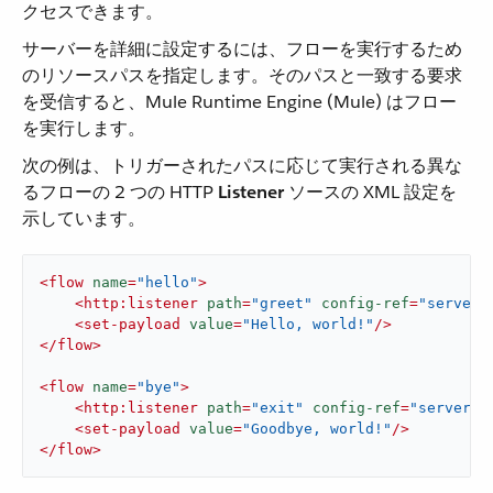
クセスできます。
サーバーを詳細に設定するには、フローを実行するため
のリソースパスを指定します。そのパスと一致する要求
を受信すると、Mule Runtime Engine (Mule) はフロー
を実行します。
次の例は、トリガーされたパスに応じて実行される異な
るフローの 2 つの HTTP ​
Listener
​ ソースの XML 設定を
示しています。
<
flow
name
=
"hello"
>
<
http:listener
path
=
"greet"
config-ref
=
"serverC
<
set-payload
value
=
"Hello, world!"
/>
</
flow
>
<
flow
name
=
"bye"
>
<
http:listener
path
=
"exit"
config-ref
=
"serverCo
<
set-payload
value
=
"Goodbye, world!"
/>
</
flow
>