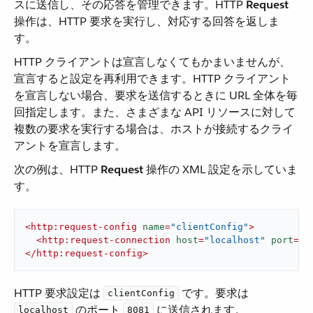
スに送信し、その応答を管理できます。HTTP ​
Request
操作は、HTTP 要求を実行し、対応する回答を返しま
す。
HTTP クライアントは宣言しなくてもかまいませんが、
宣言すると設定を再利用できます。HTTP クライアント
を宣言しない場合、要求を送信するときに URL 全体を毎
回指定します。また、さまざまな API リソースに対して
複数の要求を実行する場合は、ホストが接続するクライ
アントを宣言します。
次の例は、HTTP ​
Request
​ 操作の XML 設定を示していま
す。
<
http:request-config
name
=
"clientConfig"
>
<
http:request-connection
host
=
"localhost"
port
=
"8
</
http:request-config
>
HTTP 要求設定は ​
​ です。要求は ​
clientConfig
​ のポート ​
​ に送信されます。
localhost
8081