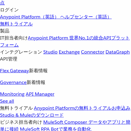
点
ログイン
Anypoint Platform（英語）
ヘルプセンター（英語）
無料トライアル
製品
IT担当者向け
Anypoint Platform
世界No.1の統合APIプラット
フォーム
インテグレーション
Studio
Exchange
Connector
DataGraph
API管理
Flex Gateway
新着情報
Governance
新着情報
Monitoring
API Manager
See all
無料トライアル
Anypoint Platformの無料トライアルお申込み
Studio & Muleのダウンロード
ビジネス担当者向け
MuleSoft Composer
データやアプリと簡
単に接続
MuleSoft RPA
Botで業務を自動化