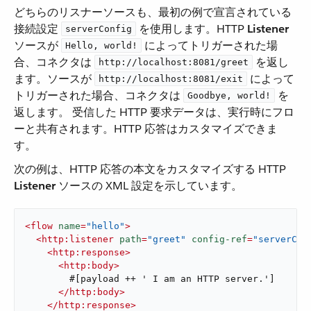
どちらのリスナーソースも、最初の例で宣言されている
接続設定 ​
​ を使用します。HTTP ​
Listener
serverConfig
ソースが ​
​ によってトリガーされた場
Hello, world!
合、コネクタは ​
​ を返し
http://localhost:8081/greet
ます。ソースが ​
​ によって
http://localhost:8081/exit
トリガーされた場合、コネクタは ​
​ を
Goodbye, world!
返します。 受信した HTTP 要求データは、実行時にフロ
ーと共有されます。HTTP 応答はカスタマイズできま
す。
次の例は、HTTP 応答の本文をカスタマイズする HTTP ​
Listener
​ ソースの XML 設定を示しています。
<
flow
name
=
"hello"
>
<
http:listener
path
=
"greet"
config-ref
=
"serverCon
<
http:response
>
<
http:body
>
        #[payload ++ ' I am an HTTP server.']

</
http:body
>
</
http:response
>