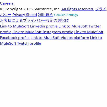
Careers
© Copyright 2025
Salesforce, Inc.
All rights reserved.
プライ
バシー
Privacy Shield
利用規約
Cookies Settings
お客様によるプライバシー設定の選択肢
Link to MuleSoft Linkedin profile
Link to MuleSoft Twitter
profile
Link to MuleSoft Instagram profile
Link to MuleSoft
Facebook profile
Link to MuleSoft Videos platform
Link to
MuleSoft Twitch profile