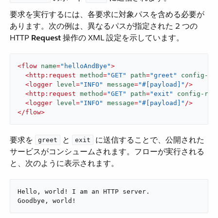
要求を実行するには、各要求に対象パスを含める必要が
あります。次の例は、異なるパスが指定された 2 つの
HTTP ​
Request
​ 操作の XML 設定を示しています。
<
flow
name
=
"helloAndBye"
>
<
http:request
method
=
"GET"
path
=
"greet"
config-re
<
logger
level
=
"INFO"
message
=
"#[payload]"
/>
<
http:request
method
=
"GET"
path
=
"exit"
config-ref
<
logger
level
=
"INFO"
message
=
"#[payload]"
/>
</
flow
>
要求を ​
​ と ​
​ に送信することで、公開された
greet
exit
サービスがコンシュームされます。フローが実行される
と、次のように表示されます。
Hello, world! I am an HTTP server.

Goodbye, world!