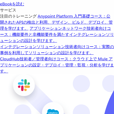
eBookを読む
サービス
注目のトレーニング
Anypoint Platform 入門
基礎コース：公
開されたAPIの検出と利用、デザイン、ビルド、デプロイ、管
理を学びます。
アプリケーションネットワーク
技術者向けコ
ース：機能要件と非機能要件を満たすインテグレーションソリ
ューションの設計を学びます。
インテグレーションソリューション
技術者向けコース：実際の
事例を利用してソリューションの設計を学びます。
CloudHub
技術者／管理者向けコース：クラウド上で Mule ア
プリケーションの設定・デプロイ・管理・監視・分析を学びま
す。