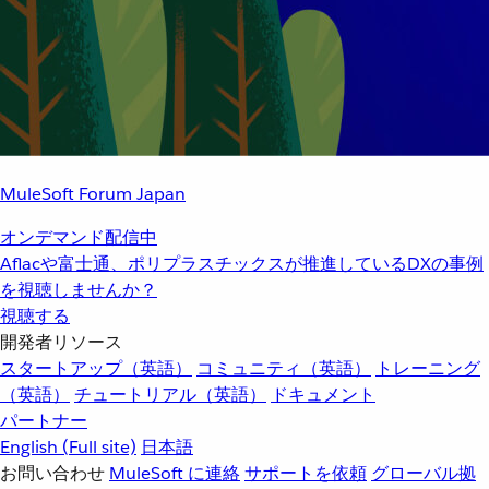
MuleSoft Forum Japan
オンデマンド配信中
Aflacや富士通、ポリプラスチックスが推進しているDXの事例
を視聴しませんか？
視聴する
開発者リソース
スタートアップ（英語）
コミュニティ（英語）
トレーニング
（英語）
チュートリアル（英語）
ドキュメント
パートナー
English
(Full site)
日本語
お問い合わせ
MuleSoft に連絡
サポートを依頼
グローバル拠