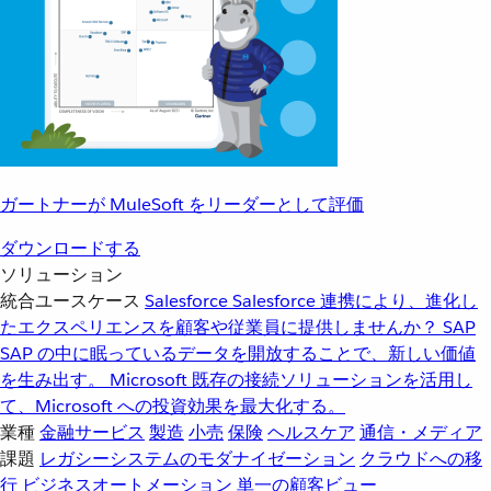
ガートナーが MuleSoft をリーダーとして評価
ダウンロードする
ソリューション
統合ユースケース
Salesforce
Salesforce 連携により、進化し
たエクスペリエンスを顧客や従業員に提供しませんか？
SAP
SAP の中に眠っているデータを開放することで、新しい価値
を生み出す。
Microsoft
既存の接続ソリューションを活用し
て、Microsoft への投資効果を最大化する。
業種
金融サービス
製造
小売
保険
ヘルスケア
通信・メディア
課題
レガシーシステムのモダナイゼーション
クラウドへの移
行
ビジネスオートメーション
単一の顧客ビュー