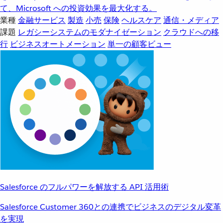
て、Microsoft への投資効果を最大化する。
業種
金融サービス
製造
小売
保険
ヘルスケア
通信・メディア
課題
レガシーシステムのモダナイゼーション
クラウドへの移
行
ビジネスオートメーション
単一の顧客ビュー
Salesforce のフルパワーを解放する API 活用術
Salesforce Customer 360との連携でビジネスのデジタル変革
を実現