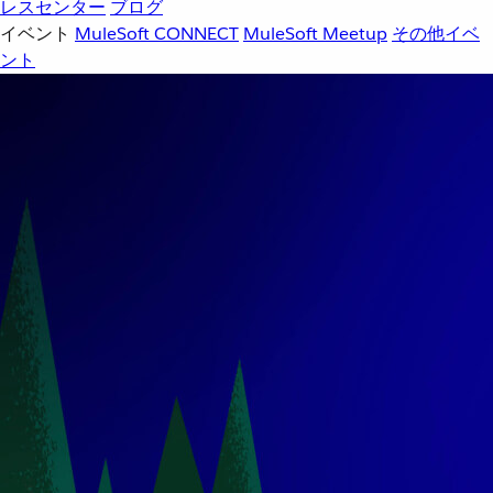
レスセンター
ブログ
イベント
MuleSoft CONNECT
MuleSoft Meetup
その他イベ
ント