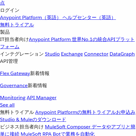
点
ログイン
Anypoint Platform（英語）
ヘルプセンター（英語）
無料トライアル
製品
IT担当者向け
Anypoint Platform
世界No.1の統合APIプラット
フォーム
インテグレーション
Studio
Exchange
Connector
DataGraph
API管理
Flex Gateway
新着情報
Governance
新着情報
Monitoring
API Manager
See all
無料トライアル
Anypoint Platformの無料トライアルお申込み
Studio & Muleのダウンロード
ビジネス担当者向け
MuleSoft Composer
データやアプリと簡
単に接続
MuleSoft RPA
Botで業務を自動化