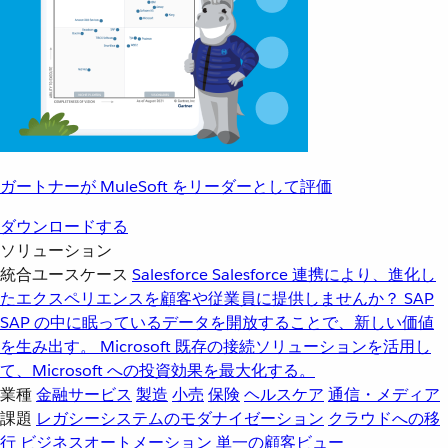
ガートナーが MuleSoft をリーダーとして評価
ダウンロードする
ソリューション
統合ユースケース
Salesforce
Salesforce 連携により、進化し
たエクスペリエンスを顧客や従業員に提供しませんか？
SAP
SAP の中に眠っているデータを開放することで、新しい価値
を生み出す。
Microsoft
既存の接続ソリューションを活用し
て、Microsoft への投資効果を最大化する。
業種
金融サービス
製造
小売
保険
ヘルスケア
通信・メディア
課題
レガシーシステムのモダナイゼーション
クラウドへの移
行
ビジネスオートメーション
単一の顧客ビュー