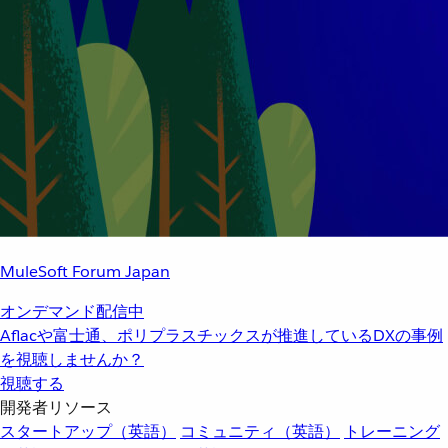
MuleSoft Forum Japan
オンデマンド配信中
Aflacや富士通、ポリプラスチックスが推進しているDXの事例
を視聴しませんか？
視聴する
開発者リソース
スタートアップ（英語）
コミュニティ（英語）
トレーニング