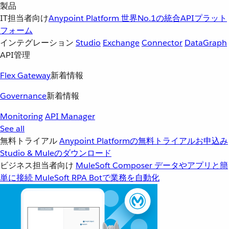
製品
IT担当者向け
Anypoint Platform
世界No.1の統合APIプラット
フォーム
インテグレーション
Studio
Exchange
Connector
DataGraph
API管理
Flex Gateway
新着情報
Governance
新着情報
Monitoring
API Manager
See all
無料トライアル
Anypoint Platformの無料トライアルお申込み
Studio & Muleのダウンロード
ビジネス担当者向け
MuleSoft Composer
データやアプリと簡
単に接続
MuleSoft RPA
Botで業務を自動化