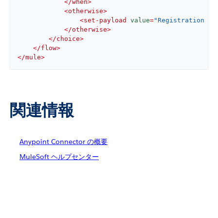
</
when
>
<
otherwise
>
<
set-payload
value
=
"Registration ha
</
otherwise
>
</
choice
>
</
flow
>
</
mule
>
関連情報
Anypoint Connector の概要
MuleSoft ヘルプセンター