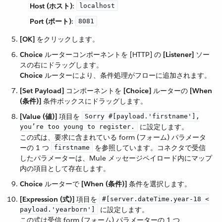
Host (ホスト)
​:
localhost
Port (ポート)
​:
8081
[OK]
​ をクリックします。
Choice
​ ルーターコンポーネントを [HTTP] の ​
[Listener]
​ ソー
スの右にドラッグします。
Choice
​ ルーターにより、条件処理がフローに追加されます。
[Set Payload]
​ コンポーネントを ​
[Choice]
​ ルーターの ​
[When
(条件)]
​ 条件ボックスにドラッグします。
[Value (値)]
​ 項目を ​
Sorry #[payload.'firstname'],
​ に設定します。
you’re too young to register.
この式は、要求に含まれている form (フォーム) パラメータ
ーの 1 つ ​
​ を参照しています。コネクタで受信
firstname
したパラメーターは、Mule メッセージペイロード内にマップ
内の項目として存在します。
Choice
​ ルーターで ​
[When (条件)]
​ 条件を選択します。
[Expression (式)]
​ 項目を ​
#[server.dateTime.year-18 <
​ に設定します。
payload.'yearborn']
この式は受信 form (フォーム) パラメーターの 1 つ ​