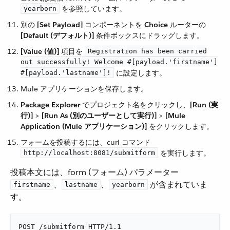
​ を参照しています。
yearborn
別の ​
[Set Payload]
​ コンポーネントを ​
Choice
​ ルーターの ​
[Default (デフォルト)]
​ 条件ボックスにドラッグします。
[Value (値)]
​ 項目を ​
Registration has been carried
out successfully! Welcome #[payload.'firstname']
​ に設定します。
#[payload.'lastname']!
Mule アプリケーションを保存します。
Package Explorer
​ でプロジェクト名をクリックし、​
[Run (実
行)]
​ > ​
[Run As (別のユーザーとして実行)]
​ > ​
[Mule
Application (Mule アプリケーション)]
​ をクリックします。
フォームを投稿するには、curl コマンド ​
​ を実行します。
http://localhost:8081/submitform
投稿本文には、form (フォーム) パラメーター ​
​、​
​、​
​ が含まれていま
firstname
lastname
yearborn
す。
POST /submitform HTTP/1.1
