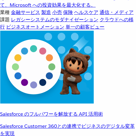
て、Microsoft への投資効果を最大化する。
業種
金融サービス
製造
小売
保険
ヘルスケア
通信・メディア
課題
レガシーシステムのモダナイゼーション
クラウドへの移
行
ビジネスオートメーション
単一の顧客ビュー
Salesforce のフルパワーを解放する API 活用術
Salesforce Customer 360との連携でビジネスのデジタル変革
を実現