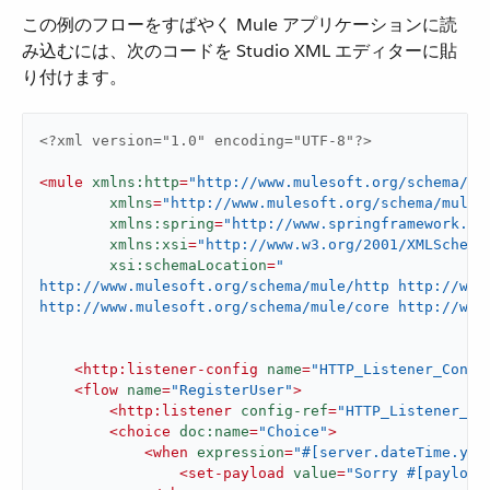
この例のフローをすばやく Mule アプリケーションに読
み込むには、次のコードを Studio XML エディターに貼
り付けます。
<?xml version="1.0" encoding="UTF-8"?>
<
mule
xmlns:http
=
"http://www.mulesoft.org/schema/mu
xmlns
=
"http://www.mulesoft.org/schema/mule/
xmlns:spring
=
"http://www.springframework.or
xmlns:xsi
=
"http://www.w3.org/2001/XMLSchema
xsi:schemaLocation
=
"

http://www.mulesoft.org/schema/mule/http http://www
http://www.mulesoft.org/schema/mule/core http://www
<
http:listener-config
name
=
"HTTP_Listener_Confi
<
flow
name
=
"RegisterUser"
>
<
http:listener
config-ref
=
"HTTP_Listener_Co
<
choice
doc:name
=
"Choice"
>
<
when
expression
=
"#[server.dateTime.yea
<
set-payload
value
=
"Sorry #[payload