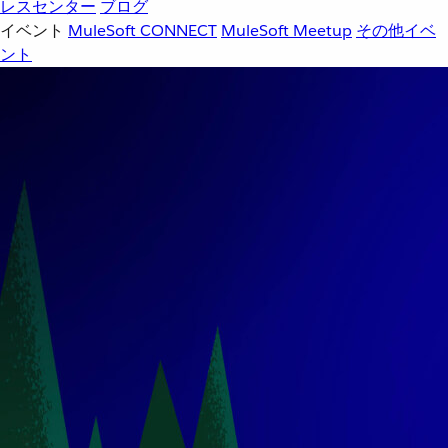
レスセンター
ブログ
イベント
MuleSoft CONNECT
MuleSoft Meetup
その他イベ
ント