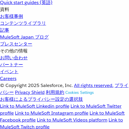
Quick start guides (英語)
資料
お客様事例
コンテンツライブラリ
記事
MuleSoft Japan ブログ
プレスセンター
その他の情報
お問い合わせ
パートナー
イベント
Careers
© Copyright 2025
Salesforce, Inc.
All rights reserved.
プライ
バシー
Privacy Shield
利用規約
Cookies Settings
お客様によるプライバシー設定の選択肢
Link to MuleSoft Linkedin profile
Link to MuleSoft Twitter
profile
Link to MuleSoft Instagram profile
Link to MuleSoft
Facebook profile
Link to MuleSoft Videos platform
Link to
MuleSoft Twitch profile