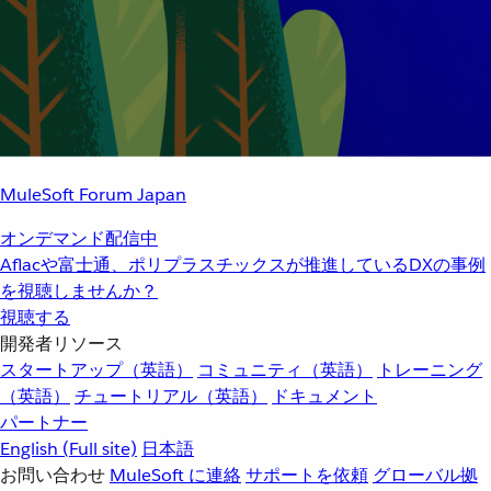
MuleSoft Forum Japan
オンデマンド配信中
Aflacや富士通、ポリプラスチックスが推進しているDXの事例
を視聴しませんか？
視聴する
開発者リソース
スタートアップ（英語）
コミュニティ（英語）
トレーニング
（英語）
チュートリアル（英語）
ドキュメント
パートナー
English
(Full site)
日本語
お問い合わせ
MuleSoft に連絡
サポートを依頼
グローバル拠