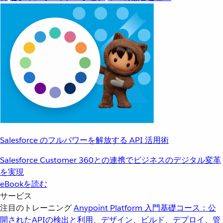
Salesforce のフルパワーを解放する API 活用術
Salesforce Customer 360との連携でビジネスのデジタル変革
を実現
eBookを読む
サービス
注目のトレーニング
Anypoint Platform 入門
基礎コース：公
開されたAPIの検出と利用、デザイン、ビルド、デプロイ、管