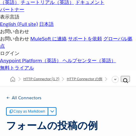
（英語）
チュートリアル（英語）
ドキュメント
パートナー
表示言語
English
(Full site)
日本語
お問い合わせ
お問い合わせ
MuleSoft に連絡
サポートを依頼
グローバル拠
点
ログイン
Anypoint Platform（英語）
ヘルプセンター（英語）
無料トライアル
HTTP Connector
(1.7)
HTTP Connector の例
フォーム投稿 (St
All Connectors
Copy as Markdown
フォームの投稿の例