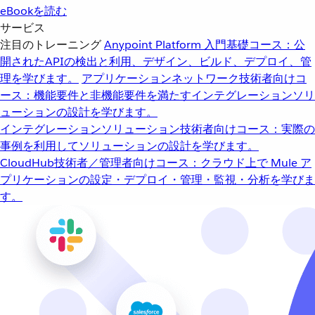
eBookを読む
サービス
注目のトレーニング
Anypoint Platform 入門
基礎コース：公
開されたAPIの検出と利用、デザイン、ビルド、デプロイ、管
理を学びます。
アプリケーションネットワーク
技術者向けコ
ース：機能要件と非機能要件を満たすインテグレーションソリ
ューションの設計を学びます。
インテグレーションソリューション
技術者向けコース：実際の
事例を利用してソリューションの設計を学びます。
CloudHub
技術者／管理者向けコース：クラウド上で Mule ア
プリケーションの設定・デプロイ・管理・監視・分析を学びま
す。