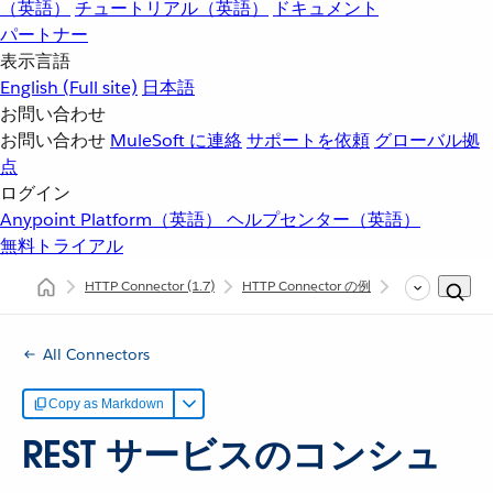
（英語）
チュートリアル（英語）
ドキュメント
パートナー
表示言語
English
(Full site)
日本語
お問い合わせ
お問い合わせ
MuleSoft に連絡
サポートを依頼
グローバル拠
点
ログイン
Anypoint Platform（英語）
ヘルプセンター（英語）
無料トライアル
HTTP Connector
(1.7)
HTTP Connector の例
REST サービスの
All Connectors
Copy as Markdown
REST サービスのコンシュ