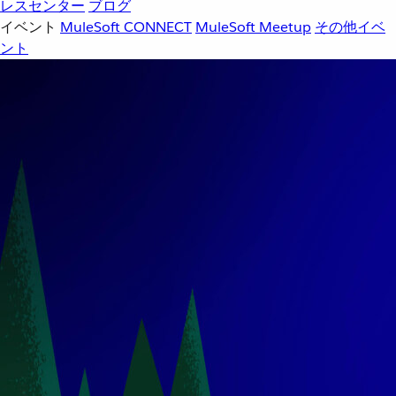
レスセンター
ブログ
イベント
MuleSoft CONNECT
MuleSoft Meetup
その他イベ
ント