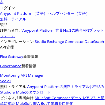
点
ログイン
Anypoint Platform（英語）
ヘルプセンター（英語）
無料トライアル
製品
IT担当者向け
Anypoint Platform
世界No.1の統合APIプラット
フォーム
インテグレーション
Studio
Exchange
Connector
DataGraph
API管理
Flex Gateway
新着情報
Governance
新着情報
Monitoring
API Manager
See all
無料トライアル
Anypoint Platformの無料トライアルお申込み
Studio & Muleのダウンロード
ビジネス担当者向け
MuleSoft Composer
データやアプリと簡
単に接続
MuleSoft RPA
Botで業務を自動化