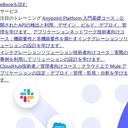
eBookを読む
サービス
注目のトレーニング
Anypoint Platform 入門
基礎コース：公
開されたAPIの検出と利用、デザイン、ビルド、デプロイ、管
理を学びます。
アプリケーションネットワーク
技術者向けコ
ース：機能要件と非機能要件を満たすインテグレーションソリ
ューションの設計を学びます。
インテグレーションソリューション
技術者向けコース：実際の
事例を利用してソリューションの設計を学びます。
CloudHub
技術者／管理者向けコース：クラウド上で Mule ア
プリケーションの設定・デプロイ・管理・監視・分析を学びま
す。