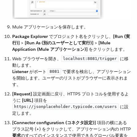
Mule アプリケーションを保存します。
Package Explorer
​ でプロジェクト名をクリックし、​
[Run (実
行)]
​ > ​
[Run As (別のユーザーとして実行)]
​ > ​
[Mule
Application (Mule アプリケーション)]
​ をクリックします。
Web ブラウザーを開き、​
​ に移
localhost:8081/trigger
動します。
Listener
​ がポート ​
​ で要求を検出し、アプリケーション
8081
を開始します。ユーザーのリストがブラウザーに表示されま
す。
[Request]
​ 設定画面に戻り、HTTPS プロトコルを使用するよ
うに ​
[URL]
​ 項目を ​
​ に設
https://jsonplaceholder.typicode.com/users
定します。
[Connector configuration (コネクタ設定)]
​ 項目の横にある
プラス記号 (​
+
​) をクリックして、アプリケーション内の HTTP
要求
​のすべてのインスタンスで使用できるグローバル要素を