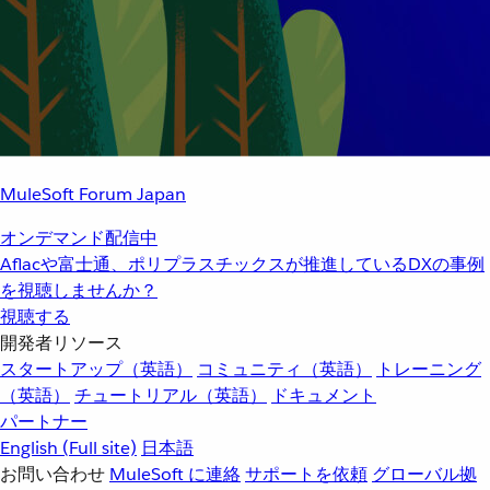
MuleSoft Forum Japan
オンデマンド配信中
Aflacや富士通、ポリプラスチックスが推進しているDXの事例
を視聴しませんか？
視聴する
開発者リソース
スタートアップ（英語）
コミュニティ（英語）
トレーニング
（英語）
チュートリアル（英語）
ドキュメント
パートナー
English
(Full site)
日本語
お問い合わせ
MuleSoft に連絡
サポートを依頼
グローバル拠