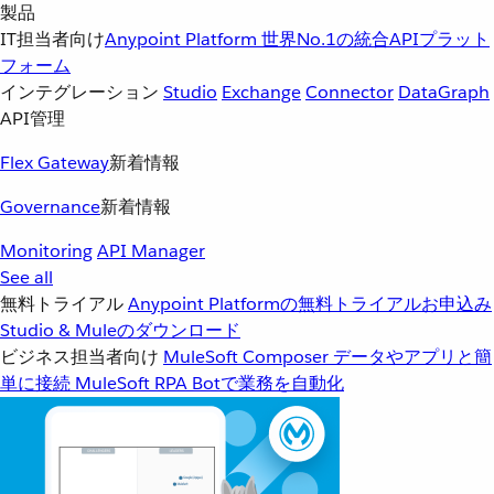
製品
IT担当者向け
Anypoint Platform
世界No.1の統合APIプラット
フォーム
インテグレーション
Studio
Exchange
Connector
DataGraph
API管理
Flex Gateway
新着情報
Governance
新着情報
Monitoring
API Manager
See all
無料トライアル
Anypoint Platformの無料トライアルお申込み
Studio & Muleのダウンロード
ビジネス担当者向け
MuleSoft Composer
データやアプリと簡
単に接続
MuleSoft RPA
Botで業務を自動化