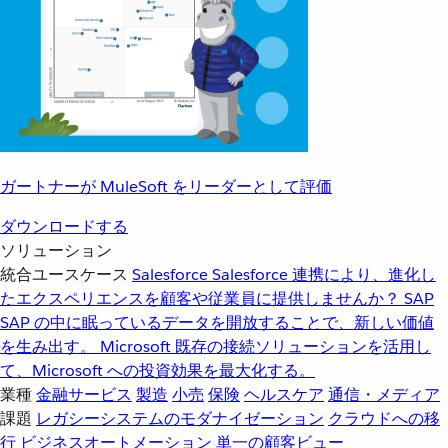
ガートナーが MuleSoft をリーダーとして評価
ダウンロードする
ソリューション
統合ユースケース
Salesforce
Salesforce 連携により、進化し
たエクスペリエンスを顧客や従業員に提供しませんか？
SAP
SAP の中に眠っているデータを開放することで、新しい価値
を生み出す。
Microsoft
既存の接続ソリューションを活用し
て、Microsoft への投資効果を最大化する。
業種
金融サービス
製造
小売
保険
ヘルスケア
通信・メディア
課題
レガシーシステムのモダナイゼーション
クラウドへの移
行
ビジネスオートメーション
単一の顧客ビュー