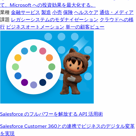
て、Microsoft への投資効果を最大化する。
業種
金融サービス
製造
小売
保険
ヘルスケア
通信・メディア
課題
レガシーシステムのモダナイゼーション
クラウドへの移
行
ビジネスオートメーション
単一の顧客ビュー
Salesforce のフルパワーを解放する API 活用術
Salesforce Customer 360との連携でビジネスのデジタル変革
を実現