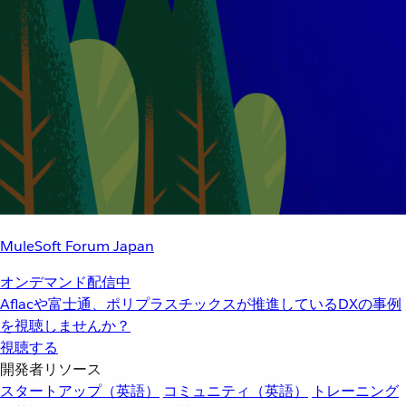
MuleSoft Forum Japan
オンデマンド配信中
Aflacや富士通、ポリプラスチックスが推進しているDXの事例
を視聴しませんか？
視聴する
開発者リソース
スタートアップ（英語）
コミュニティ（英語）
トレーニング