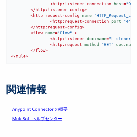
<
http:listener-connection
host
=
"0.0
</
http:listener-config
>
<
http:request-config
name
=
"HTTP_Request_con
<
http:request-connection
port
=
"443"
</
http:request-config
>
<
flow
name
=
"Flow"
 >
<
http:listener
doc:name
=
"Listener"
<
http:request
method
=
"GET"
doc:name
</
flow
>
</
mule
>
関連情報
Anypoint Connector の概要
MuleSoft ヘルプセンター