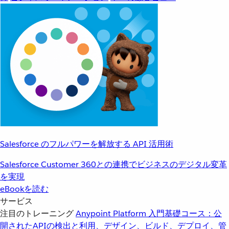
Salesforce のフルパワーを解放する API 活用術
Salesforce Customer 360との連携でビジネスのデジタル変革
を実現
eBookを読む
サービス
注目のトレーニング
Anypoint Platform 入門
基礎コース：公
開されたAPIの検出と利用、デザイン、ビルド、デプロイ、管