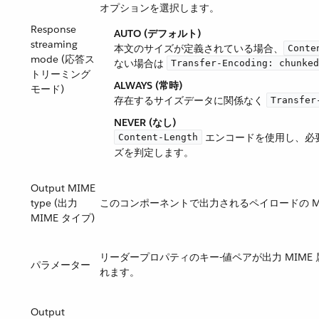
オプションを選択します。
Response
AUTO (デフォルト)
streaming
本文のサイズが定義されている場合、​
Conte
mode (応答ス
ない場合は ​
Transfer-Encoding: chunked
トリーミング
ALWAYS (常時)
モード)
存在するサイズデータに関係なく ​
Transfer
NEVER (なし)
​ エンコードを使用し、
Content-Length
ズを判定します。
Output MIME
type (出力
このコンポーネントで出力されるペイロードの MI
MIME タイプ)
リーダープロパティのキー-値ペアが出力 MIM
パラメーター
れます。
Output