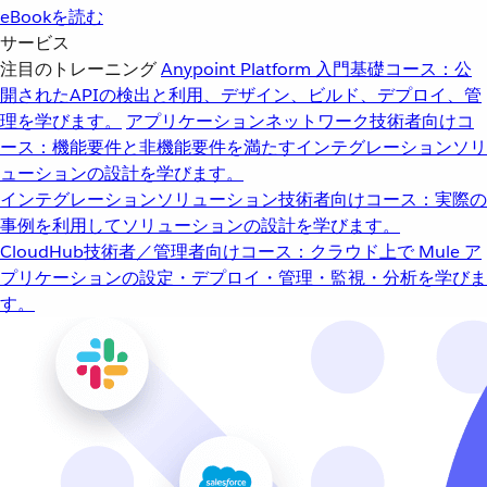
eBookを読む
サービス
注目のトレーニング
Anypoint Platform 入門
基礎コース：公
開されたAPIの検出と利用、デザイン、ビルド、デプロイ、管
理を学びます。
アプリケーションネットワーク
技術者向けコ
ース：機能要件と非機能要件を満たすインテグレーションソリ
ューションの設計を学びます。
インテグレーションソリューション
技術者向けコース：実際の
事例を利用してソリューションの設計を学びます。
CloudHub
技術者／管理者向けコース：クラウド上で Mule ア
プリケーションの設定・デプロイ・管理・監視・分析を学びま
す。