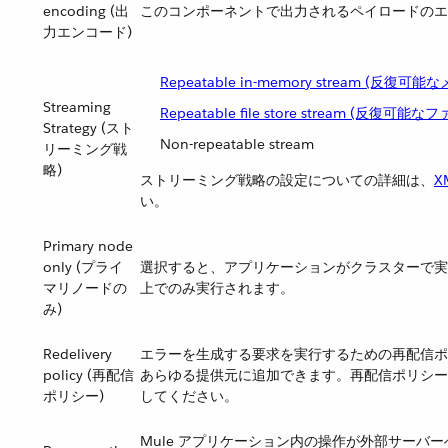
encoding (出
このコンポーネントで出力されるペイロードのエ
力エンコード)
Repeatable in-memory stream (反
Streaming
Repeatable file store stream (反
Strategy (スト
Non-repeatable stream
リーミング戦
略)
ストリーミング戦略の設定についての詳細は、​
X
い。
Primary node
only (プライ
選択すると、アプリケーションがクラスターで実行
マリノードの
上でのみ実行されます。
み)
Redelivery
エラーを生成する要求を実行するための再配信ポ
policy (再配信
あらゆる提供元に追加できます。再配信ポリシー
ポリシー)
してください。
Mule アプリケーション内の操作が外部サーバ