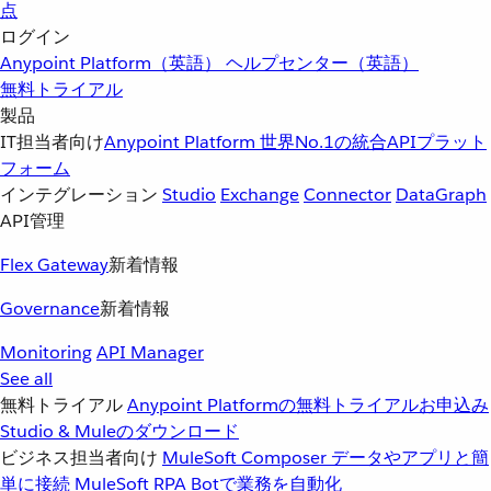
点
ログイン
Anypoint Platform（英語）
ヘルプセンター（英語）
無料トライアル
製品
IT担当者向け
Anypoint Platform
世界No.1の統合APIプラット
フォーム
インテグレーション
Studio
Exchange
Connector
DataGraph
API管理
Flex Gateway
新着情報
Governance
新着情報
Monitoring
API Manager
See all
無料トライアル
Anypoint Platformの無料トライアルお申込み
Studio & Muleのダウンロード
ビジネス担当者向け
MuleSoft Composer
データやアプリと簡
単に接続
MuleSoft RPA
Botで業務を自動化