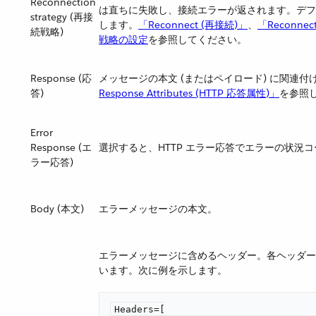
Reconnection
は直ちに失敗し、接続エラーが返されます。デフ
strategy (再接
します。​
「Reconnect (再接続)」
​、​
「Reconnec
続戦略)
戦略の設定
​を参照してください。
Response (応
メッセージの本文 (またはペイロード) に関連
答)
Response Attributes (HTTP 応答属性)」
​を参照
Error
Response (エ
選択すると、HTTP エラー応答でエラーの状況
ラー応答)
Body (本文)
エラーメッセージの本文。
エラーメッセージに含めるヘッダー。各ヘッダー属
います。次に例を示します。
Headers=[
