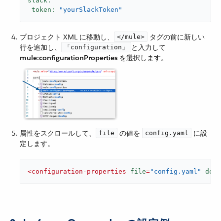
slack:
token:
"yourSlackToken"
プロジェクト XML に移動し、​
​ タグの前に新しい
</mule>
行を追加し、​
​と入力して ​
「configuration」
mule:configurationProperties
​ を選択します。
属性をスクロールして、​
​ の値を ​
​ に設
file
config.yaml
定します。
<
configuration-properties
file
=
"config.yaml"
doc: