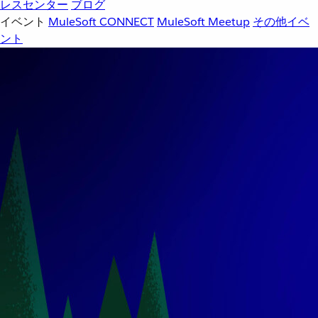
レスセンター
ブログ
イベント
MuleSoft CONNECT
MuleSoft Meetup
その他イベ
ント