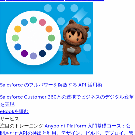
Salesforce のフルパワーを解放する API 活用術
Salesforce Customer 360との連携でビジネスのデジタル変革
を実現
eBookを読む
サービス
注目のトレーニング
Anypoint Platform 入門
基礎コース：公
開されたAPIの検出と利用、デザイン、ビルド、デプロイ、管