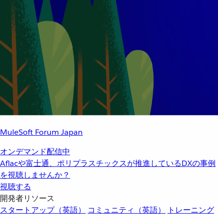
MuleSoft Forum Japan
オンデマンド配信中
Aflacや富士通、ポリプラスチックスが推進しているDXの事例
を視聴しませんか？
視聴する
開発者リソース
スタートアップ（英語）
コミュニティ（英語）
トレーニング