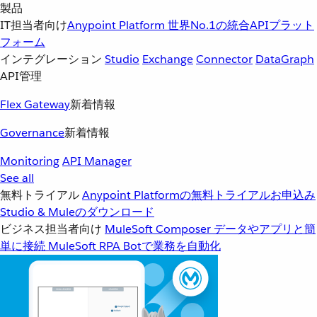
製品
IT担当者向け
Anypoint Platform
世界No.1の統合APIプラット
フォーム
インテグレーション
Studio
Exchange
Connector
DataGraph
API管理
Flex Gateway
新着情報
Governance
新着情報
Monitoring
API Manager
See all
無料トライアル
Anypoint Platformの無料トライアルお申込み
Studio & Muleのダウンロード
ビジネス担当者向け
MuleSoft Composer
データやアプリと簡
単に接続
MuleSoft RPA
Botで業務を自動化