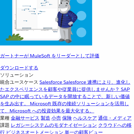
ガートナーが MuleSoft をリーダーとして評価
ダウンロードする
ソリューション
統合ユースケース
Salesforce
Salesforce 連携により、進化し
たエクスペリエンスを顧客や従業員に提供しませんか？
SAP
SAP の中に眠っているデータを開放することで、新しい価値
を生み出す。
Microsoft
既存の接続ソリューションを活用し
て、Microsoft への投資効果を最大化する。
業種
金融サービス
製造
小売
保険
ヘルスケア
通信・メディア
課題
レガシーシステムのモダナイゼーション
クラウドへの移
行
ビジネスオートメーション
単一の顧客ビュー