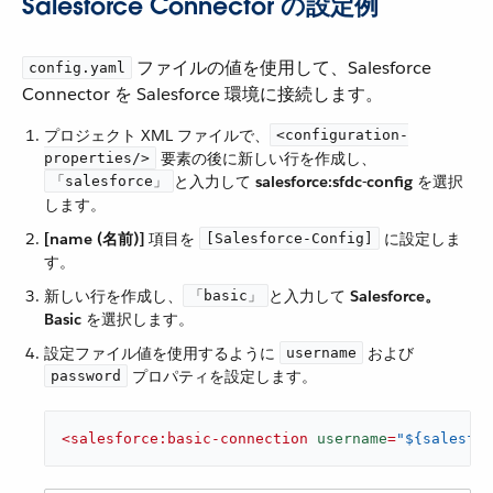
Salesforce Connector の設定例
​ ファイルの値を使用して、Salesforce
config.yaml
Connector を Salesforce 環境に接続します。
プロジェクト XML ファイルで、​
<configuration-
​ 要素の後に新しい行を作成し、​
properties/>
​と入力して ​
salesforce:sfdc-config
​ を選択
「salesforce」
します。
[name (名前)]
​ 項目を ​
​ に設定しま
[Salesforce-Config]
す。
新しい行を作成し、​
​と入力して ​
Salesforce。
「basic」
Basic
​ を選択します。
設定ファイル値を使用するように ​
​ および ​
username
​ プロパティを設定します。
password
<
salesforce:basic-connection
username
=
"${salesfor