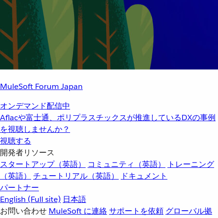
MuleSoft Forum Japan
オンデマンド配信中
Aflacや富士通、ポリプラスチックスが推進しているDXの事例
を視聴しませんか？
視聴する
開発者リソース
スタートアップ（英語）
コミュニティ（英語）
トレーニング
（英語）
チュートリアル（英語）
ドキュメント
パートナー
English
(Full site)
日本語
お問い合わせ
MuleSoft に連絡
サポートを依頼
グローバル拠