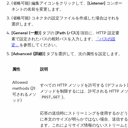
(省略可能) 編集アイコンをクリックして、​
[Listener]
​ コンポー
ネントの名前を変更します。
(省略可能) コネクタの設定ファイルを作成した場合はそれを
選択します。
[General (一般)]
​ タブの ​
[Path (パス)]
​ 項目に、HTTP 設定要
素で設定されたパスの相対パスを入力します。​
「パスの設
定」
​を参照してください。
[Advanced (詳細)]
​ タブを選択して、次の属性を設定します。
属性
説明
Allowed
すべての HTTP メソッドを許可する (デフォ
methods (許
メソッドを制限するには、許可される HTTP メ
可されるメソ
​)。
POST,GET
ッド)
応答の送信時にストリーミングを使用するかどうか。H
に本文のサイズが明らかではない場合、送信する
ます。これによりサイズ情報のないストリームと