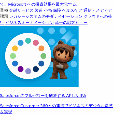
て、Microsoft への投資効果を最大化する。
業種
金融サービス
製造
小売
保険
ヘルスケア
通信・メディア
課題
レガシーシステムのモダナイゼーション
クラウドへの移
行
ビジネスオートメーション
単一の顧客ビュー
Salesforce のフルパワーを解放する API 活用術
Salesforce Customer 360との連携でビジネスのデジタル変革
を実現