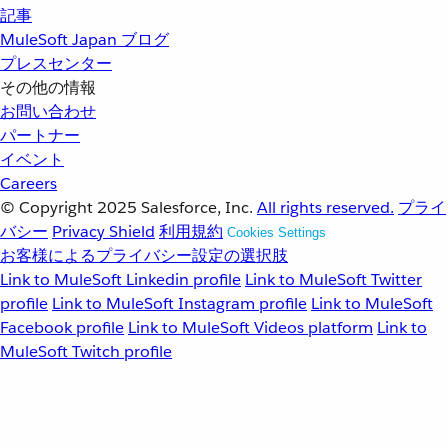
記事
MuleSoft Japan ブログ
プレスセンター
その他の情報
お問い合わせ
パートナー
イベント
Careers
© Copyright 2025
Salesforce, Inc.
All rights reserved.
プライ
バシー
Privacy Shield
利用規約
Cookies Settings
お客様によるプライバシー設定の選択肢
Link to MuleSoft Linkedin profile
Link to MuleSoft Twitter
profile
Link to MuleSoft Instagram profile
Link to MuleSoft
Facebook profile
Link to MuleSoft Videos platform
Link to
MuleSoft Twitch profile