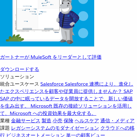
ガートナーが MuleSoft をリーダーとして評価
ダウンロードする
ソリューション
統合ユースケース
Salesforce
Salesforce 連携により、進化し
たエクスペリエンスを顧客や従業員に提供しませんか？
SAP
SAP の中に眠っているデータを開放することで、新しい価値
を生み出す。
Microsoft
既存の接続ソリューションを活用し
て、Microsoft への投資効果を最大化する。
業種
金融サービス
製造
小売
保険
ヘルスケア
通信・メディア
課題
レガシーシステムのモダナイゼーション
クラウドへの移
行
ビジネスオートメーション
単一の顧客ビュー