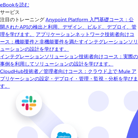
eBookを読む
サービス
注目のトレーニング
Anypoint Platform 入門
基礎コース：公
開されたAPIの検出と利用、デザイン、ビルド、デプロイ、管
理を学びます。
アプリケーションネットワーク
技術者向けコ
ース：機能要件と非機能要件を満たすインテグレーションソリ
ューションの設計を学びます。
インテグレーションソリューション
技術者向けコース：実際の
事例を利用してソリューションの設計を学びます。
CloudHub
技術者／管理者向けコース：クラウド上で Mule ア
プリケーションの設定・デプロイ・管理・監視・分析を学びま
す。