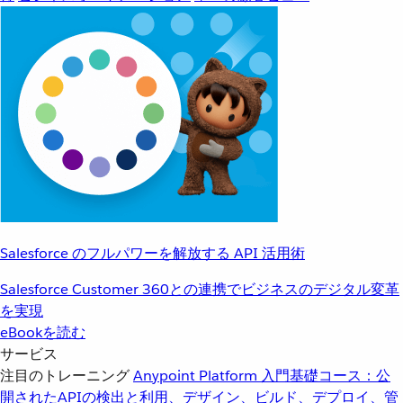
Salesforce のフルパワーを解放する API 活用術
Salesforce Customer 360との連携でビジネスのデジタル変革
を実現
eBookを読む
サービス
注目のトレーニング
Anypoint Platform 入門
基礎コース：公
開されたAPIの検出と利用、デザイン、ビルド、デプロイ、管