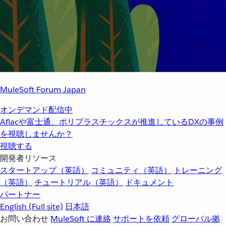
MuleSoft Forum Japan
オンデマンド配信中
Aflacや富士通、ポリプラスチックスが推進しているDXの事例
を視聴しませんか？
視聴する
開発者リソース
スタートアップ（英語）
コミュニティ（英語）
トレーニング
（英語）
チュートリアル（英語）
ドキュメント
パートナー
English
(Full site)
日本語
お問い合わせ
MuleSoft に連絡
サポートを依頼
グローバル拠