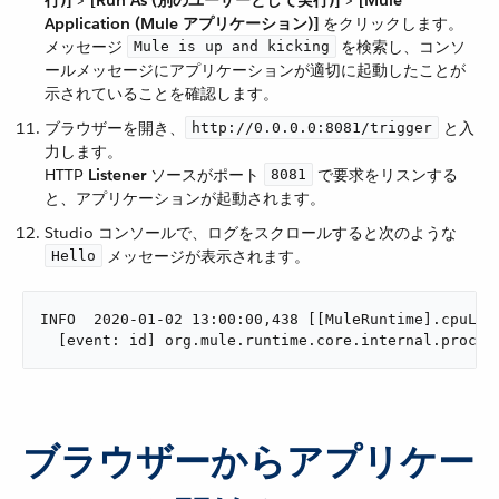
行)]
​ > ​
[Run As (別のユーザーとして実行)]
​ > ​
[Mule
Application (Mule アプリケーション)]
​ をクリックします。
メッセージ ​
​ を検索し、コンソ
Mule is up and kicking
ールメッセージにアプリケーションが適切に起動したことが
示されていることを確認します。
ブラウザーを開き、​
​ と入
http://0.0.0.0:8081/trigger
力します。
HTTP ​
Listener
​ ソースがポート ​
​ で要求をリスンする
8081
と、アプリケーションが起動されます。
Studio コンソールで、ログをスクロールすると次のような ​
​ メッセージが表示されます。
Hello
INFO  2020-01-02 13:00:00,438 [[MuleRuntime].cpuLigh
  [event: id] org.mule.runtime.core.internal.proces
ブラウザーからアプリケー