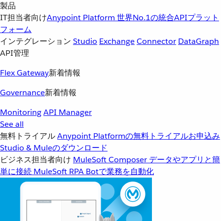
製品
IT担当者向け
Anypoint Platform
世界No.1の統合APIプラット
フォーム
インテグレーション
Studio
Exchange
Connector
DataGraph
API管理
Flex Gateway
新着情報
Governance
新着情報
Monitoring
API Manager
See all
無料トライアル
Anypoint Platformの無料トライアルお申込み
Studio & Muleのダウンロード
ビジネス担当者向け
MuleSoft Composer
データやアプリと簡
単に接続
MuleSoft RPA
Botで業務を自動化