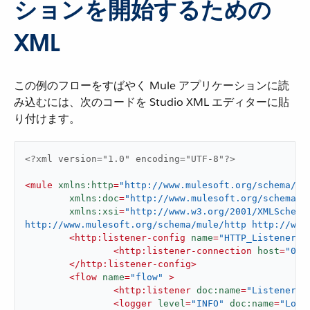
ションを開始するための
XML
この例のフローをすばやく Mule アプリケーションに読
み込むには、次のコードを Studio XML エディターに貼
り付けます。
<?xml version="1.0" encoding="UTF-8"?>
<
mule
xmlns:http
=
"http://www.mulesoft.org/schema/mu
xmlns:doc
=
"http://www.mulesoft.org/schema/m
xmlns:xsi
=
"http://www.w3.org/2001/XMLSchema
http://www.mulesoft.org/schema/mule/http http://www
<
http:listener-config
name
=
"HTTP_Listener_c
<
http:listener-connection
host
=
"0.0
</
http:listener-config
>
<
flow
name
=
"flow"
 >
<
http:listener
doc:name
=
"Listener"
<
logger
level
=
"INFO"
doc:name
=
"Logg