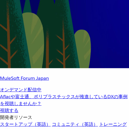
MuleSoft Forum Japan
オンデマンド配信中
Aflacや富士通、ポリプラスチックスが推進しているDXの事例
を視聴しませんか？
視聴する
開発者リソース
スタートアップ（英語）
コミュニティ（英語）
トレーニング