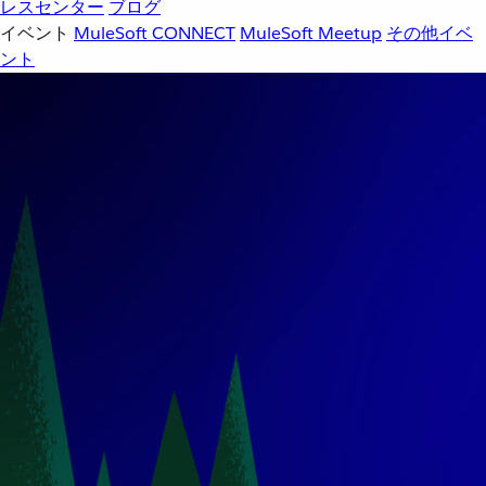
レスセンター
ブログ
イベント
MuleSoft CONNECT
MuleSoft Meetup
その他イベ
ント