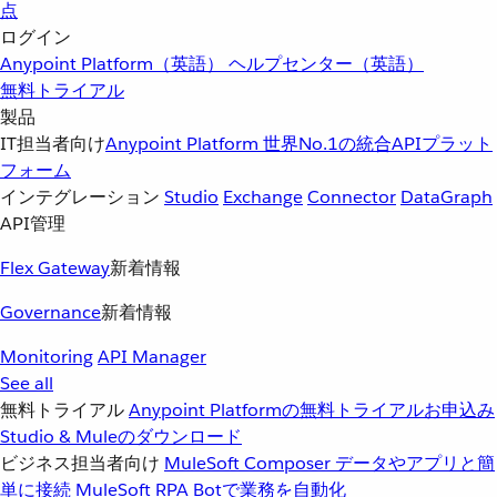
点
ログイン
Anypoint Platform（英語）
ヘルプセンター（英語）
無料トライアル
製品
IT担当者向け
Anypoint Platform
世界No.1の統合APIプラット
フォーム
インテグレーション
Studio
Exchange
Connector
DataGraph
API管理
Flex Gateway
新着情報
Governance
新着情報
Monitoring
API Manager
See all
無料トライアル
Anypoint Platformの無料トライアルお申込み
Studio & Muleのダウンロード
ビジネス担当者向け
MuleSoft Composer
データやアプリと簡
単に接続
MuleSoft RPA
Botで業務を自動化