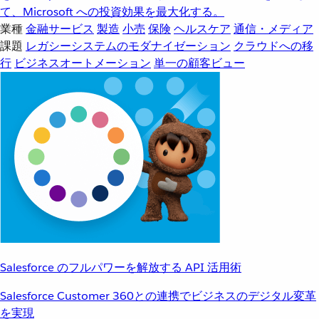
て、Microsoft への投資効果を最大化する。
業種
金融サービス
製造
小売
保険
ヘルスケア
通信・メディア
課題
レガシーシステムのモダナイゼーション
クラウドへの移
行
ビジネスオートメーション
単一の顧客ビュー
Salesforce のフルパワーを解放する API 活用術
Salesforce Customer 360との連携でビジネスのデジタル変革
を実現