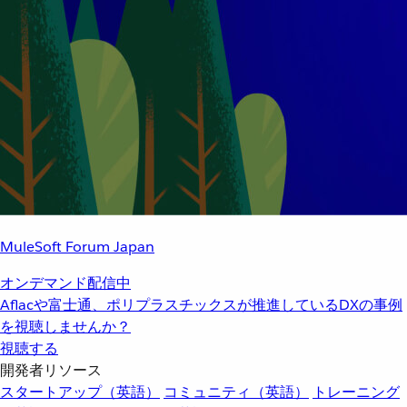
MuleSoft Forum Japan
オンデマンド配信中
Aflacや富士通、ポリプラスチックスが推進しているDXの事例
を視聴しませんか？
視聴する
開発者リソース
スタートアップ（英語）
コミュニティ（英語）
トレーニング