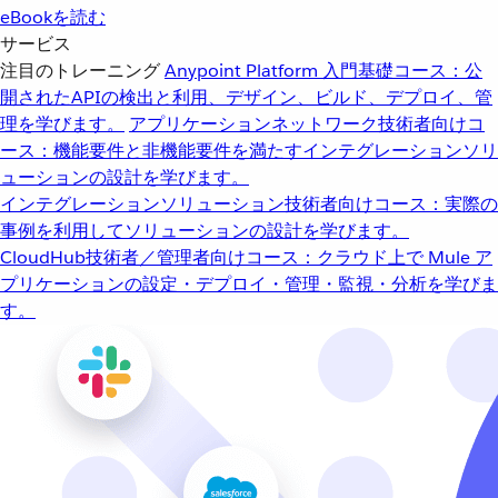
eBookを読む
サービス
注目のトレーニング
Anypoint Platform 入門
基礎コース：公
開されたAPIの検出と利用、デザイン、ビルド、デプロイ、管
理を学びます。
アプリケーションネットワーク
技術者向けコ
ース：機能要件と非機能要件を満たすインテグレーションソリ
ューションの設計を学びます。
インテグレーションソリューション
技術者向けコース：実際の
事例を利用してソリューションの設計を学びます。
CloudHub
技術者／管理者向けコース：クラウド上で Mule ア
プリケーションの設定・デプロイ・管理・監視・分析を学びま
す。