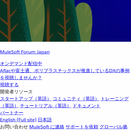
MuleSoft Forum Japan
オンデマンド配信中
Aflacや富士通、ポリプラスチックスが推進しているDXの事例
を視聴しませんか？
視聴する
開発者リソース
スタートアップ（英語）
コミュニティ（英語）
トレーニング
（英語）
チュートリアル（英語）
ドキュメント
パートナー
English
(Full site)
日本語
お問い合わせ
MuleSoft に連絡
サポートを依頼
グローバル拠