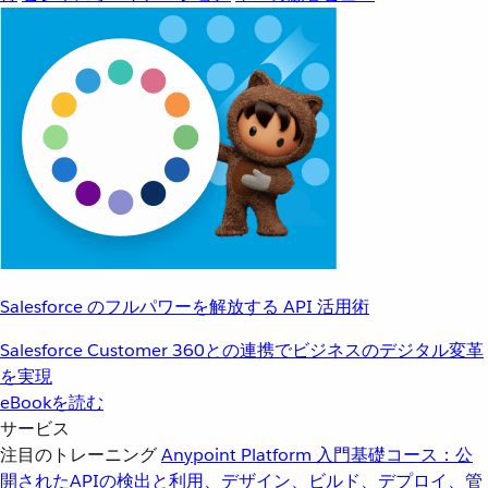
Salesforce のフルパワーを解放する API 活用術
Salesforce Customer 360との連携でビジネスのデジタル変革
を実現
eBookを読む
サービス
注目のトレーニング
Anypoint Platform 入門
基礎コース：公
開されたAPIの検出と利用、デザイン、ビルド、デプロイ、管