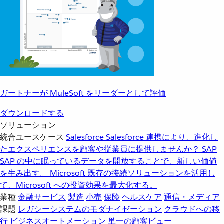
ガートナーが MuleSoft をリーダーとして評価
ダウンロードする
ソリューション
統合ユースケース
Salesforce
Salesforce 連携により、進化し
たエクスペリエンスを顧客や従業員に提供しませんか？
SAP
SAP の中に眠っているデータを開放することで、新しい価値
を生み出す。
Microsoft
既存の接続ソリューションを活用し
て、Microsoft への投資効果を最大化する。
業種
金融サービス
製造
小売
保険
ヘルスケア
通信・メディア
課題
レガシーシステムのモダナイゼーション
クラウドへの移
行
ビジネスオートメーション
単一の顧客ビュー