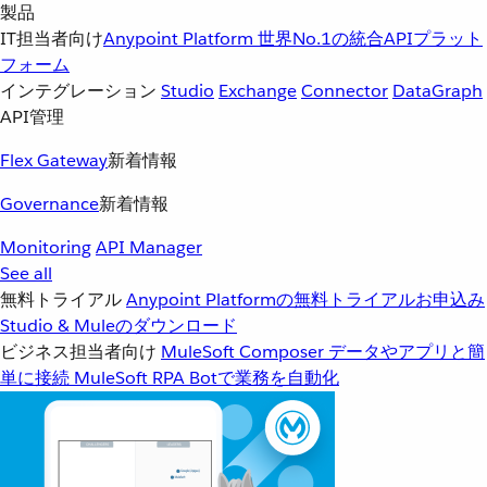
製品
IT担当者向け
Anypoint Platform
世界No.1の統合APIプラット
フォーム
インテグレーション
Studio
Exchange
Connector
DataGraph
API管理
Flex Gateway
新着情報
Governance
新着情報
Monitoring
API Manager
See all
無料トライアル
Anypoint Platformの無料トライアルお申込み
Studio & Muleのダウンロード
ビジネス担当者向け
MuleSoft Composer
データやアプリと簡
単に接続
MuleSoft RPA
Botで業務を自動化