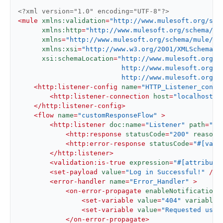
<?xml version="1.0" encoding="UTF-8"?>
<
mule
xmlns:validation
=
"http://www.mulesoft.org/sch
xmlns:http
=
"http://www.mulesoft.org/schema/mu
xmlns
=
"http://www.mulesoft.org/schema/mule/co
xmlns:xsi
=
"http://www.w3.org/2001/XMLSchema-i
xsi:schemaLocation
=
"http://www.mulesoft.org/s
                          http://www.mulesoft.org/s
                          http://www.mulesoft.org/s
<
http:listener-config
name
=
"HTTP_Listener_confi
<
http:listener-connection
host
=
"localhost"
</
http:listener-config
>
<
flow
name
=
"customResponseFlow"
 >
<
http:listener
doc:name
=
"Listener"
path
=
"/l
<
http:response
statusCode
=
"200"
reasonP
<
http:error-response
statusCode
=
"#[vars
</
http:listener
>
<
validation:is-true
expression
=
"#[attribute
<
set-payload
value
=
"Log in Successful!"
 />
<
error-handler
name
=
"Error_Handler"
 >
<
on-error-propagate
enableNotifications
<
set-variable
value
=
"404"
variableN
<
set-variable
value
=
"Requested user
</
on-error-propagate
>