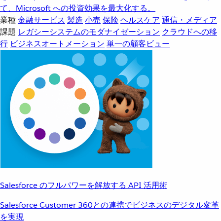
て、Microsoft への投資効果を最大化する。
業種
金融サービス
製造
小売
保険
ヘルスケア
通信・メディア
課題
レガシーシステムのモダナイゼーション
クラウドへの移
行
ビジネスオートメーション
単一の顧客ビュー
Salesforce のフルパワーを解放する API 活用術
Salesforce Customer 360との連携でビジネスのデジタル変革
を実現