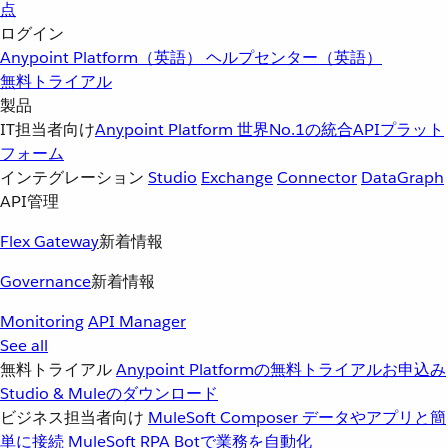
点
ログイン
Anypoint Platform（英語）
ヘルプセンター（英語）
無料トライアル
製品
IT担当者向け
Anypoint Platform
世界No.1の統合APIプラット
フォーム
インテグレーション
Studio
Exchange
Connector
DataGraph
API管理
Flex Gateway
新着情報
Governance
新着情報
Monitoring
API Manager
See all
無料トライアル
Anypoint Platformの無料トライアルお申込み
Studio & Muleのダウンロード
ビジネス担当者向け
MuleSoft Composer
データやアプリと簡
単に接続
MuleSoft RPA
Botで業務を自動化