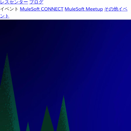
レスセンター
ブログ
イベント
MuleSoft CONNECT
MuleSoft Meetup
その他イベ
ント